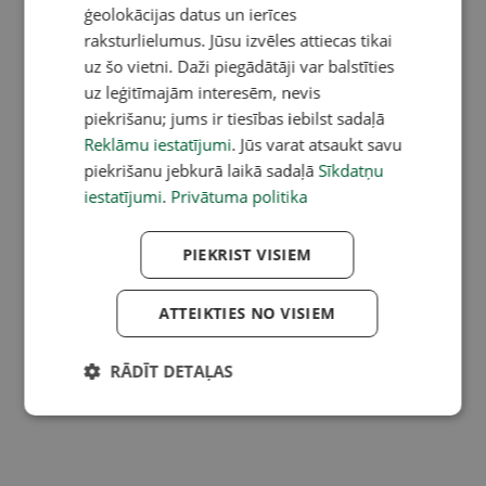
ģeolokācijas datus un ierīces
raksturlielumus. Jūsu izvēles attiecas tikai
uz šo vietni. Daži piegādātāji var balstīties
uz leģitīmajām interesēm, nevis
piekrišanu; jums ir tiesības iebilst sadaļā
Reklāmu iestatījumi
. Jūs varat atsaukt savu
piekrišanu jebkurā laikā sadaļā
Sīkdatņu
iestatījumi
.
Privātuma politika
PIEKRIST VISIEM
ATTEIKTIES NO VISIEM
RĀDĪT DETAĻAS