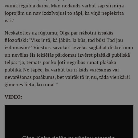
vairāk iegulda darba. Man nedaudz varbūt sāp sirsniņa
joprojām un nav izdzīvojusi to sāpi, ka viņš nepiekrita
īsti."
Neskatoties uz rūgtumu, Olga par nākotni izsakās
filozofiski: "Viss ir tā, kā jābūt. Ja būs, tad būs! Tad jau
izdomāsim!" Viesturs savukārt izvēlas saglabāt diskrētumu
un nevēlas šīs iekšējās pārdomas izvērst plašākā publiskā
telpā: "Jā, temats par ko ļoti negribās runāt plašākā
publikā. Ne tāpēc, ka varbūt tas ir kāds varēšanas vai
nevarēšanas pasākums, bet vairāk tā ir, nu, tāda vienkārši
ģimenes lieta, ko runāt."
VIDEO: