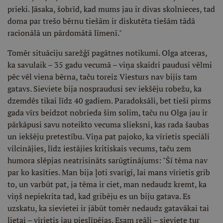
prieki. Jāsaka, šobrīd, kad mums jau ir divas skolnieces, tad
doma par trešo bērnu tiešām ir diskutēta tiešām tādā
racionālā un pārdomātā līmenī."
Tomēr situāciju sarežģī pagātnes notikumi. Olga atceras,
ka savulaik – 35 gadu vecumā – viņa skaidri paudusi vēlmi
pēc vēl viena bērna, taču toreiz Viesturs nav bijis tam
gatavs. Sieviete bija nospraudusi sev iekšēju robežu, ka
dzemdēs tikai līdz 40 gadiem. Paradoksāli, bet tieši pirms
gada vīrs beidzot nobrieda šim solim, taču nu Olga jau ir
pārkāpusi savu noteikto vecuma slieksni, kas rada šaubas
un iekšēju pretestību. Viņa pat pajoko, ka vīrietis speciāli
vilcinājies, līdz iestājies kritiskais vecums, taču zem
humora slēpjas neatrisināts sarūgtinājums: "Šī tēma nav
par ko kasīties. Man bija ļoti svarīgi, lai mans vīrietis grib
to, un varbūt pat, ja tēma ir ciet, man nedaudz kremt, ka
viņš nepiekrita tad, kad gribēju es un biju gatava. Es
uzskatu, ka sievietei ir jābūt tomēr nedaudz gatavākai tai
lietai – vīrietis jau pieslīpējas. Esam reāli – sieviete tur