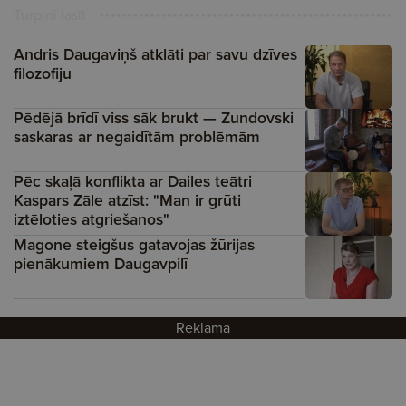
Turpini lasīt
Andris Daugaviņš atklāti par savu dzīves
filozofiju
Pēdējā brīdī viss sāk brukt — Zundovski
saskaras ar negaidītām problēmām
Pēc skaļā konflikta ar Dailes teātri
Kaspars Zāle atzīst: "Man ir grūti
iztēloties atgriešanos"
Magone steigšus gatavojas žūrijas
pienākumiem Daugavpilī
Reklāma