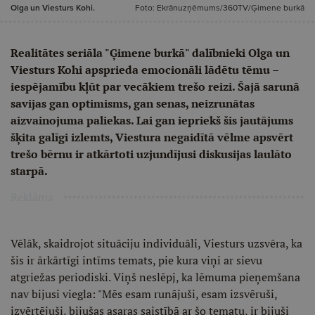
Olga un Viesturs Kohi.
Foto: Ekrānuzņēmums/360TV/Ģimene burkā
Realitātes seriāla "Ģimene burkā" dalībnieki Olga un
Viesturs Kohi apsprieda emocionāli lādētu tēmu –
iespējamību kļūt par vecākiem trešo reizi. Šajā sarunā
savijas gan optimisms, gan senas, neizrunātas
aizvainojuma paliekas. Lai gan iepriekš šis jautājums
šķita galīgi izlemts, Viestura negaidītā vēlme apsvērt
trešo bērnu ir atkārtoti uzjundījusi diskusijas laulāto
starpā.
Reklāma
Vēlāk, skaidrojot situāciju individuāli, Viesturs uzsvēra, ka
šis ir ārkārtīgi intīms temats, pie kura viņi ar sievu
atgriežas periodiski. Viņš neslēpj, ka lēmuma pieņemšana
nav bijusi viegla: "Mēs esam runājuši, esam izsvēruši,
izvērtējuši, bijušas asaras saistībā ar šo tematu, ir bijuši