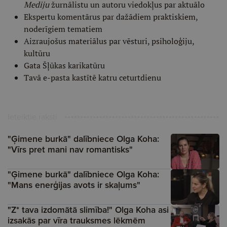
Mediju
žurnālistu un autoru viedokļus par aktuālo
Ekspertu komentārus par dažādiem praktiskiem,
noderīgiem tematiem
Aizraujošus materiālus par vēsturi, psiholoģiju,
kultūru
Gata Šļūkas karikatūru
Tavā e-pasta kastītē katru ceturtdienu
Ieteiktie raksti
"Ģimene burkā" dalībniece Olga Koha:
"Vīrs pret mani nav romantisks"
"Ģimene burkā" dalībniece Olga Koha:
"Mans enerģijas avots ir skaļums"
"Z* tava izdomātā slimība!" Olga Koha asi
izsakās par vīra trauksmes lēkmēm