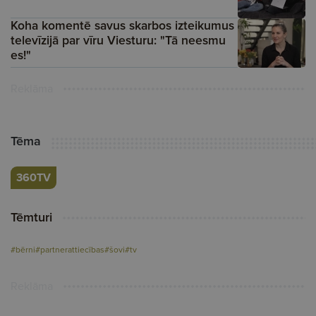
Koha komentē savus skarbos izteikumus
televīzijā par vīru Viesturu: "Tā neesmu
es!"
Reklāma
Tēma
360TV
Tēmturi
#bērni
#partnerattiecības
#šovi
#tv
Reklāma