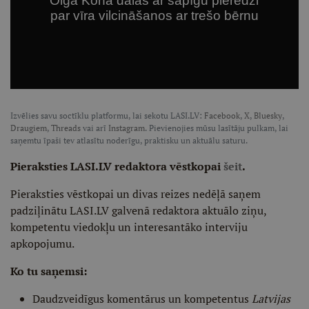
Izvēlies savu soctīklu platformu, lai sekotu LASI.LV:
Facebook
,
X
,
Bluesky
,
Draugiem
,
Threads
vai arī
Instagram
. Pievienojies mūsu lasītāju pulkam, lai
saņemtu īpaši tev atlasītu noderīgu, praktisku un aktuālu saturu.
Pieraksties LASI.LV redaktora vēstkopai
šeit
.
Pieraksties vēstkopai un divas reizes nedēļā saņem
padziļinātu LASI.LV galvenā redaktora aktuālo ziņu,
kompetentu viedokļu un interesantāko interviju
apkopojumu.
Ko tu saņemsi:
Daudzveidīgus komentārus un kompetentus
Latvijas