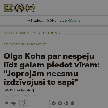
E-izdevumi
Grāmatas
Abonēt
MĀJA ĢIMENE
ATTIECĪBAS
#bērni
#partnerattiecības
#šovi
#tv
Olga Koha par nespēju
līdz galam piedot vīram:
"Joprojām neesmu
izdzīvojusi to sāpi"
LASI.LV / Latvijas Mediji
2026. gada 03. maijs, 12:45
1
1