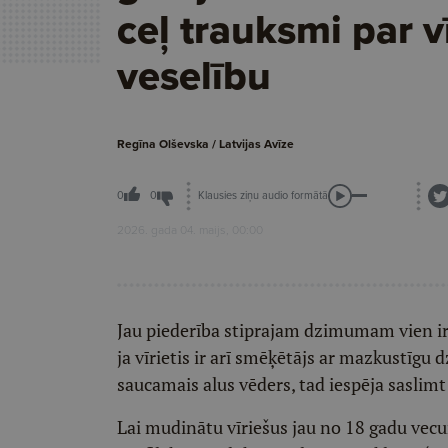
ceļ trauksmi par v
veselību
Regīna Olševska / Latvijas Avīze
Klausies ziņu audio formātā
0
0
2026. gada 04. maijs, 00:00
Jau piederība stiprajam dzimumam vien ir s
ja vīrietis ir arī smēķētājs ar mazkustīgu d
saucamais alus vēders, tad iespēja saslimt
Lai mudinātu vīriešus jau no 18 gadu vecu