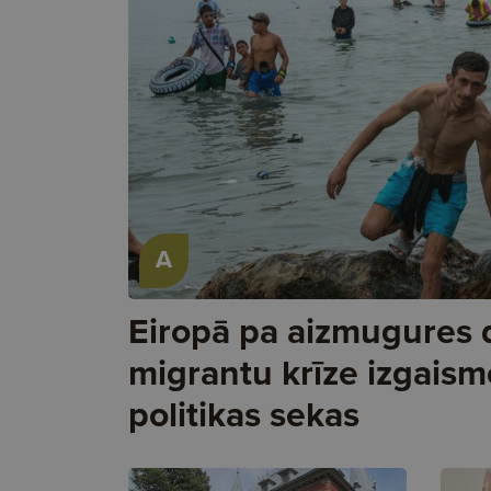
A
Eiropā pa aizmugures 
migrantu krīze izgaism
politikas sekas