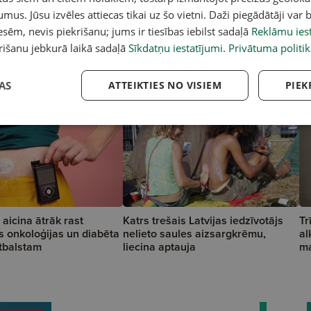
umus. Jūsu izvēles attiecas tikai uz šo vietni. Daži piegādātāji var b
sēm, nevis piekrišanu; jums ir tiesības iebilst sadaļā
Reklāmu iest
rišanu jebkurā laikā sadaļā
Sīkdatņu iestatījumi
.
Privātuma politik
AS
ATTEIKTIES NO VISIEM
PIEK
 aicina ātrāk rast
Katrs trešais Latvijas iedzīvotājs
Tr
s onkoloģijas un diabēta
nelieto saules aizsargkrēmu,
al
tbalstam
liecina aptauja
ma