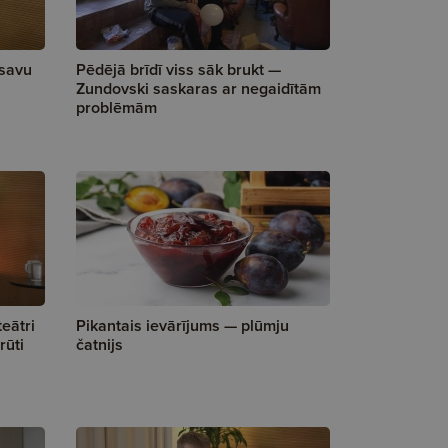
 savu
Pēdējā brīdī viss sāk brukt —
Zundovski saskaras ar negaidītām
problēmām
teātri
Pikantais ievārījums — plūmju
rūti
čatnijs