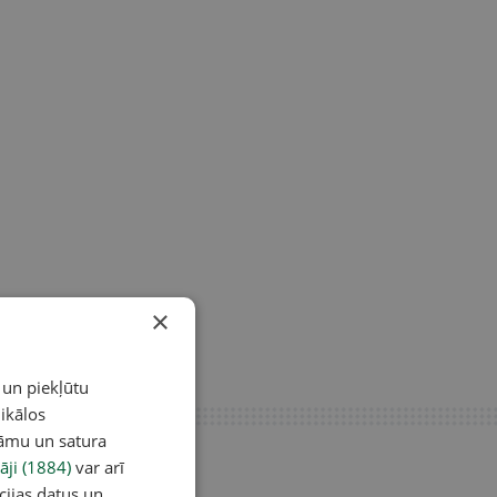
×
 un piekļūtu
ikālos
lāmu un satura
āji (1884)
var arī
cijas datus un