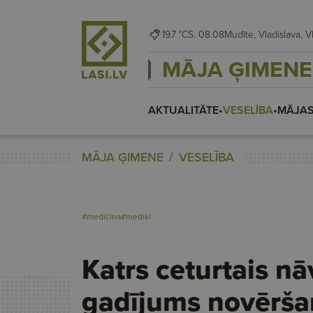
19.7 °C
S. 08.08
Mudīt
MĀJA ĢIMENE
AKTUALITĀTE
•
VESELĪBA
•
MĀJAS
MĀJA ĢIMENE
VESELĪBA
#medicīna
#mediķi
Katrs ceturtais nā
gadījums novēršam