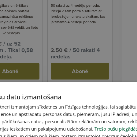
gākais un ērtākais
50 raksti uz 4 nedēļu periodu.
eeja visam portāla
Pieeja visam portāla saturam ar
 samazinātu reklāmas
ierobežojumu rakstu skaitam, kas
rēķinies ar vienu
jāizmanto 4 nedēļu periodā.
ev ērtā veidā, un lieto
u 52 nedēļas.
€
/ uz 52
 . Tikai 0,58
2.50 €
/ 50 raksti 4
dēļā.
nedēļās
Abonē
Abonē
ūsu datu izmantošana
eri izmantojam sīkdatnes un līdzīgas tehnoloģijas, lai saglabātu
 ierīcē un apstrādātu personas datus, piemēram, jūsu IP adresi, un
un pārlūkošanas datus, personalizētām reklāmām un saturam, rek
orijas ieskatiem un pakalpojumu uzlabošanai.
Trešo pušu piegādāt
tus šiem un citiem nolūkiem, tostarp izmantojot precīzus ģeolokā