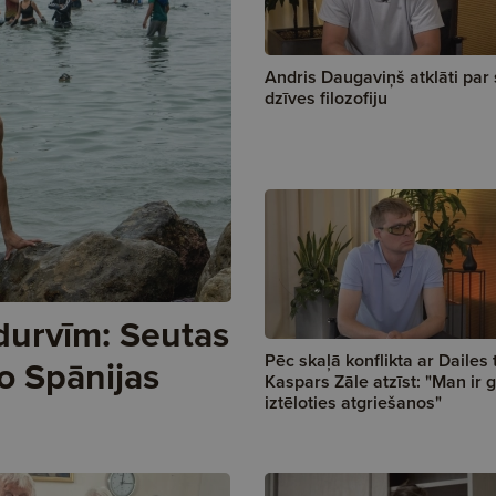
Andris Daugaviņš atklāti par
dzīves filozofiju
durvīm: Seutas
Pēc skaļā konflikta ar Dailes 
o Spānijas
Kaspars Zāle atzīst: "Man ir g
iztēloties atgriešanos"