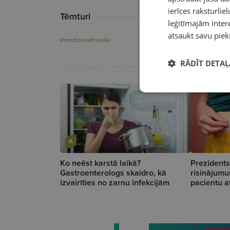
ierīces raksturliel
Tēmturi
leģitīmajām intere
atsaukt savu piek
#medicīna
#mediķi
RĀDĪT DETAĻ
Turpini lasīt
A
Ko neēst karstā laikā?
Prezidents
Gastroenterologs skaidro, kā
risinājumu
izvairīties no zarnu infekcijām
pacientu a