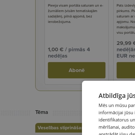
Pieeja visam portāla saturam un e-
Pats izdevī
žurnāliem (visām tematiskajām
pirkums. Pi
sadaļām), pilnā apjomā, bez
saturam ar
ierobežojuma.
apjomu. No
maksājumu s
visu portāl
29,99 
1,00 €
/ pirmās 4
nedēļām
nedēļas
EUR ne
Abonē
Atbildīga j
Mēs un mūsu partn
Tēma
informācijai jūsu
identifikatorus 
mērīšanai, audit
Veselības stiprināšana
apstrādāt jūsu da