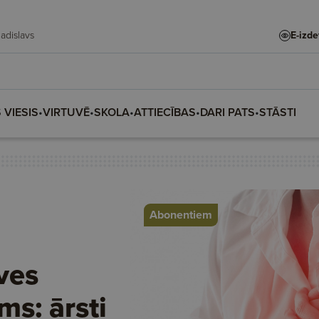
e, Vladislava, Vladislavs
E-izd
 VIESIS
•
VIRTUVĒ
•
SKOLA
•
ATTIECĪBAS
•
DARI PATS
•
STĀSTI
Abonentiem
ves
s: ārsti