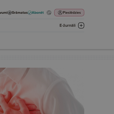
evumi
Grāmatas
Abonēt
Pieslēdzies
E-žurnāli