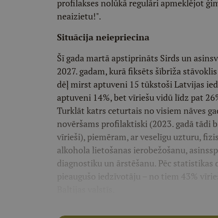
profilakses nolūkā regulāri apmeklējot ģim
neaizietu!".
Situācija neiepriecina
Šī gada martā apstiprināts Sirds un asins
2027. gadam, kurā fiksēts šībrīža stāvokli
dēļ mirst aptuveni 15 tūkstoši Latvijas ie
aptuveni 14%, bet vīriešu vidū līdz pat 26
Turklāt katrs ceturtais no visiem nāves g
novēršams profilaktiski (2023. gadā tādi 
vīrieši), piemēram, ar veselīgu uzturu, f
alkohola lietošanas ierobežošanu, asinsspi
diagnostiku un ārstēšanu. Pēc statistikas
pieaugušo iedzīvotāju – no tiem 43% vīrieš
Baltijas valstīs.