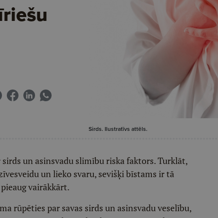
īriešu
Sirds. Ilustratīvs attēls.
irds un asinsvadu slimību riska faktors. Turklāt,
zīvesveidu un lieko svaru, sevišķi bīstams ir tā
 pieaug vairākkārt.
ma rūpēties par savas sirds un asinsvadu veselību,