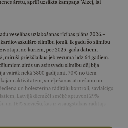
enes ārstu, aprīlī uzsākta kampaņa "Aizej, lai
vadu veselības uzlabošanas rīcības plāns 2026.–
s kardiovaskulāro slimību jomā. Ik gadu šo slimību
dzīvotāju, no kuriem, pēc 2023. gada datiem,
%, miruši priekšlaikus jeb vecumā līdz 64 gadiem.
adījumiem sirds un asinsvadu slimību dēļ bija
bija vairāk nekā 3800 gadījumi, 70% no tiem –
iziskajām aktivitātēm, smēķēšanas atmešanu un
ediena un holesterīna rādītāju kontroli, savlaicīgu
 datiem, Latvijā diemžēl smēķē aptuveni 29%
u un 16% sieviešu, kas ir visaugstākais rādītājs