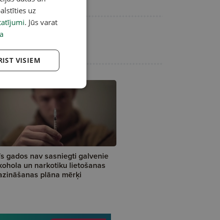
alstīties uz
atījumi
. Jūs varat
a
RIST VISIEM
īs gados nav sasniegti galvenie
kohola un narkotiku lietošanas
zināšanas plāna mērķi