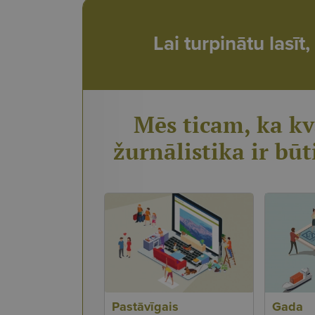
Lai turpinātu lasī
Mēs ticam, ka kv
žurnālistika ir būt
Pastāvīgais
Gada