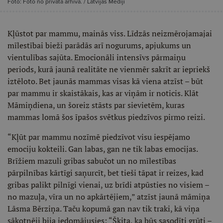
Foto: Foto no privātā arhīva. / Latvijas Mediji
Kļūstot par mammu, mainās viss. Līdzās neizmērojamajai
mīlestībai bieži parādās arī nogurums, apjukums un
vientulības sajūta. Emocionāli intensīvs pārmaiņu
periods, kurā jaunā realitāte ne vienmēr sakrīt ar iepriekš
iztēloto. Bet jaunās mammas visas kā viena atzīst – būt
par mammu ir skaistākais, kas ar viņām ir noticis. Klāt
Māmiņdiena, un šoreiz stāsts par sievietēm, kuras
mammas lomā šos īpašos svētkus piedzīvos pirmo reizi.
“Kļūt par mammu nozīmē piedzīvot visu iespējamo
emociju kokteili. Gan labas, gan ne tik labas emocijas.
Brīžiem mazuli gribas sabučot un no mīlestības
pārpilnības kārtīgi saņurcīt, bet tieši tāpat ir reizes, kad
gribas palikt pilnīgi vienai, uz brīdi atpūsties no visiem –
no mazuļa, vīra un no apkārtējiem,” atzīst jaunā māmiņa
Lāsma Bērziņa. Taču kopumā gan nav tik traki, kā viņa
sākotnēji bija iedomājusies: “Šķita, ka būs sasodīti grūti –