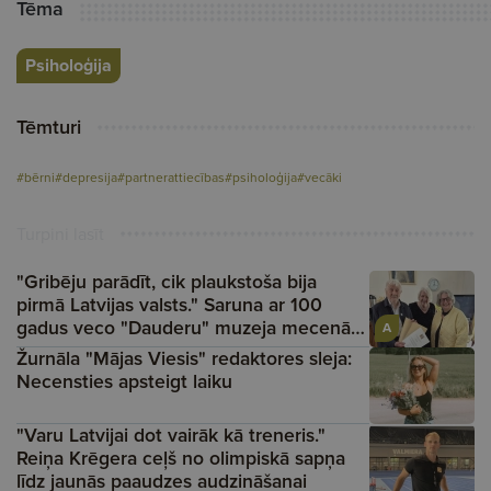
Tēma
Psiholoģija
Tēmturi
#bērni
#depresija
#partnerattiecības
#psiholoģija
#vecāki
Turpini lasīt
"Gribēju parādīt, cik plaukstoša bija
pirmā Latvijas valsts." Saruna ar 100
gadus veco "Dauderu" muzeja mecenātu
A
Gai­di Graudiņu
Žurnāla "Mājas Viesis" redaktores sleja:
Necensties apsteigt laiku
"Varu Latvijai dot vairāk kā treneris."
Reiņa Krēgera ceļš no olimpiskā sapņa
līdz jaunās paaudzes audzināšanai