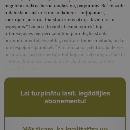
negulētas naktis, bērna raudāšana, pārgurums. Bet mazulis
ir dabiski iesaistījies mūsu ikdienā – mīļojamies,
sportojam, ar vīru atbalstām viens otru, cik vien tas ir
iespējams.” Lai arī cik daudz Lāsma iepriekš bija
interesējusies par pēcdzemdību periodu, kā strādā
hormoni, mentālā veselība, realitāte tomēr ir citāda, un to
nav iespējams paredzēt: “Pārsteidza tas, cik tu šajā dzīves
posmā vari justies vientuļš. Pat kopā ar veiksmīgu atbalsta
sistēmu, komandu pienāk brīdis, kad parādās izteikta
vientulības sajūta.”
Lai turpinātu lasīt, iegādājies
abonementu!
Mēs ticam, ka kvalitatīva un