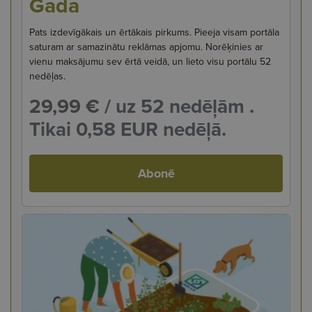
Gada
Pats izdevīgākais un ērtākais pirkums. Pieeja visam portāla
saturam ar samazinātu reklāmas apjomu. Norēķinies ar
vienu maksājumu sev ērtā veidā, un lieto visu portālu 52
nedēļas.
29,99 €
/ uz 52 nedēļām .
Tikai 0,58 EUR nedēļā.
Abonē