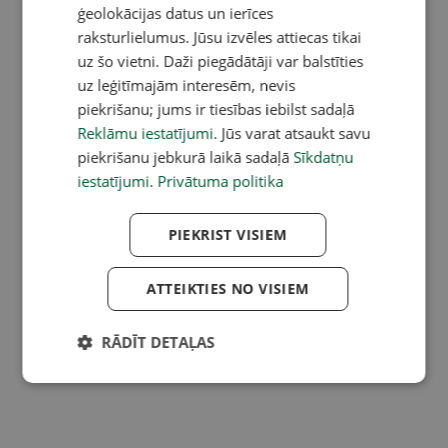
ģeolokācijas datus un ierīces
raksturlielumus. Jūsu izvēles attiecas tikai
uz šo vietni. Daži piegādātāji var balstīties
uz leģitīmajām interesēm, nevis
piekrišanu; jums ir tiesības iebilst sadaļā
Reklāmu iestatījumi
. Jūs varat atsaukt savu
piekrišanu jebkurā laikā sadaļā
Sīkdatņu
iestatījumi
.
Privātuma politika
PIEKRIST VISIEM
ATTEIKTIES NO VISIEM
RĀDĪT DETAĻAS