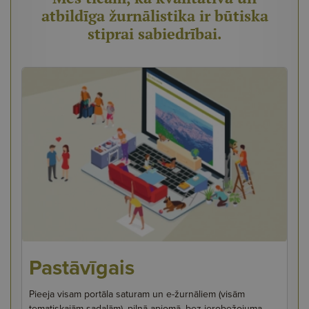
atbildīga žurnālistika ir būtiska
stiprai sabiedrībai.
Pastāvīgais
Pieeja visam portāla saturam un e-žurnāliem (visām
tematiskajām sadaļām), pilnā apjomā, bez ierobežojuma.