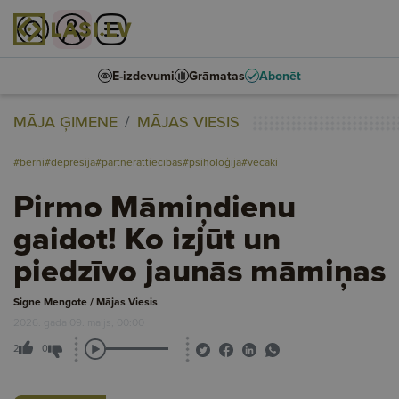
E-izdevumi
Grāmatas
Abonēt
MĀJA ĢIMENE
MĀJAS VIESIS
#bērni
#depresija
#partnerattiecības
#psiholoģija
#vecāki
Pirmo Māmiņdienu
gaidot! Ko izjūt un
piedzīvo jaunās māmiņas
Signe Mengote / Mājas Viesis
2026. gada 09. maijs, 00:00
2
0