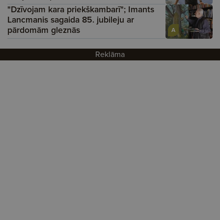
"Dzīvojam kara priekškambarī"; Imants
Lancmanis sagaida 85. jubileju ar
pārdomām gleznās
A
Reklāma