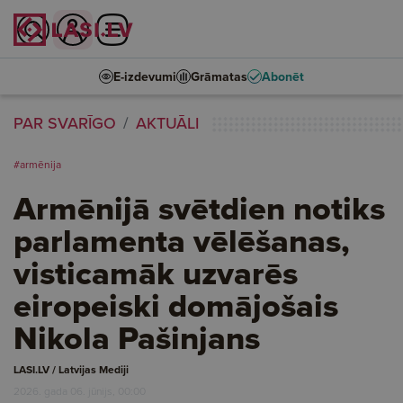
E-izdevumi
Grāmatas
Abonēt
PAR SVARĪGO
AKTUĀLI
#armēnija
Armēnijā svētdien notiks
parlamenta vēlēšanas,
visticamāk uzvarēs
eiropeiski domājošais
Nikola Pašinjans
LASI.LV / Latvijas Mediji
2026. gada 06. jūnijs, 00:00