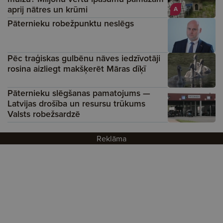
aprij nātres un krūmi
A
Pāternieku robežpunktu neslēgs
Pēc traģiskas gulbēnu nāves iedzīvotāji
rosina aizliegt makšķerēt Māras dīķī
Pāternieku slēgšanas pamatojums —
Latvijas drošība un resursu trūkums
Valsts robežsardzē
Reklāma