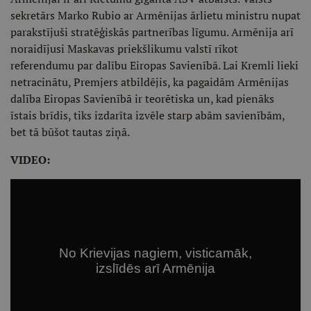
sekretārs Marko Rubio ar Armēnijas ārlietu ministru nupat
parakstījuši stratēģiskās partnerības līgumu. Armēnija arī
noraidījusi Maskavas priekšlikumu valstī rīkot
referendumu par dalību Eiropas Savienībā. Lai Kremli lieki
netracinātu, Premjers atbildējis, ka pagaidām Armēnijas
dalība Eiropas Savienībā ir teorētiska un, kad pienāks
īstais brīdis, tiks izdarīta izvēle starp abām savienībām,
bet tā būšot tautas ziņā.
VIDEO: