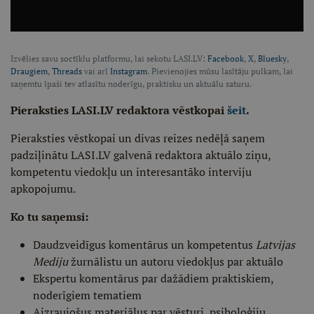
Izvēlies savu soctīklu platformu, lai sekotu LASI.LV:
Facebook
,
X
,
Bluesky
,
Draugiem
,
Threads
vai arī
Instagram
. Pievienojies mūsu lasītāju pulkam, lai
saņemtu īpaši tev atlasītu noderīgu, praktisku un aktuālu saturu.
Pieraksties LASI.LV redaktora vēstkopai
šeit
.
Pieraksties vēstkopai un divas reizes nedēļā saņem
padziļinātu LASI.LV galvenā redaktora aktuālo ziņu,
kompetentu viedokļu un interesantāko interviju
apkopojumu.
Ko tu saņemsi:
Daudzveidīgus komentārus un kompetentus
Latvijas
Mediju
žurnālistu un autoru viedokļus par aktuālo
Ekspertu komentārus par dažādiem praktiskiem,
noderīgiem tematiem
Aizraujošus materiālus par vēsturi, psiholoģiju,