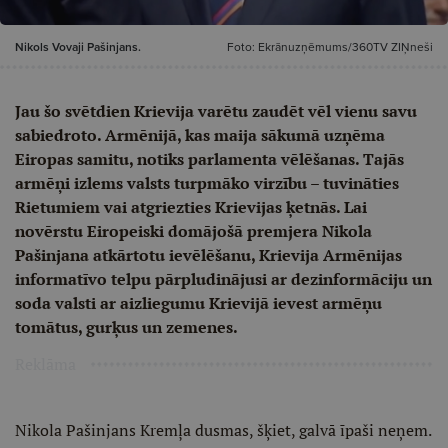
Nikols Vovaji Pašinjans.
Foto: Ekrānuzņēmums/360TV ZIŅneši
Jau šo svētdien Krievija varētu zaudēt vēl vienu savu
sabiedroto. Armēnijā, kas maija sākumā uzņēma
Eiropas samitu, notiks parlamenta vēlēšanas. Tajās
armēņi izlems valsts turpmāko virzību – tuvināties
Rietumiem vai atgriezties Krievijas ķetnās. Lai
novērstu Eiropeiski domājošā premjera Nikola
Pašinjana atkārtotu ievēlēšanu, Krievija Armēnijas
informatīvo telpu pārpludinājusi ar dezinformāciju un
soda valsti ar aizliegumu Krievijā ievest armēņu
tomātus, gurķus un zemenes.
Reklāma
Nikola Pašinjans Kremļa dusmas, šķiet, galvā īpaši neņem.