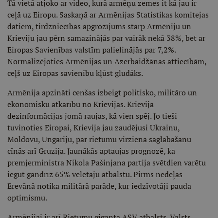
Tā vietā atjoko ar video, kurā armēņu zemes it kā jau ir
ceļā uz Eiropu. Saskaņā ar Armēnijas Statistikas komitejas
datiem, tirdzniecības apgrozījums starp Armēniju un
Krieviju jau pērn samazinājās par vairāk nekā 38%, bet ar
Eiropas Savienības valstīm palielinājās par 7,2%.
Normalizējoties Armēnijas un Azerbaidžānas attiecībām,
ceļš uz Eiropas savienību kļūst gludāks.
Armēnija apzināti cenšas izbeigt politisko, militāro un
ekonomisku atkarību no Krievijas. Krievija
dezinformācijas jomā raujas, kā vien spēj. Jo tieši
tuvinoties Eiropai, Krievija jau zaudējusi Ukrainu,
Moldovu, Ungāriju, par rietumu virziena saglabāšanu
cīnās arī Gruzija. Jaunākās aptaujas prognozē, ka
premjerministra Nikola Pašinjana partija svētdien varētu
iegūt gandrīz 65% vēlētāju atbalstu. Pirms nedēļas
Erevānā notika militārā parāde, kur iedzīvotāji pauda
optimismu.
Armēnijai ir arī Rietumu giganta ASV atbalsts. Valsts