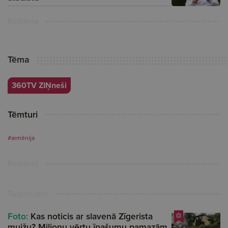
Reklāma
Tēma
360TV ZIŅneši
Tēmturi
#armēnija
Reklāma
Turpini lasīt
Foto:
Kas noticis ar slavenā Zīgerista
muižu? Miljonu vērtu īpašumu pamazām