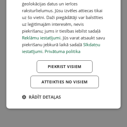
ģeolokācijas datus un ierīces
raksturlielumus. Jūsu izvēles attiecas tikai
uz šo vietni. Daži piegādātāji var balstīties
uz leģitīmajām interesēm, nevis
piekrišanu; jums ir tiesības iebilst sadaļā
Reklāmu iestatījumi
. Jūs varat atsaukt savu
piekrišanu jebkurā laikā sadaļā
Sīkdatņu
iestatījumi
.
Privātuma politika
PIEKRIST VISIEM
ATTEIKTIES NO VISIEM
RĀDĪT DETAĻAS