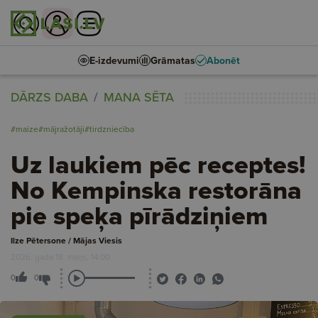
E-izdevumi
Grāmatas
Abonēt
DĀRZS DABA
MANA SĒTA
#maize
#mājražotāji
#tirdzniecība
Uz laukiem pēc receptes!
No Kempinska restorāna
pie speķa pīrādziņiem
Ilze Pētersone / Mājas Viesis
2026. gada 18. maijs, 14:00
0
0