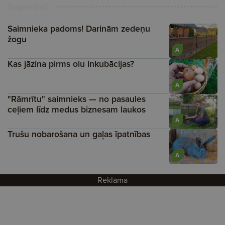
Turpini lasīt
Saimnieka padoms! Darinām zedeņu
žogu
A
Kas jāzina pirms olu inkubācijas?
A
"Rāmrītu" saimnieks — no pasaules
ceļiem līdz medus biznesam laukos
A
Trušu nobarošana un gaļas īpatnības
A
Reklāma