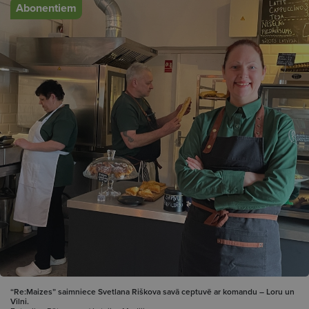
Abonentiem
“Re:Maizes” saimniece Svetlana Riškova savā ceptuvē ar komandu – Loru un
Vilni.