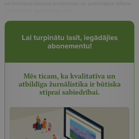
no Svetlanas biznesa investoriem un pastāvīgiem ēdiena
baudītājiem, kad nedodas jūrā.
Lai turpinātu lasīt, iegādājies
abonementu!
Mēs ticam, ka kvalitatīva un
atbildīga žurnālistika ir būtiska
stiprai sabiedrībai.