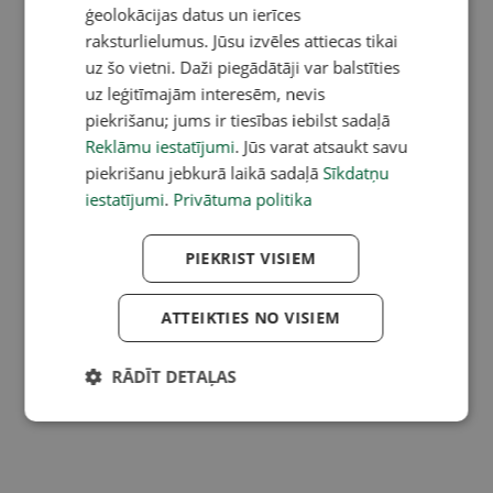
ģeolokācijas datus un ierīces
raksturlielumus. Jūsu izvēles attiecas tikai
uz šo vietni. Daži piegādātāji var balstīties
uz leģitīmajām interesēm, nevis
piekrišanu; jums ir tiesības iebilst sadaļā
Reklāmu iestatījumi
. Jūs varat atsaukt savu
piekrišanu jebkurā laikā sadaļā
Sīkdatņu
iestatījumi
.
Privātuma politika
PIEKRIST VISIEM
ATTEIKTIES NO VISIEM
RĀDĪT DETAĻAS