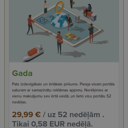
Gada
Pats izdevīgākais un ērtākais pirkums. Pieeja visam portāla
saturam ar samazinātu reklāmas apjomu. Norēķinies ar
vienu maksājumu sev ērtā veidā, un lieto visu portālu 52
nedēļas.
29,99 €
/ uz 52 nedēļām .
Tikai 0,58 EUR nedēļā.