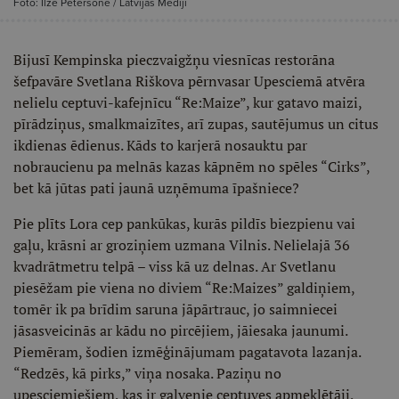
Foto: Ilze Pētersone / Latvijas Mediji
Bijusī Kempinska pieczvaigžņu viesnīcas restorāna
šefpavāre Svetlana Riškova pērnvasar Upesciemā atvēra
nelielu ceptuvi-kafejnīcu “Re:Maize”, kur gatavo maizi,
pīrādziņus, smalkmaizītes, arī zupas, sautējumus un citus
ikdienas ēdienus. Kāds to karjerā nosauktu par
nobraucienu pa melnās kazas kāpnēm no spēles “Cirks”,
bet kā jūtas pati jaunā uzņēmuma īpašniece?
Pie plīts Lora cep pankūkas, kurās pildīs biezpienu vai
gaļu, krāsni ar groziņiem uzmana Vilnis. Nelielajā 36
kvadrātmetru telpā – viss kā uz delnas. Ar Svetlanu
piesēžam pie viena no diviem “Re:Maizes” galdiņiem,
tomēr ik pa brīdim saruna jāpārtrauc, jo saimniecei
jāsasveicinās ar kādu no pircējiem, jāiesaka jaunumi.
Piemēram, šodien izmēģinājumam pagatavota lazanja.
“Redzēs, kā pirks,” viņa nosaka. Paziņu no
upesciemiešiem, kas ir galvenie ceptuves apmeklētāji,