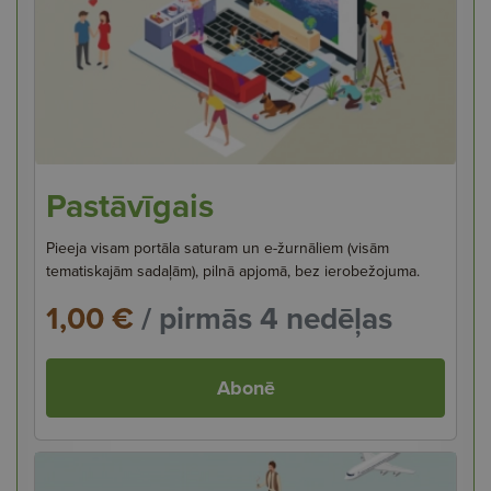
Pastāvīgais
Pieeja visam portāla saturam un e-žurnāliem (visām
tematiskajām sadaļām), pilnā apjomā, bez ierobežojuma.
1,00 €
/ pirmās 4 nedēļas
Abonē