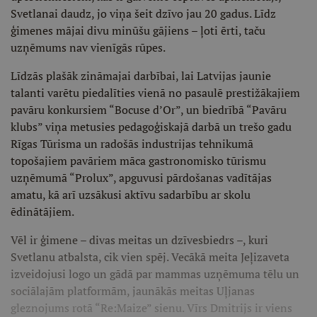
Svetlanai daudz, jo viņa šeit dzīvo jau 20 gadus. Līdz
ģimenes mājai divu minūšu gājiens – ļoti ērti, taču
uzņēmums nav vienīgās rūpes.
Līdzās plašāk zināmajai darbībai, lai Latvijas jaunie
talanti varētu piedalīties vienā no pasaulē prestižākajiem
pavāru konkursiem “Bocuse d’Or”, un biedrībā “Pavāru
klubs” viņa metusies pedagoģiskajā darbā un trešo gadu
Rīgas Tūrisma un radošās industrijas tehnikumā
topošajiem pavāriem māca gastronomisko tūrismu
uzņēmumā “Prolux”, apguvusi pārdošanas vadītājas
amatu, kā arī uzsākusi aktīvu sadarbību ar skolu
ēdinātājiem.
Vēl ir ģimene – divas meitas un dzīvesbiedrs –, kuri
Svetlanu atbalsta, cik vien spēj. Vecākā meita Jeļizaveta
izveidojusi logo un gādā par mammas uzņēmuma tēlu un
sociālajām platformām, jaunākās meitas Uļjanas
gleznojums rotā “Re:Maize” sienu. Vīrs Dmitrijs ir viens