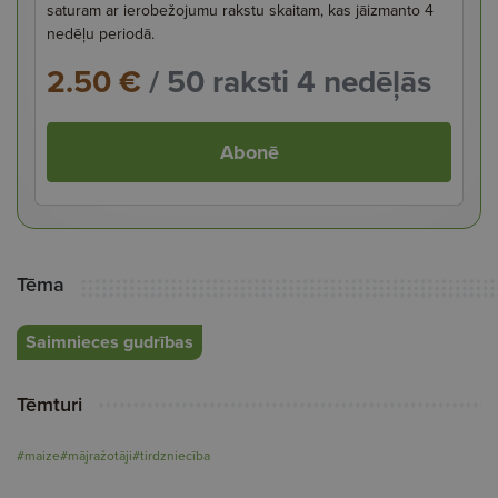
saturam ar ierobežojumu rakstu skaitam, kas jāizmanto 4
nedēļu periodā.
2.50 €
/ 50 raksti 4 nedēļās
Abonē
Tēma
Saimnieces gudrības
Tēmturi
#maize
#mājražotāji
#tirdzniecība