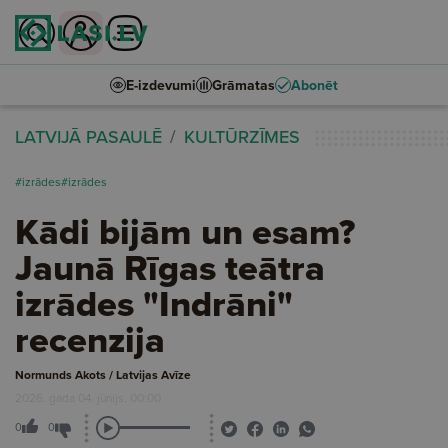
E-izdevumi
Grāmatas
Abonēt
LATVIJĀ PASAULĒ
KULTŪRZĪMES
#izrādes
#izrādes
Kādi bijām un esam?
Jaunā Rīgas teātra
izrādes "Indrāni"
recenzija
Normunds Akots / Latvijas Avīze
2026. gada 04. jūnijs, 00:00
0
0