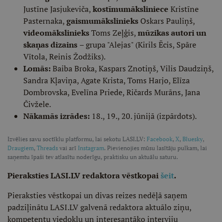
Justīne Jasjukeviča,
kostīmu
māksliniece
Kristīne
Pasternaka,
gaismu
mākslinieks
Oskars Pauliņš,
videomākslinieks
Toms Zeļģis,
mūzikas autori un
skaņas dizains
– grupa "Alejas" (Kirils Ēcis, Spāre
Vītola, Reinis Žodžiks).
Lomās:
Baiba Broka, Kaspars Znotiņš, Vilis Daudziņš,
Sandra Kļaviņa, Agate Krista, Toms Harjo, Elīza
Dombrovska, Evelīna Priede, Ričards Murāns, Jana
Čivžele.
Nākamās izrādes:
18., 19., 20. jūnijā (izpārdots).
Izvēlies savu soctīklu platformu, lai sekotu LASI.LV:
Facebook
,
X
,
Bluesky
,
Draugiem
,
Threads
vai arī
Instagram
. Pievienojies mūsu lasītāju pulkam, lai
saņemtu īpaši tev atlasītu noderīgu, praktisku un aktuālu saturu.
Pieraksties LASI.LV redaktora vēstkopai
šeit
.
Pieraksties vēstkopai un divas reizes nedēļā saņem
padziļinātu LASI.LV galvenā redaktora aktuālo ziņu,
kompetentu viedokļu un interesantāko interviju