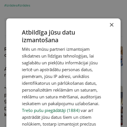
#izrādes
#izrādes
Reklāma
×
Atbildīga jūsu datu
Turpini lasīt
izmantošana
Rojā pulcēsies vairāk nekā 400 pūtēju
Mēs un mūsu partneri izmantojam
orķestru mūziķu no visas Latvijas
sīkdatnes un līdzīgas tehnoloģijas, lai
saglabātu un piekļūtu informācijai jūsu
Atgriešanās Vētras ciemā. Saruna ar
ierīcē un apstrādātu personas datus,
rakstnieci Lieni Milleri
piemēram, jūsu IP adresi, unikālos
identifikatorus un pārlūkošanas datus,
"Gribēju parādīt, cik plaukstoša bija
personalizētām reklāmām un saturam,
pirmā Latvijas valsts." Saruna ar 100
reklāmu un satura mērīšanai, auditorijas
gadus veco "Dauderu" muzeja mecenātu
A
ieskatiem un pakalpojumu uzlabošanai.
Gai­di Graudiņu
Diskusija: Kādu ceļu izvēlas Baltijas
Trešo pušu piegādātāji (1884)
var arī
krievu teātri pēc kara Ukrainā?
apstrādāt jūsu datus šiem un citiem
nolūkiem, tostarp izmantojot precīzus