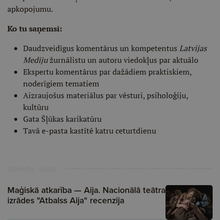
apkopojumu.
Ko tu saņemsi:
Daudzveidīgus komentārus un kompetentus
Latvijas
Mediju
žurnālistu un autoru viedokļus par aktuālo
Ekspertu komentārus par dažādiem praktiskiem,
noderīgiem tematiem
Aizraujošus materiālus par vēsturi, psiholoģiju,
kultūru
Gata Šļūkas karikatūru
Tavā e-pasta kastītē katru ceturtdienu
Ieteiktie raksti
Maģiskā atkarība — Aija. Nacionālā teātra
izrādes "Atbalss Aija" recenzija