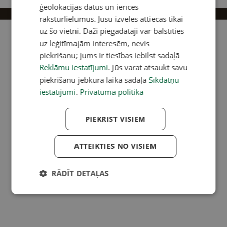
ģeolokācijas datus un ierīces
Reklāma
raksturlielumus. Jūsu izvēles attiecas tikai
uz šo vietni. Daži piegādātāji var balstīties
uz leģitīmajām interesēm, nevis
piekrišanu; jums ir tiesības iebilst sadaļā
Reklāmu iestatījumi
. Jūs varat atsaukt savu
piekrišanu jebkurā laikā sadaļā
Sīkdatņu
iestatījumi
.
Privātuma politika
PIEKRIST VISIEM
ATTEIKTIES NO VISIEM
RĀDĪT DETAĻAS