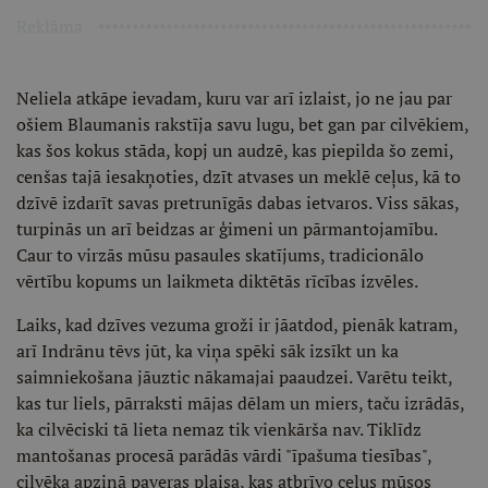
Reklāma
Neliela atkāpe ievadam, kuru var arī izlaist, jo ne jau par
ošiem Blaumanis rakstīja savu lugu, bet gan par cilvēkiem,
kas šos kokus stāda, kopj un audzē, kas piepilda šo zemi,
cenšas tajā iesakņoties, dzīt atvases un meklē ceļus, kā to
dzīvē izdarīt savas pretrunīgās dabas ietvaros. Viss sākas,
turpinās un arī beidzas ar ģimeni un pārmantojamību.
Caur to virzās mūsu pasaules skatījums, tradicionālo
vērtību kopums un laikmeta diktētās rīcības izvēles.
Laiks, kad dzīves vezuma groži ir jāatdod, pienāk katram,
arī Indrānu tēvs jūt, ka viņa spēki sāk izsīkt un ka
saimniekošana jāuztic nākamajai paaudzei. Varētu teikt,
kas tur liels, pārraksti mājas dēlam un miers, taču izrādās,
ka cilvēciski tā lieta nemaz tik vienkārša nav. Tiklīdz
mantošanas procesā parādās vārdi "īpašuma tiesības",
cilvēka apziņā paveras plaisa, kas atbrīvo ceļus mūsos