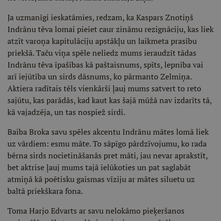
Ja uzmanīgi ieskatāmies, redzam, ka Kaspars Znotiņš
Indrānu tēva lomai pieiet caur zināmu rezignāciju, kas liek
atzīt varoņa kapitulāciju apstākļu un laikmeta prasību
priekšā. Taču viņa spēle neliedz mums ieraudzīt tādas
Indrānu tēva īpašības kā paštaisnums, spīts, lepnība vai
arī iejūtība un sirds dāsnums, ko pārmanto Zelmiņa.
Aktiera radītais tēls vienkārši ļauj mums satvert to reto
sajūtu, kas parādās, kad kaut kas šajā mūžā nav izdarīts tā,
kā vajadzēja, un tas nospiež sirdi.
Baiba Broka savu spēles akcentu Indrānu mātes lomā liek
uz vārdiem: esmu māte. To sāpīgo pārdzīvojumu, ko rada
bērna sirds nocietināšanās pret māti, jau nevar aprakstīt,
bet aktrise ļauj mums tajā ielūkoties un pat saglabāt
atmiņā kā poētisku gaismas vīziju ar mātes siluetu uz
baltā priekškara fona.
Toma Harjo Edvarts ar savu nelokāmo pieķeršanos