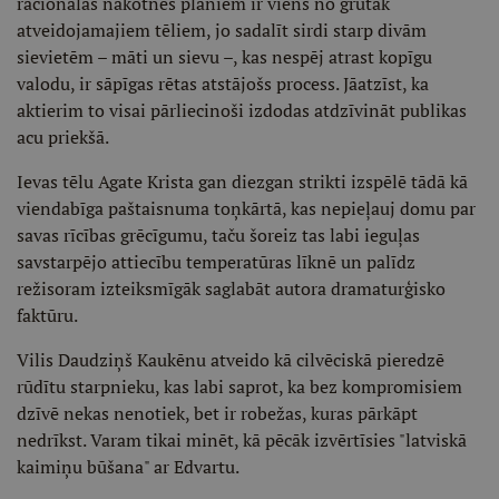
racionālās nākotnes plāniem ir viens no grūtāk
atveidojamajiem tēliem, jo sadalīt sirdi starp divām
sievietēm – māti un sievu –, kas nespēj atrast kopīgu
valodu, ir sāpīgas rētas atstājošs process. Jāatzīst, ka
aktierim to visai pārliecinoši izdodas atdzīvināt publikas
acu priekšā.
Ievas tēlu Agate Krista gan diezgan strikti izspēlē tādā kā
viendabīga paštaisnuma toņkārtā, kas nepieļauj domu par
savas rīcības grēcīgumu, taču šoreiz tas labi ieguļas
savstarpējo attiecību temperatūras līknē un palīdz
režisoram izteiksmīgāk saglabāt autora dramaturģisko
faktūru.
Vilis Daudziņš Kaukēnu atveido kā cilvēciskā pieredzē
rūdītu starpnieku, kas labi saprot, ka bez kompromisiem
dzīvē nekas nenotiek, bet ir robežas, kuras pārkāpt
nedrīkst. Varam tikai minēt, kā pēcāk izvērtīsies "latviskā
kaimiņu būšana" ar Edvartu.