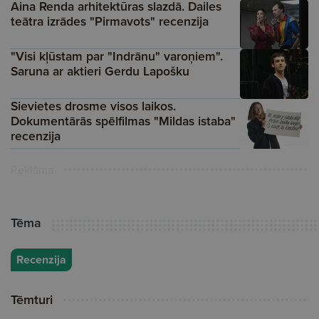
Aina Renda arhitektūras slazdā. Dailes
teātra izrādes "Pirmavots" recenzija
"Visi kļūstam par "Indrānu" varoņiem".
Saruna ar aktieri Gerdu Lapošku
Sievietes drosme visos laikos.
Dokumentārās spēlfilmas "Mildas istaba"
recenzija
Reklāma
Tēma
Recenzija
Tēmturi