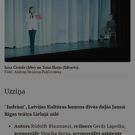
Jana Čivžele (Irbe) un Toms Harjo (Edvarts).
Foto:
Andrejs Strokins/Publicitātes
Uzziņa
"Indrāni", Latvijas Kultūras kanons divās daļās Jaunā
Rīgas teātra Lielajā zālē
Autors
Rūdolfs Blaumanis,
režisors
Gerds Lapoška,
scenogrāfe
Monika Korpa,
scenogrāfes asistente