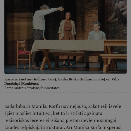
Kaspars Znotiņš (Indrānu tēvs), Baiba Broka (Indrānu māte) un Vilis
Daudziņš (Kaukēns).
Foto:
Andrejs Strokins/Publicitātes
Sadarbība ar Moniku Korfu nav nejauša, sākotnēji izvēle
šķiet mazliet intuitīva, bet tā ir strikti apzināta
režisoriskās ieceres virzīšana pretim neviennozīmīgai
izrādes telpiskajai struktūrai. Arī Monika Korfa ir spērusi