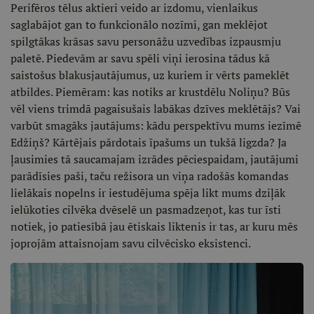
Perifēros tēlus aktieri veido ar izdomu, vienlaikus
saglabājot gan to funkcionālo nozīmi, gan meklējot
spilgtākas krāsas savu personāžu uzvedības izpausmju
paletē. Piedevām ar savu spēli viņi ierosina tādus kā
saistošus blakusjautājumus, uz kuriem ir vērts pameklēt
atbildes. Piemēram: kas notiks ar krustdēlu Noliņu? Būs
vēl viens trimdā pagaisušais labākas dzīves meklētājs? Vai
varbūt smagāks jautājums: kādu perspektīvu mums iezīmē
Edžiņš? Kārtējais pārdotais īpašums un tukšā ligzda? Ja
ļausimies tā saucamajam izrādes pēciespaidam, jautājumi
parādīsies paši, taču režisora un viņa radošās komandas
lielākais nopelns ir iestudējuma spēja likt mums dziļāk
ielūkoties cilvēka dvēselē un pasmadzeņot, kas tur īsti
notiek, jo patiesībā jau ētiskais liktenis ir tas, ar kuru mēs
joprojām attaisnojam savu cilvēcisko eksistenci.