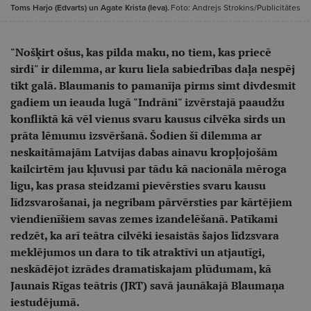
Toms Harjo (Edvarts) un Agate Krista (Ieva).
Foto: Andrejs Strokins/Publicitātes
"Nošķirt ošus, kas pilda maku, no tiem, kas priecē
sirdi" ir dilemma, ar kuru liela sabiedrības daļa nespēj
tikt galā. Blaumanis to pamanīja pirms simt divdesmit
gadiem un ieauda lugā "Indrāni" izvērstajā paaudžu
konfliktā kā vēl vienus svaru kausus cilvēka sirds un
prāta lēmumu izsvēršanā. Šodien šī dilemma ar
neskaitāmajām Latvijas dabas ainavu kropļojošām
kailcirtēm jau kļuvusi par tādu kā nacionāla mēroga
ligu, kas prasa steidzami pievērsties svaru kausu
līdzsvarošanai, ja negribam pārvērsties par kārtējiem
viendienīšiem savas zemes izandelēšanā. Patīkami
redzēt, ka arī teātra cilvēki iesaistās šajos līdzsvara
meklējumos un dara to tik atraktīvi un atjautīgi,
neskādējot izrādes dramatiskajam plūdumam, kā
Jaunais Rīgas teātris (JRT) savā jaunākajā Blaumaņa
iestudējumā.