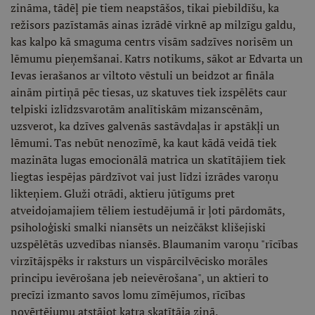
zināma, tādēļ pie tiem neapstāšos, tikai piebildīšu, ka
režisors pazīstamās ainas izrādē virknē ap milzīgu galdu,
kas kalpo kā smaguma centrs visām sadzīves norisēm un
lēmumu pieņemšanai. Katrs notikums, sākot ar Edvarta un
Ievas ierašanos ar viltoto vēstuli un beidzot ar fināla
ainām pirtiņā pēc tiesas, uz skatuves tiek izspēlēts caur
telpiski izlīdzsvarotām analītiskām mizanscēnām,
uzsverot, ka dzīves galvenās sastāvdaļas ir apstākļi un
lēmumi. Tas nebūt nenozīmē, ka kaut kādā veidā tiek
mazināta lugas emocionālā matrica un skatītājiem tiek
liegtas iespējas pārdzīvot vai just līdzi izrādes varoņu
likteņiem. Gluži otrādi, aktieru jūtīgums pret
atveidojamajiem tēliem iestudējumā ir ļoti pārdomāts,
psiholoģiski smalki niansēts un neizčākst klišejiski
uzspēlētās uzvedības niansēs. Blaumanim varoņu "rīcības
virzītājspēks ir raksturs un vispārcilvēcisko morāles
principu ievērošana jeb neievērošana", un aktieri to
precīzi izmanto savos lomu zīmējumos, rīcības
novērtējumu atstājot katra skatītāja ziņā.