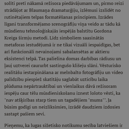
solīti pretī nākamā režisora piedāvājumam un, pirmo reizi
strādājot ar Blaumaņa dramaturģiju, izlēmusi izslīdēt no
rutinētajiem telpas formatēšanas principiem. Izrādes
līgani transformējamo scenogrāfiju viņa veido ar tādu kā
mūsdienu tehnoloģiskajās iespējās balstītu Gordona
Kreiga širmju metodi. Līdz simboliem saasinātās
metaforas iestudējumā ir ne tikai vizuāli iespaidīgas, bet
arī funkcionāli nevainojami sabalansētas ar aktieru
eksistenci telpā. Tas palielina domas darbības rādiusu un
ļauj uztverei caururbt sastingušo klišeju slāni. Vēsturisko
realitāšu iestarpināšana ar melnbalto fotogrāfiju un video
palīdzību piespiež skatītāju saglabāt uzticību laika
plūduma nepārtrauktībai un vienlaikus dāvā režisoram
iespēju caur tēlu mūsdieniskošanu iznest loloto vēsti, ka
"nav atšķirības starp tiem un tagadējiem "mums"". Ja
būsim godīgi un neizliksimies, izrādē daudziem izdosies
sastapt pašiem sevi.
Pieņemu, ka lugas sižetisko notikumu secība latviešiem ir