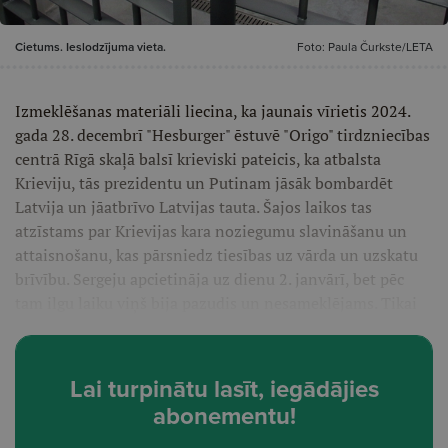
Cietums. Ieslodzījuma vieta.
Foto: Paula Čurkste/LETA
Izmeklēšanas materiāli liecina, ka jaunais vīrietis 2024.
gada 28. decembrī "Hesburger" ēstuvē "Origo" tirdzniecības
centrā Rīgā skaļā balsī krieviski pateicis, ka atbalsta
Krieviju, tās prezidentu un Putinam jāsāk bombardēt
Latvija un jāatbrīvo Latvijas tauta. Šajos laikos tas
atzīstams par Krievijas kara noziegumu slavināšanu un
attaisnošanu, kas pārsniedz tiesības uz vārda un uzskatu
brīvību. Sergeju apcietināja uz dienu 2. janvārī, bet pēc
tam ilgu laiku viņš bija pazudis un nesameklējams. Tikai
Lai turpinātu lasīt, iegādājies
abonementu!