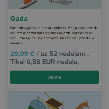
Gada
Pats izdevīgākais un ērtākais pirkums. Pieeja visam portāla
saturam ar samazinātu reklāmas apjomu. Norēķinies ar
vienu maksājumu sev ērtā veidā, un lieto visu portālu 52
nedēļas.
29,99 €
/ uz 52 nedēļām .
Tikai 0,58 EUR nedēļā.
Abonē