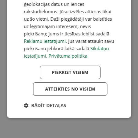
ģeolokācijas datus un ierīces
raksturlielumus. Jūsu izvēles attiecas tikai
uz šo vietni. Daži piegādātāji var balstīties
uz leģitīmajām interesēm, nevis
piekrišanu; jums ir tiesības iebilst sadaļā
Reklāmu iestatījumi
. Jūs varat atsaukt savu
piekrišanu jebkurā laikā sadaļā
Sīkdatņu
iestatījumi
.
Privātuma politika
PIEKRIST VISIEM
ATTEIKTIES NO VISIEM
RĀDĪT DETAĻAS