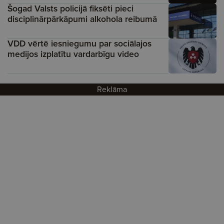
Šogad Valsts policijā fiksēti pieci
disciplinārpārkāpumi alkohola reibumā
VDD vērtē iesniegumu par sociālajos
medijos izplatītu vardarbīgu video
Reklāma