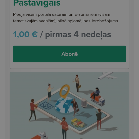
Pastāvīgais
Pieeja visam portāla saturam un e-žurnāliem (visām
tematiskajām sadaļām), pilnā apjomā, bez ierobežojuma.
1,00 €
/ pirmās 4 nedēļas
Abonē