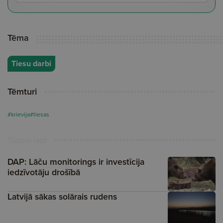
Tēma
Tiesu darbi
Tēmturi
#krievija
#tiesas
Turpini lasīt
DAP: Lāču monitorings ir investīcija
iedzīvotāju drošībā
Latvijā sākas solārais rudens