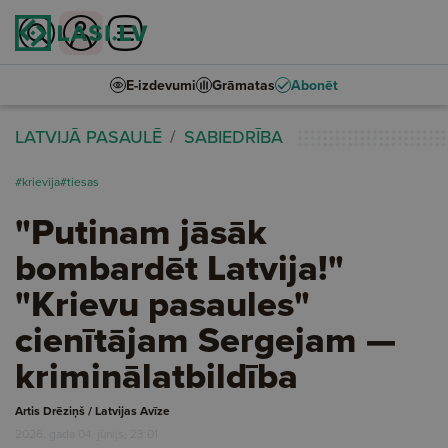
E-izdevumi
Grāmatas
Abonēt
LATVIJĀ PASAULĒ
SABIEDRĪBA
#krievija
#tiesas
"Putinam jāsāk
bombardēt Latvija!"
"Krievu pasaules"
cienītājam Sergejam —
kriminālatbildība
Artis Drēziņš / Latvijas Avīze
2026. gada 04. jūnijs, 23:01