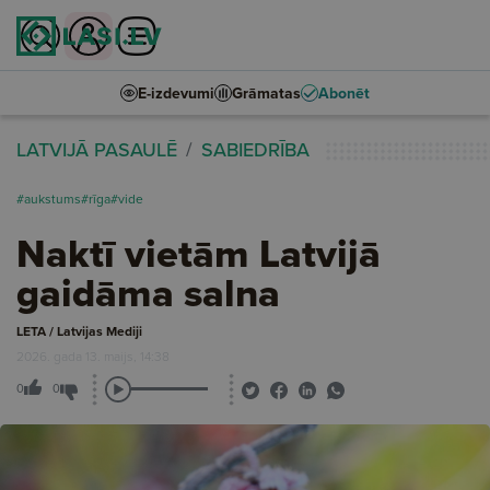
E-izdevumi
Grāmatas
Abonēt
LATVIJĀ PASAULĒ
SABIEDRĪBA
#aukstums
#rīga
#vide
Naktī vietām Latvijā
gaidāma salna
LETA / Latvijas Mediji
2026. gada 13. maijs, 14:38
0
0