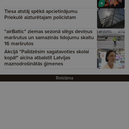
A
Tiesa atstāj spēkā apcietinājumu
Priekulē aizturētajam policistam
"airBaltic" ziemas sezonā slēgs deviņus
maršrutus un samazinās lidojumu skaitu
16 maršrutos
Akcijā "Palīdzēsim sagatavoties skolai
kopā!" aicina atbalstīt Latvijas
maznodrošinātās ģimenes
Reklāma