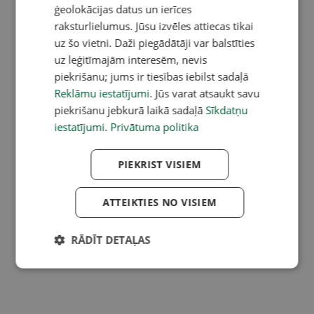
ģeolokācijas datus un ierīces
raksturlielumus. Jūsu izvēles attiecas tikai
uz šo vietni. Daži piegādātāji var balstīties
uz leģitīmajām interesēm, nevis
piekrišanu; jums ir tiesības iebilst sadaļā
Reklāmu iestatījumi
. Jūs varat atsaukt savu
piekrišanu jebkurā laikā sadaļā
Sīkdatņu
iestatījumi
.
Privātuma politika
PIEKRIST VISIEM
ATTEIKTIES NO VISIEM
RĀDĪT DETAĻAS