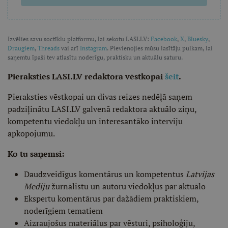
Izvēlies savu soctīklu platformu, lai sekotu LASI.LV:
Facebook
,
X
,
Bluesky
,
Draugiem
,
Threads
vai arī
Instagram
. Pievienojies mūsu lasītāju pulkam, lai
saņemtu īpaši tev atlasītu noderīgu, praktisku un aktuālu saturu.
Pieraksties LASI.LV redaktora vēstkopai
šeit
.
Pieraksties vēstkopai un divas reizes nedēļā saņem
padziļinātu LASI.LV galvenā redaktora aktuālo ziņu,
kompetentu viedokļu un interesantāko interviju
apkopojumu.
Ko tu saņemsi:
Daudzveidīgus komentārus un kompetentus
Latvijas
Mediju
žurnālistu un autoru viedokļus par aktuālo
Ekspertu komentārus par dažādiem praktiskiem,
noderīgiem tematiem
Aizraujošus materiālus par vēsturi, psiholoģiju,