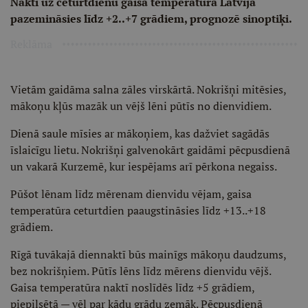
Naktī uz ceturtdienu gaisa temperatūra Latvijā
pazemināsies līdz +2..+7 grādiem, prognozē sinoptiķi.
Reklāma
Vietām gaidāma salna zāles virskārtā. Nokrišņi mitēsies,
mākoņu kļūs mazāk un vējš lēni pūtīs no dienvidiem.
Dienā saule mīsies ar mākoņiem, kas dažviet sagādās
īslaicīgu lietu. Nokrišņi galvenokārt gaidāmi pēcpusdienā
un vakarā Kurzemē, kur iespējams arī pērkona negaiss.
Pūšot lēnam līdz mērenam dienvidu vējam, gaisa
temperatūra ceturtdien paaugstināsies līdz +13..+18
grādiem.
Rīgā tuvākajā diennaktī būs mainīgs mākoņu daudzums,
bez nokrišņiem. Pūtīs lēns līdz mērens dienvidu vējš.
Gaisa temperatūra naktī noslīdēs līdz +5 grādiem,
piepilsētā — vēl par kādu grādu zemāk. Pēcpusdienā