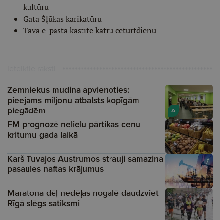
kultūru
Gata Šļūkas karikatūru
Tavā e-pasta kastītē katru ceturtdienu
Ieteiktie raksti
Zemniekus mudina apvienoties:
pieejams miljonu atbalsts kopīgām
piegādēm
A
FM prognozē nelielu pārtikas cenu
kritumu gada laikā
Karš Tuvajos Austrumos strauji samazina
pasaules naftas krājumus
Maratona dēļ nedēļas nogalē daudzviet
Rīgā slēgs satiksmi