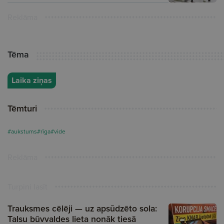
Reklāma
Tēma
Laika ziņas
Tēmturi
#aukstums
#rīga
#vide
Reklāma
Turpini lasīt
Trauksmes cēlēji — uz apsūdzēto sola:
Talsu būvvaldes lieta nonāk tiesā