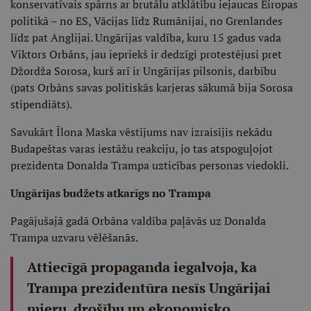
konservatīvais spārns ar brutālu atklātību iejaucas Eiropas
politikā – no ES, Vācijas līdz Rumānijai, no Grenlandes
līdz pat Anglijai. Ungārijas valdība, kuru 15 gadus vada
Viktors Orbāns, jau iepriekš ir dedzīgi protestējusi pret
Džordža Sorosa, kurš arī ir Ungārijas pilsonis, darbību
(pats Orbāns savas politiskās karjeras sākumā bija Sorosa
stipendiāts).
Savukārt Īlona Maska vēstījums nav izraisījis nekādu
Budapeštas varas iestāžu reakciju, jo tas atspoguļojot
prezidenta Donalda Trampa uzticības personas viedokli.
Ungārijas budžets atkarīgs no Trampa
Pagājušajā gadā Orbāna valdība paļāvās uz Donalda
Trampa uzvaru vēlēšanās.
Attiecīgā propaganda iegalvoja, ka
Trampa prezidentūra nesīs Ungārijai
mieru, drošību un ekonomisko