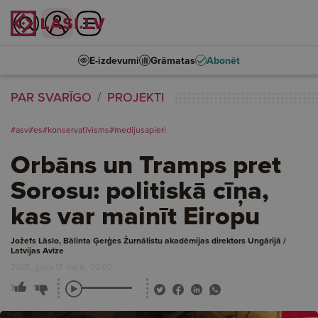
E-izdevumi
Grāmatas
Abonēt
PAR SVARĪGO
PROJEKTI
#asv
#es
#konservatīvisms
#medijusapieri
Orbāns un Tramps pret
Sorosu: politiskā cīņa,
kas var mainīt Eiropu
Jožefs Lāslo, Bālinta Ģerģes Žurnālistu akadēmijas direktors Ungārijā /
Latvijas Avīze
2025. gada 17. marts, 00:00
3
1