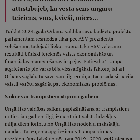
attīstībujeb, kā vēsta sens ungāru
teiciens, vīns, kvieši, miers...
Turklāt 2024. gadā Orbāna valdība savu budžeta projektu
parlamentam iesniedza tikai pēc ASV prezidenta
vēlēšanām, tādējādi liekot noprast, ka ASV vēlēšanu
rezultāti būtiski ietekmēs valsts ekonomiskās un
finansiālās manevrēšanas iespējas. Patiesībā Trampa
atgriešanās pie varas bija vissvarīgākais faktors, lai arī
Orbāns saglabātu savu varu ilgtermiņā, taču šāda situācija
valstij varētu sagādāt pat ekonomiskas problēmas.
Saiknes ar trampistiem stiprina gadiem
Ungārijas valdības saikņu paplašināšana ar trampistiem
notiek jau gadiem ilgi, izmantojot valsts līdzekļus –
miljardiem forintu no Ungārijas nodokļu maksātāju
naudas. Tā uzņēma apgriezienus Trampa pirmās
prezidentūras laikā un pēc tam 2019.–2020. gadā pieauga