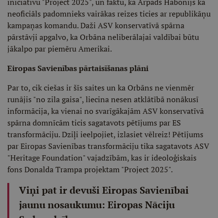
iniciatīvu "Project 2025", un faktu, ka Ārpads Habonijs kā
neoficiāls padomnieks vairākas reizes ticies ar republikāņu
kampaņas komandu. Daži ASV konservatīvā spārna
pārstāvji apgalvo, ka Orbāna neliberālajai valdībai būtu
jākalpo par piemēru Amerikai.
Eiropas Savienības pārtaisīšanas plāni
Par to, cik ciešas ir šīs saites un ka Orbāns ne vienmēr
runājis "no zila gaisa", liecina nesen atklātībā nonākusī
informācija, ka vienai no svarīgākajām ASV konservatīvā
spārna domnīcām ticis sagatavots pētījums par ES
transformāciju. Dziļi ieelpojiet, izlasiet vēlreiz! Pētījums
par Eiropas Savienības transformāciju tika sagatavots ASV
"Heritage Foundation" vajadzībām, kas ir ideoloģiskais
fons Donalda Trampa projektam "Project 2025".
Viņi pat ir devuši Eiropas Savienībai
jaunu nosaukumu: Eiropas Nāciju