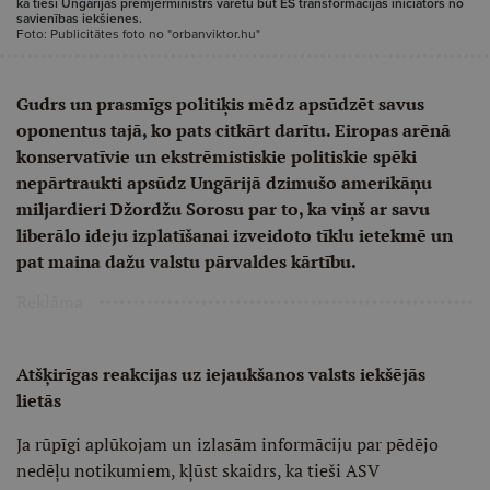
ka tieši Ungārijas premjerministrs varētu būt ES transformācijas iniciators no
savienības iekšienes.
Foto: Publicitātes foto no "orbanviktor.hu"
Gudrs un prasmīgs politiķis mēdz apsūdzēt savus
oponentus tajā, ko pats citkārt darītu. Eiropas arēnā
konservatīvie un ekstrēmistiskie politiskie spēki
nepārtraukti apsūdz Ungārijā dzimušo amerikāņu
miljardieri Džordžu Sorosu par to, ka viņš ar savu
liberālo ideju izplatīšanai izveidoto tīklu ietekmē un
pat maina dažu valstu pārvaldes kārtību.
Reklāma
Atšķirīgas reakcijas uz iejaukšanos valsts iekšējās
lietās
Ja rūpīgi aplūkojam un izlasām informāciju par pēdējo
nedēļu notikumiem, kļūst skaidrs, ka tieši ASV