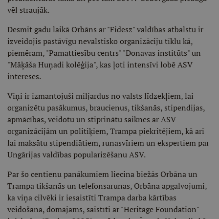
vēl straujāk.
Desmit gadu laikā Orbāns ar "Fidesz" valdības atbalstu ir
izveidojis pastāvīgu nevalstisko organizāciju tīklu kā,
piemēram, "Pamattiesību centrs" "Donavas institūts" un
"Māķāša Huņadi kolēģija", kas ļoti intensīvi lobē ASV
intereses.
Viņi ir izmantojuši miljardus no valsts līdzekļiem, lai
organizētu pasākumus, braucienus, tikšanās, stipendijas,
apmācības, veidotu un stiprinātu saiknes ar ASV
organizācijām un politiķiem, Trampa piekritējiem, kā arī
lai maksātu stipendiātiem, runasvīriem un ekspertiem par
Ungārijas valdības popularizēšanu ASV.
Par šo centienu panākumiem liecina biežās Orbāna un
Trampa tikšanās un telefonsarunas, Orbāna apgalvojumi,
ka viņa cilvēki ir iesaistīti Trampa darba kārtības
veidošanā, domājams, saistīti ar "Heritage Foundation"