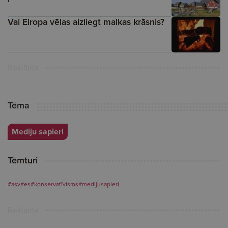
Vai Eiropa vēlas aizliegt malkas krāsnis?
Reklāma
Tēma
Mediju sapieri
Tēmturi
#asv
#es
#konservatīvisms
#medijusapieri
Reklāma