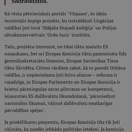
Sadraudzība.
Kā vēsta pētnieciskais portāls "VSquare", šo ideju
ierosinājis kopīgs projekts, ko izstrādājuši Ungārijas
valdībai ļoti tuvā "Māķāša Huņadi kolēģija" un Polijas
ultrakonservatīvais "Ordo Iuris" institūts.
Taču, projektu īstenojot, ne tikai tiktu mainīts ES
nosaukums, bet arī Eiropas Komisija tiktu pazemināta līdz
ģenerālsekretariāta līmenim, Eiropas Savienības Tiesa
tiktu likvidēta. Citiem vārdiem sakot, kā to paredz Orbāna
valdība, ir nepieciešama ļoti brīva alianse – reforma ir
vajadzīga, jo Eiropas Parlaments un Eiropas Komisija ir
krietni pārsniegušas savas pilnvaras un kompetenci,
iejaucoties ES dalībvalstu likumdošanā, "pārsniedzot
nacionālos likumus, vājinot dalībvalstu neatkarīgas
pārvaldības spējas".
Ja priekšlikumu pieņemtu, Eiropas Komisija tiks tik ļoti
vājināta, ka zaudēs jebkādu politisko ietekmi. Ja komisija