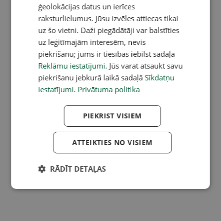
ģeolokācijas datus un ierīces
raksturlielumus. Jūsu izvēles attiecas tikai
uz šo vietni. Daži piegādātāji var balstīties
uz leģitīmajām interesēm, nevis
piekrišanu; jums ir tiesības iebilst sadaļā
Reklāmu iestatījumi
. Jūs varat atsaukt savu
piekrišanu jebkurā laikā sadaļā
Sīkdatņu
iestatījumi
.
Privātuma politika
PIEKRIST VISIEM
ATTEIKTIES NO VISIEM
RĀDĪT DETAĻAS