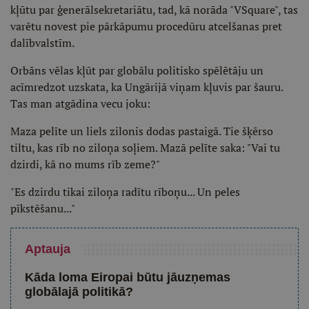
kļūtu par ģenerālsekretariātu, tad, kā norāda "VSquare", tas
varētu novest pie pārkāpumu procedūru atcelšanas pret
dalībvalstīm.
Orbāns vēlas kļūt par globālu politisko spēlētāju un
acīmredzot uzskata, ka Ungārijā viņam kļuvis par šauru.
Tas man atgādina vecu joku:
Maza pelīte un liels zilonis dodas pastaigā. Tie šķērso
tiltu, kas rīb no ziloņa soļiem. Mazā pelīte saka: "Vai tu
dzirdi, kā no mums rīb zeme?"
"Es dzirdu tikai ziloņa radītu rīboņu... Un peles
pīkstēšanu..."
Aptauja
Kāda loma Eiropai būtu jāuzņemas
globālajā politikā?