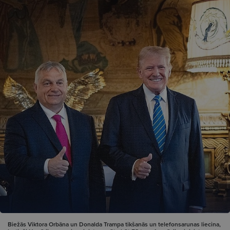
Biežās Viktora Orbāna un Donalda Trampa tikšanās un telefonsarunas liecina,