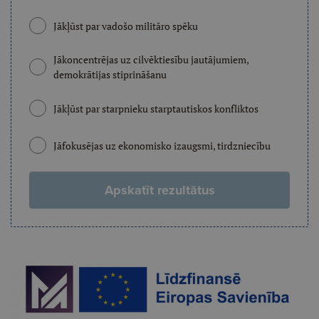
Jākļūst par vadošo militāro spēku
Jākoncentrējas uz cilvēktiesību jautājumiem,
demokrātijas stiprināšanu
Jākļūst par starpnieku starptautiskos konfliktos
Jāfokusējas uz ekonomisko izaugsmi, tirdzniecību
Apskatīt rezultātus