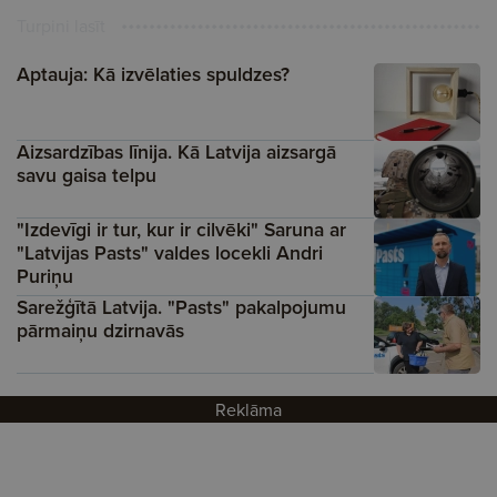
Turpini lasīt
Aptauja: Kā izvēlaties spuldzes?
Aizsardzības līnija. Kā Latvija aizsargā
savu gaisa telpu
"Izdevīgi ir tur, kur ir cilvēki" Saruna ar
"Latvijas Pasts" valdes locekli Andri
Puriņu
Sarežģītā Latvija. "Pasts" pakalpojumu
pārmaiņu dzirnavās
Reklāma