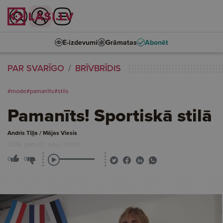
E-izdevumi
Grāmatas
Abonēt
PAR SVARĪGO
BRĪVBRĪDIS
#mode
#pamanīts
#stils
Pamanīts! Sportiskā stilā
Andris Tiļļa / Mājas Viesis
2026. gada 07. jūnijs, 00:00
0
0