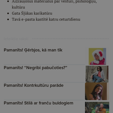
Aizraujošus materiālus par vēsturi, psiholoģiju,
kultūru
Gata Šļūkas karikatūru
Tavā e-pasta kastītē katru ceturtdienu
Ieteiktie raksti
Pamanīts! Ģērbjos, kā man tīk
Pamanīts! “Negribi pabučoties?”
Pamanīts! Kontrkultūru parāde
Pamanīts! Stilā ar franču buldogiem