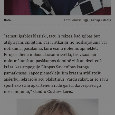
Rota.
Foto:
Andris Tiļļa
/ Latvijas Mediji
“Ierasti ģērbjos klasiski, taču ir reizes, kad gribas būt
atšķirīgam, spilgtam. Tas ir atkarīgs no noskaņojuma vai
notikuma, pasākuma, kuru esmu nolēmis apmeklēt.
Eiropas diena ir daudzkrāsaini svētki, tās vizuālajā
noformējumā un pasākumos dominē zilā un dzeltenā
krāsa, kas atspoguļo Eiropas Savienības karoga
pamatkrāsas. Tāpēc piemeklēju šīm krāsām atbilstošu
apģērbu, iekrāsoju acu plakstiņus. Vārdu sakot, ar šo savu
sportisko stilu apkārtējiem radu gaišu, dzīvespriecīgu
noskaņojumu,” skaidro Gustavs Lācis.