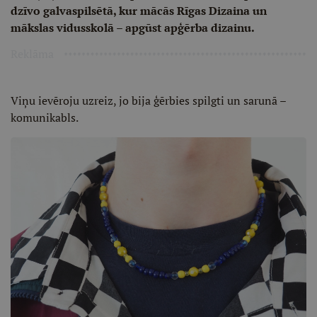
dzīvo galvaspilsētā, kur mācās Rīgas Dizaina un
mākslas vidusskolā – apgūst apģērba dizainu.
Reklāma
Viņu ievēroju uzreiz, jo bija ģērbies spilgti un sarunā –
komunikabls.