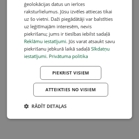
ģeolokācijas datus un ierīces
raksturlielumus. Jūsu izvēles attiecas tikai
uz šo vietni. Daži piegādātāji var balstīties
uz leģitīmajām interesēm, nevis
piekrišanu; jums ir tiesības iebilst sadaļā
Reklāmu iestatījumi
. Jūs varat atsaukt savu
piekrišanu jebkurā laikā sadaļā
Sīkdatņu
iestatījumi
.
Privātuma politika
PIEKRIST VISIEM
ATTEIKTIES NO VISIEM
RĀDĪT DETAĻAS