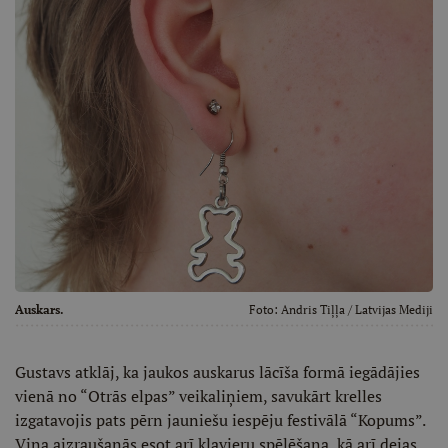
Auskars.
Foto:
Andris Tiļļa
/ Latvijas Mediji
Gustavs atklāj, ka jaukos auskarus lācīša formā iegādājies
vienā no “Otrās elpas” veikaliņiem, savukārt krelles
izgatavojis pats pērn jauniešu iespēju festivālā “Kopums”.
Viņa aizraušanās esot arī klavieru spēlēšana, kā arī dejas