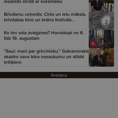
iesaistās strīdā ar svešinieku
Brīvdienu ceļvedis: Cirks un ielu māksla,
brīvdabas kino un teātra festivāls…
Ko tev sola zvaigznes? Horoskopi no 6.
līdz 19. augustam
A
"Sauc mani par grēcinieku." Galvanovskis
skaidro sava bāra nosaukumu un atbild
kritiķiem
Reklāma