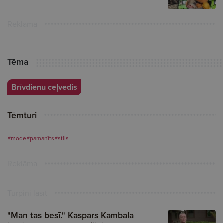
Reklāma
Tēma
Brīvdienu ceļvedis
Tēmturi
#mode
#pamanīts
#stils
Reklāma
Turpini lasīt
"Man tas besī." Kaspars Kambala