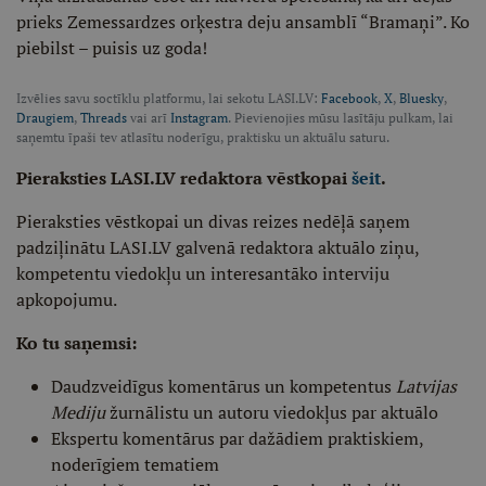
prieks Zemessardzes orķestra deju ansamblī “Bramaņi”. Ko
piebilst – puisis uz goda!
Izvēlies savu soctīklu platformu, lai sekotu LASI.LV:
Facebook
,
X
,
Bluesky
,
Draugiem
,
Threads
vai arī
Instagram
. Pievienojies mūsu lasītāju pulkam, lai
saņemtu īpaši tev atlasītu noderīgu, praktisku un aktuālu saturu.
Pieraksties LASI.LV redaktora vēstkopai
šeit
.
Pieraksties vēstkopai un divas reizes nedēļā saņem
padziļinātu LASI.LV galvenā redaktora aktuālo ziņu,
kompetentu viedokļu un interesantāko interviju
apkopojumu.
Ko tu saņemsi:
Daudzveidīgus komentārus un kompetentus
Latvijas
Mediju
žurnālistu un autoru viedokļus par aktuālo
Ekspertu komentārus par dažādiem praktiskiem,
noderīgiem tematiem