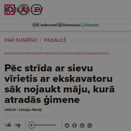
E-izdevumi
Grāmatas
Abonēt
PAR SVARĪGO
PASAULĒ
#alkohols
#asv
#mājokļi
#mājoklis
#noziedznieki
#policija
#vardarbība
Pēc strīda ar sievu
vīrietis ar ekskavatoru
sāk nojaukt māju, kurā
atradās ģimene
LASI.LV / Latvijas Mediji
2026. gada 07. jūnijs, 01:00
0
0