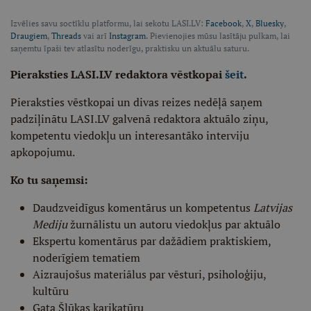
Izvēlies savu soctīklu platformu, lai sekotu LASI.LV:
Facebook
,
X
,
Bluesky
,
Draugiem
,
Threads
vai arī
Instagram
. Pievienojies mūsu lasītāju pulkam, lai
saņemtu īpaši tev atlasītu noderīgu, praktisku un aktuālu saturu.
Pieraksties LASI.LV redaktora vēstkopai
šeit
.
Pieraksties vēstkopai un divas reizes nedēļā saņem
padziļinātu LASI.LV galvenā redaktora aktuālo ziņu,
kompetentu viedokļu un interesantāko interviju
apkopojumu.
Ko tu saņemsi:
Daudzveidīgus komentārus un kompetentus
Latvijas
Mediju
žurnālistu un autoru viedokļus par aktuālo
Ekspertu komentārus par dažādiem praktiskiem,
noderīgiem tematiem
Aizraujošus materiālus par vēsturi, psiholoģiju,
kultūru
Gata Šļūkas karikatūru