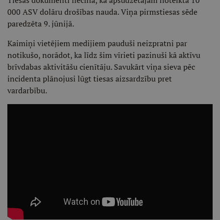
Tiesas dokumenti liecina, ka apsūdzētajam noteikta 10
000 ASV dolāru drošības nauda. Viņa pirmstiesas sēde
paredzēta 9. jūnijā.
Kaimiņi vietējiem medijiem pauduši neizpratni par
notikušo, norādot, ka līdz šim vīrieti pazinuši kā aktīvu
brīvdabas aktivitāšu cienītāju. Savukārt viņa sieva pēc
incidenta plānojusi lūgt tiesas aizsardzību pret
vardarbību.