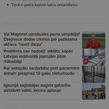
Tavā e-pasta kastītē katru ceturtdienu
Ieteiktie raksti
Vai Magonei uzradusies jauna simpātija?
Dzejniece dodas ciemos pie pazīstama
aktiera "ravēt dārzu"
Problēma nav nodokļi: atklāts, kāpēc
Latvijas iedzīvotāji joprojām jūtas
nabadzīgi
A
Par seksuālu vardarbību pret pacientēm
ārstam piespriež 13 gadu cietumsodu
Igaunijā saglabājas augsta gatavība
aizstāvēt valsti, liecina aptauja
Reklāma