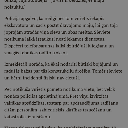
teiktā, viņš atbildējis: "Ja viss ir beidzies, es māju
nojaukšu."
Policija apgalvo, ka neilgi pēc tam vīrietis iekāpis
ekskavatorā un sācis postīt dzīvojamo māju, lai gan tajā
joprojām atradās viņa sieva un abas meitas. Sieviete
notikuma laikā izsaukusi neatliekamos dienestus.
Dispečeri telefonsarunas laikā dzirdējuši kliegšanu un
smagās tehnikas radīto troksni.
Izmeklētāji norāda, ka ēkai nodarīti būtiski bojājumi un
radušās bažas par tās konstrukciju drošību. Tomēr sieviete
un bērni incidentā fiziski nav cietuši.
Pēc notikušā vīrietis pameta notikuma vietu, bet vēlāk
nonāca policijas apcietinājumā. Pret viņu izvirzītas
vairākas apsūdzības, tostarp par apdraudējuma radīšanu
citām personām, sabiedriskās kārtības traucēšanu un
katastrofas izraisīšanu.