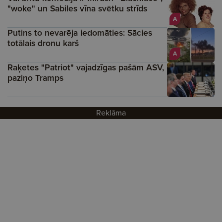
"woke" un Sabiles vīna svētku strīds
A
Putins to nevarēja iedomāties: Sācies
totālais dronu karš
A
Raķetes "Patriot" vajadzīgas pašām ASV,
paziņo Tramps
Reklāma