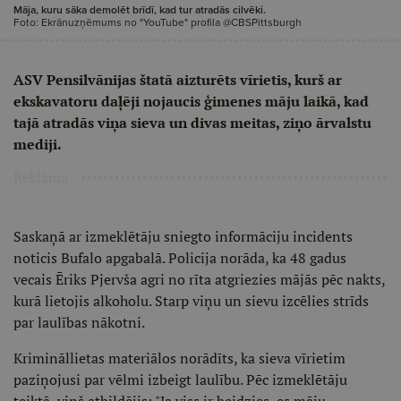
Māja, kuru sāka demolēt brīdī, kad tur atradās cilvēki.
Foto: Ekrānuzņēmums no "YouTube" profila @CBSPittsburgh
ASV Pensilvānijas štatā aizturēts vīrietis, kurš ar
ekskavatoru daļēji nojaucis ģimenes māju laikā, kad
tajā atradās viņa sieva un divas meitas, ziņo ārvalstu
mediji.
Reklāma
Saskaņā ar izmeklētāju sniegto informāciju incidents
noticis Bufalo apgabalā. Policija norāda, ka 48 gadus
vecais Ēriks Pjervša agri no rīta atgriezies mājās pēc nakts,
kurā lietojis alkoholu. Starp viņu un sievu izcēlies strīds
par laulības nākotni.
Krimināllietas materiālos norādīts, ka sieva vīrietim
paziņojusi par vēlmi izbeigt laulību. Pēc izmeklētāju