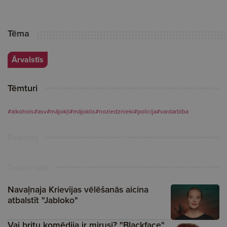
Tēma
Ārvalstīs
Tēmturi
#alkohols
#asv
#mājokļi
#mājoklis
#noziedznieki
#policija
#vardarbība
Reklāma
Turpini lasīt
Navaļnaja Krievijas vēlēšanās aicina
atbalstīt "Jabloko"
Vai britu komēdija ir mirusi? "Blackface",