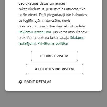
ģeolokācijas datus un ierīces
raksturlielumus. Jūsu izvēles attiecas tikai
uz šo vietni. Daži piegādātāji var balstīties
uz leģitīmajām interesēm, nevis
piekrišanu; jums ir tiesības iebilst sadaļā
Reklāmu iestatījumi
. Jūs varat atsaukt savu
piekrišanu jebkurā laikā sadaļā
Sīkdatņu
iestatījumi
.
Privātuma politika
PIEKRIST VISIEM
ATTEIKTIES NO VISIEM
RĀDĪT DETAĻAS