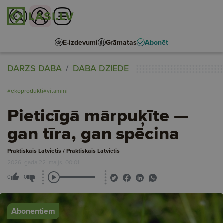
E-izdevumi
Grāmatas
Abonēt
DĀRZS DABA
DABA DZIEDĒ
#ekoprodukti
#vitamīni
Pieticīgā mārpuķīte —
gan tīra, gan spēcina
Praktiskais Latvietis / Praktiskais Latvietis
2026. gada 22. maijs, 00:01
0
0
Abonentiem