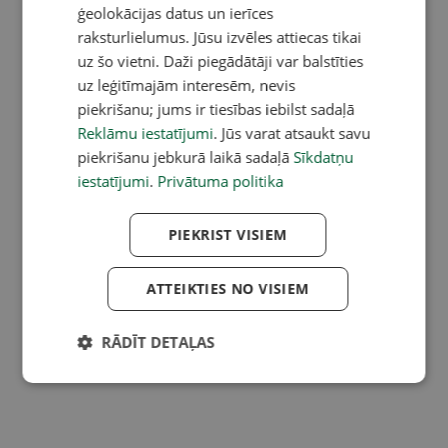
ģeolokācijas datus un ierīces
raksturlielumus. Jūsu izvēles attiecas tikai
uz šo vietni. Daži piegādātāji var balstīties
uz leģitīmajām interesēm, nevis
piekrišanu; jums ir tiesības iebilst sadaļā
Reklāmu iestatījumi
. Jūs varat atsaukt savu
piekrišanu jebkurā laikā sadaļā
Sīkdatņu
iestatījumi
.
Privātuma politika
PIEKRIST VISIEM
ATTEIKTIES NO VISIEM
RĀDĪT DETAĻAS