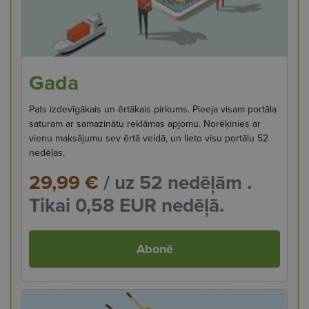
Gada
Pats izdevīgākais un ērtākais pirkums. Pieeja visam portāla
saturam ar samazinātu reklāmas apjomu. Norēķinies ar
vienu maksājumu sev ērtā veidā, un lieto visu portālu 52
nedēļas.
29,99 €
/ uz 52 nedēļām .
Tikai 0,58 EUR nedēļā.
Abonē