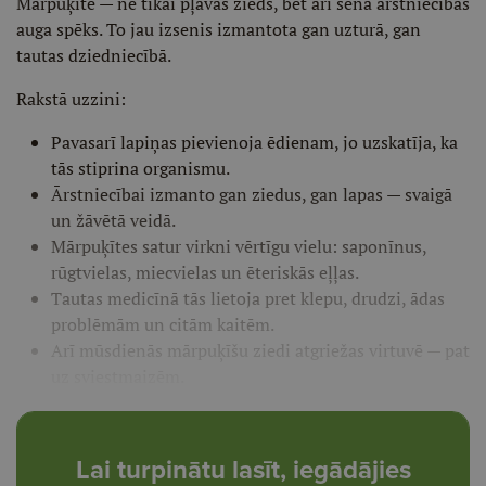
Mārpuķīte — ne tikai pļavas zieds, bet arī sena ārstniecības
auga spēks. To jau izsenis izmantota gan uzturā, gan
tautas dziedniecībā.
Rakstā uzzini:
Pavasarī lapiņas pievienoja ēdienam, jo uzskatīja, ka
tās stiprina organismu.
Ārstniecībai izmanto gan ziedus, gan lapas — svaigā
un žāvētā veidā.
Mārpuķītes satur virkni vērtīgu vielu: saponīnus,
rūgtvielas, miecvielas un ēteriskās eļļas.
Tautas medicīnā tās lietoja pret klepu, drudzi, ādas
problēmām un citām kaitēm.
Arī mūsdienās mārpuķīšu ziedi atgriežas virtuvē — pat
uz sviestmaizēm.
Lai turpinātu lasīt, iegādājies