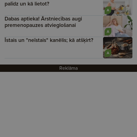
palīdz un kā lietot?
A
Dabas aptieka! Ārstniecības augi
premenopauzes atvieglošanai
A
Īstais un "neīstais" kanēlis; kā atšķirt?
A
Reklāma