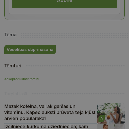
Abonē
Tēma
Veselības stiprināšana
Tēmturi
#ekoprodukti
#vitamīni
Turpini lasīt
Mazāk kofeīna, vairāk garšas un
vitamīnu. Kāpēc auksti brūvēta tēja kļūst
arvien populārāka?
A
Izcilniece kurkuma dziedniecībā; kam