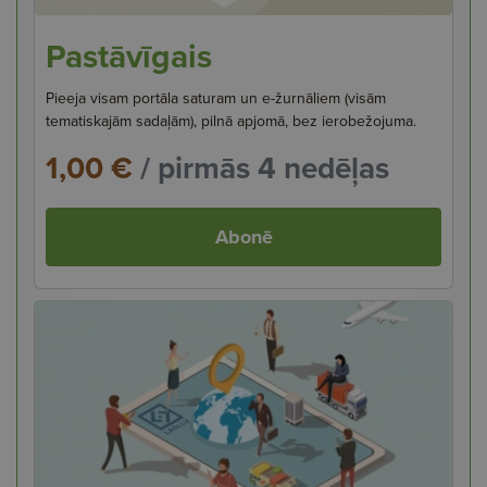
Pastāvīgais
Pieeja visam portāla saturam un e-žurnāliem (visām
tematiskajām sadaļām), pilnā apjomā, bez ierobežojuma.
1,00 €
/ pirmās 4 nedēļas
Abonē