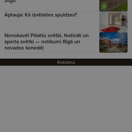
žogu
A
Aptauja: Kā izvēlaties spuldzes?
Nenokavē! Pilsētu svētki, festivāli un
sporta svētki — notikumi Rīgā un
novados šonedēļ
Reklāma