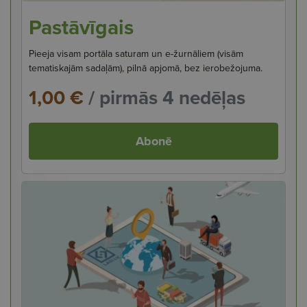
Pastāvīgais
Pieeja visam portāla saturam un e-žurnāliem (visām
tematiskajām sadaļām), pilnā apjomā, bez ierobežojuma.
1,00 €
/ pirmās 4 nedēļas
Abonē