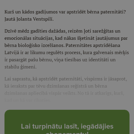
Kurš un kādos gadījumos var apstrīdēt bērna paternitāti?
Jautā Jolanta Ventspilī.
Dzīvē mēdz gadīties dažādas, reizēm ļoti sarežģītas un
emocionālas situācijas, kad nākas šķetināt jautājumus par
bērna bioloģisko izcelšanos. Paternitātes apstrīdēšana
Latvijā ir ar likumu regulēts process, kura galvenais mērķis
ir pasargāt pašu bērnu, viņa tiesības uz identitāti un
stabilu ģimeni.
Lai saprastu, kā apstrīdēt paternitāti, vispirms ir jāsaprot,
kā ieraksts par tēvu dzimšanas reģistrā un bērna
dzimšanas apliecībā vispār veikts. No tā ir atkarīgs, kurš,
kad un kā var rīkoties.
Lai turpinātu lasīt, iegādājies