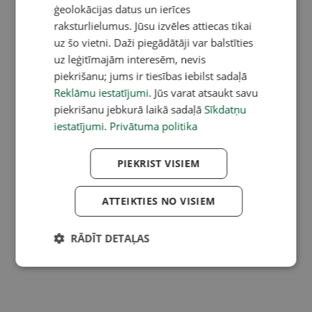
ģeolokācijas datus un ierīces
raksturlielumus. Jūsu izvēles attiecas tikai
uz šo vietni. Daži piegādātāji var balstīties
uz leģitīmajām interesēm, nevis
piekrišanu; jums ir tiesības iebilst sadaļā
Reklāmu iestatījumi
. Jūs varat atsaukt savu
piekrišanu jebkurā laikā sadaļā
Sīkdatņu
iestatījumi
.
Privātuma politika
PIEKRIST VISIEM
ATTEIKTIES NO VISIEM
RĀDĪT DETAĻAS