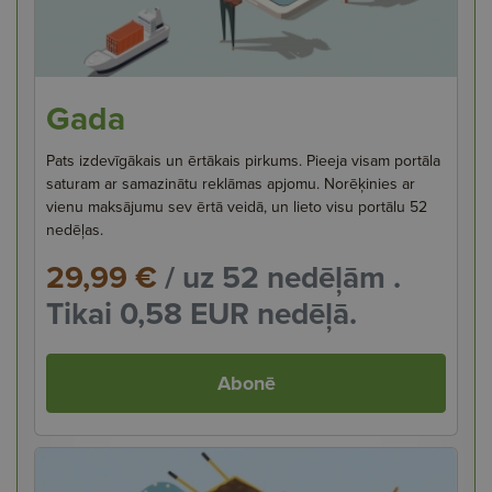
Gada
Pats izdevīgākais un ērtākais pirkums. Pieeja visam portāla
saturam ar samazinātu reklāmas apjomu. Norēķinies ar
vienu maksājumu sev ērtā veidā, un lieto visu portālu 52
nedēļas.
29,99 €
/ uz 52 nedēļām .
Tikai 0,58 EUR nedēļā.
Abonē