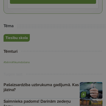
Tēma
Tiesību skola
Tēmturi
#bērni
#likumdošana
Turpini lasīt
Pašaizsardzība uzbrukuma gadījumā. Kas
jāzina?
A
Saimnieka padoms! Darinām zedeņu