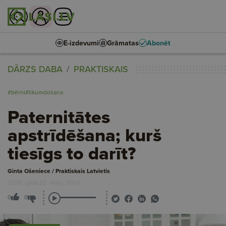
E-izdevumi
Grāmatas
Abonēt
DĀRZS DABA
PRAKTISKAIS
#bērni
#likumdošana
Paternitātes
apstrīdēšana; kurš
tiesīgs to darīt?
Ginta Ošeniece / Praktiskais Latvietis
2026. gada 22. maijs, 00:01
0
0