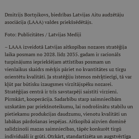
Dmitrijs Bortņikovs, biedrības Latvijas Aitu audzētāju
asociācija (LAAA) valdes priekšsēdētājs.
Foto: Publicitātes / Latvijas Mediji
– LAAA izveidotā Latvijas aitkopības nozares stratēģija
laika posmam no 2028. līdz 2035. gadam ir racionāls
turpinājums iepriekšējam attīstības posmam un
vienlaikus skaidrs mērķis pāriet no kvantitātes uz tirgu
orientētu kvalitāti. Ja stratēģiju īstenos mērķtiecīgi, tā var
kļūt par būtisku izaugsmes virzītājspēku nozarei.
Stratēģijas centrā ir trīs savstarpēji saistīti virzieni.
Pirmkārt, kooperācija. Sadarbību starp saimniecībām
uzskatām par priekšnoteikumu, lai nodrošinātu stabilu un
pietiekamu produkcijas daudzumu, vienotu kvalitāti un
labākas pārdošanas iespējas. Aitkopībā aizvien dominē
salīdzinoši mazas saimniecības, tāpēc konkurēt tirgū
individuāli ir grūti. Otrkārt, standartizēta un augstvērtīga