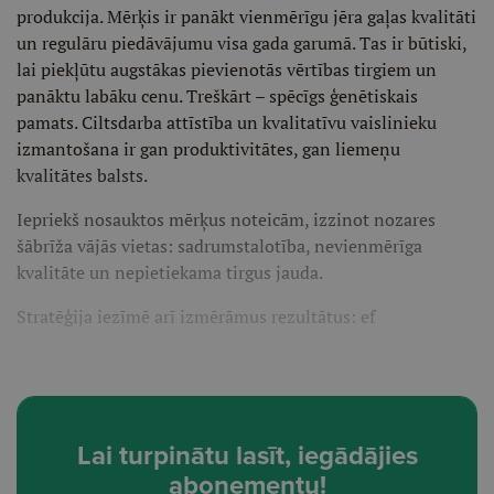
produkcija. Mērķis ir panākt vienmērīgu jēra gaļas kvalitāti
un regulāru piedāvājumu visa gada garumā. Tas ir būtiski,
lai piekļūtu augstākas pievienotās vērtības tirgiem un
panāktu labāku cenu. Treškārt – spēcīgs ģenētiskais
pamats. Ciltsdarba attīstība un kvalitatīvu vaislinieku
izmantošana ir gan produktivitātes, gan liemeņu
kvalitātes balsts.
Iepriekš nosauktos mērķus noteicām, izzinot nozares
šābrīža vājās vietas: sadrumstalotība, nevienmērīga
kvalitāte un nepietiekama tirgus jauda.
Stratēģija iezīmē arī izmērāmus rezultātus: ef
Lai turpinātu lasīt, iegādājies
abonementu!