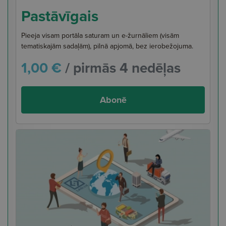
Pastāvīgais
Pieeja visam portāla saturam un e-žurnāliem (visām
tematiskajām sadaļām), pilnā apjomā, bez ierobežojuma.
1,00 €
/ pirmās 4 nedēļas
Abonē