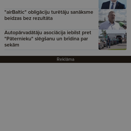
"airBaltic" obligāciju turētāju sanāksme
beidzas bez rezultāta
Autopārvadātāju asociācija iebilst pret
"Pāternieku" slēgšanu un brīdina par
sekām
Reklāma