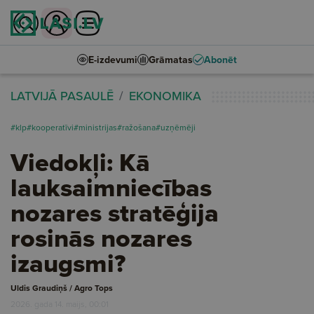
E-izdevumi
Grāmatas
Abonēt
LATVIJĀ PASAULĒ
EKONOMIKA
#klp
#kooperatīvi
#ministrijas
#ražošana
#uzņēmēji
Viedokļi: Kā
lauksaimniecības
nozares stratēģija
rosinās nozares
izaugsmi?
Uldis Graudiņš / Agro Tops
2026. gada 14. maijs, 00:01