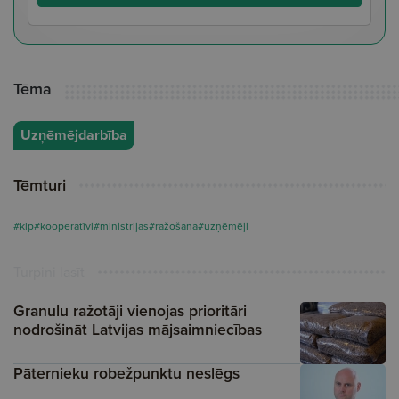
Tēma
Uzņēmējdarbība
Tēmturi
#klp
#kooperatīvi
#ministrijas
#ražošana
#uzņēmēji
Turpini lasīt
Granulu ražotāji vienojas prioritāri
nodrošināt Latvijas mājsaimniecības
Pāternieku robežpunktu neslēgs