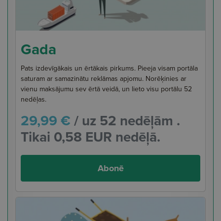
Gada
Pats izdevīgākais un ērtākais pirkums. Pieeja visam portāla
saturam ar samazinātu reklāmas apjomu. Norēķinies ar
vienu maksājumu sev ērtā veidā, un lieto visu portālu 52
nedēļas.
29,99 €
/ uz 52 nedēļām .
Tikai 0,58 EUR nedēļā.
Abonē