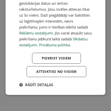
ģeolokācijas datus un ierīces
raksturlielumus. Jūsu izvēles attiecas tikai
uz šo vietni. Daži piegādātāji var balstīties
uz leģitīmajām interesēm, nevis
piekrišanu; jums ir tiesības iebilst sadaļā
Reklāmu iestatījumi
. Jūs varat atsaukt savu
piekrišanu jebkurā laikā sadaļā
Sīkdatņu
iestatījumi
.
Privātuma politika
PIEKRIST VISIEM
ATTEIKTIES NO VISIEM
RĀDĪT DETAĻAS