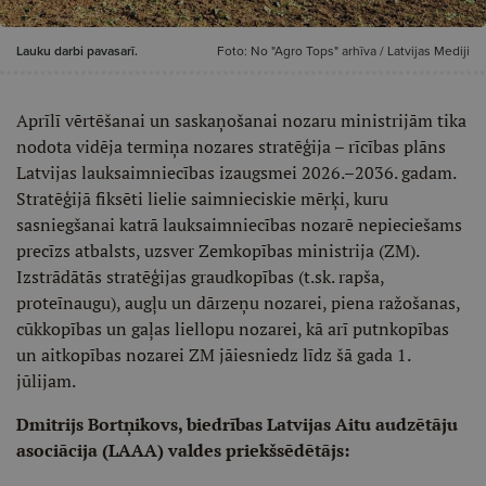
Lauku darbi pavasarī.
Foto: No "Agro Tops" arhīva / Latvijas Mediji
Aprīlī vērtēšanai un saskaņošanai nozaru ministrijām tika
nodota vidēja termiņa nozares stratēģija – rīcības plāns
Latvijas lauksaimniecības izaugsmei 2026.–2036. gadam.
Stratēģijā fiksēti lielie saimnieciskie mērķi, kuru
sasniegšanai katrā lauksaimniecības nozarē nepieciešams
precīzs atbalsts, uzsver Zemkopības ministrija (ZM).
Izstrādātās stratēģijas graudkopības (t.sk. rapša,
proteīnaugu), augļu un dārzeņu nozarei, piena ražošanas,
cūkkopības un gaļas liellopu nozarei, kā arī putnkopības
un aitkopības nozarei ZM jāiesniedz līdz šā gada 1.
jūlijam.
Dmitrijs Bortņikovs, biedrības Latvijas Aitu audzētāju
asociācija (LAAA) valdes priekšsēdētājs: