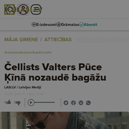
E-izdevumi
Grāmatas
Abonēt
MĀJA ĢIMENE
ATTIECĪBAS
#ceļošana
#slavenības
#šovi
#tv
Čellists Valters Pūce
Ķīnā nozaudē bagāžu
LASI.LV / Latvijas Mediji
2026. gada 11. maijs, 12:45
0
0