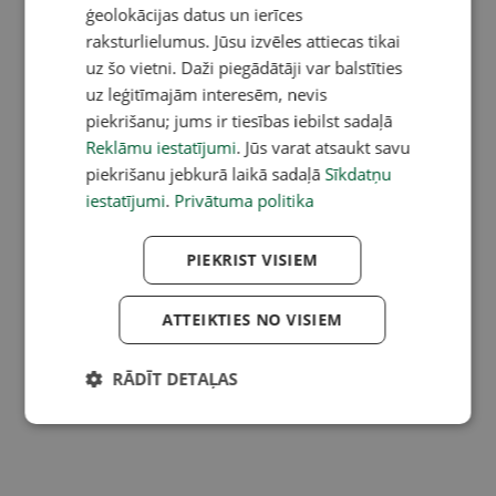
ģeolokācijas datus un ierīces
raksturlielumus. Jūsu izvēles attiecas tikai
uz šo vietni. Daži piegādātāji var balstīties
uz leģitīmajām interesēm, nevis
piekrišanu; jums ir tiesības iebilst sadaļā
Reklāmu iestatījumi
. Jūs varat atsaukt savu
piekrišanu jebkurā laikā sadaļā
Sīkdatņu
iestatījumi
.
Privātuma politika
PIEKRIST VISIEM
ATTEIKTIES NO VISIEM
RĀDĪT DETAĻAS