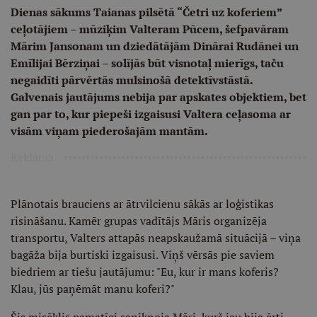
Dienas sākums Taianas pilsētā “Četri uz koferiem”
ceļotājiem – mūziķim Valteram Pūcem, šefpavāram
Mārim Jansonam un dziedātājām Dinārai Rudānei un
Emīlijai Bērziņai – solījās būt visnotaļ mierīgs, taču
negaidīti pārvērtās mulsinošā detektīvstāstā.
Galvenais jautājums nebija par apskates objektiem, bet
gan par to, kur piepeši izgaisusi Valtera ceļasoma ar
visām viņam piederošajām mantām.
Reklāma
Plānotais brauciens ar ātrvilcienu sākās ar loģistikas
risināšanu. Kamēr grupas vadītājs Māris organizēja
transportu, Valters attapās neapskaužamā situācijā – viņa
bagāža bija burtiski izgaisusi. Viņš vērsās pie saviem
biedriem ar tiešu jautājumu: "Eu, kur ir mans koferis?
Klau, jūs paņēmāt manu koferi?"