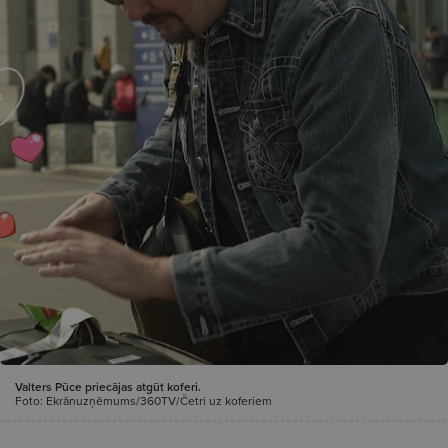
Valters Pūce priecājas atgūt koferi.
Foto: Ekrānuzņēmums/360TV/Četri uz koferiem