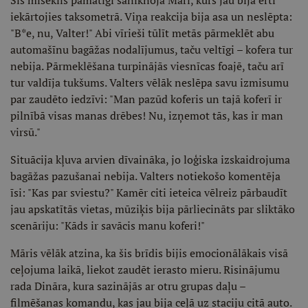
Šis misēklis pamatīgi saniknoja Māri, kurš jau bija ērti
iekārtojies taksometrā. Viņa reakcija bija asa un neslēpta:
"B*e, nu, Valter!" Abi vīrieši tūlīt metās pārmeklēt abu
automašīnu bagāžas nodalījumus, taču veltīgi – kofera tur
nebija. Pārmeklēšana turpinājās viesnīcas foajē, taču arī
tur valdīja tukšums. Valters vēlāk neslēpa savu izmisumu
par zaudēto iedzīvi: "Man pazūd koferis un tajā koferī ir
pilnībā visas manas drēbes! Nu, izņemot tās, kas ir man
virsū."
Situācija kļuva arvien dīvaināka, jo loģiska izskaidrojuma
bagāžas pazušanai nebija. Valters notiekošo komentēja
īsi: "Kas par sviestu?" Kamēr citi ieteica vēlreiz pārbaudīt
jau apskatītās vietas, mūziķis bija pārliecināts par sliktāko
scenāriju: "Kāds ir savācis manu koferi!"
Māris vēlāk atzina, ka šis brīdis bijis emocionālākais visā
ceļojuma laikā, liekot zaudēt ierasto mieru. Risinājumu
rada Dināra, kura sazinājās ar otru grupas daļu –
filmēšanas komandu, kas jau bija ceļā uz staciju citā auto.