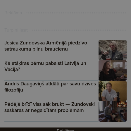
Reklāma
Turpini lasīt
Jesica Zundovska Armēnijā piedzīvo
satraukuma pilnu braucienu
Kā atšķiras bērnu pabalsti Latvijā un
Vācijā?
Andris Daugaviņš atklāti par savu dzīves
filozofiju
Pēdējā brīdī viss sāk brukt — Zundovski
saskaras ar negaidītām problēmām
Reklāma