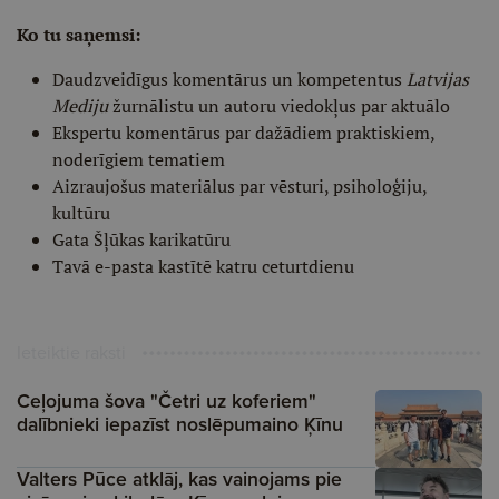
Ko tu saņemsi:
Daudzveidīgus komentārus un kompetentus
Latvijas
Mediju
žurnālistu un autoru viedokļus par aktuālo
Ekspertu komentārus par dažādiem praktiskiem,
noderīgiem tematiem
Aizraujošus materiālus par vēsturi, psiholoģiju,
kultūru
Gata Šļūkas karikatūru
Tavā e-pasta kastītē katru ceturtdienu
Ieteiktie raksti
Ceļojuma šova "Četri uz koferiem"
dalībnieki iepazīst noslēpumaino Ķīnu
Valters Pūce atklāj, kas vainojams pie