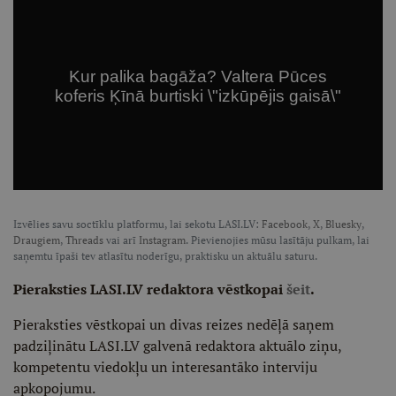
Izvēlies savu soctīklu platformu, lai sekotu LASI.LV:
Facebook
,
X
,
Bluesky
,
Draugiem
,
Threads
vai arī
Instagram
. Pievienojies mūsu lasītāju pulkam, lai
saņemtu īpaši tev atlasītu noderīgu, praktisku un aktuālu saturu.
Pieraksties LASI.LV redaktora vēstkopai
šeit
.
Pieraksties vēstkopai un divas reizes nedēļā saņem
padziļinātu LASI.LV galvenā redaktora aktuālo ziņu,
kompetentu viedokļu un interesantāko interviju
apkopojumu.