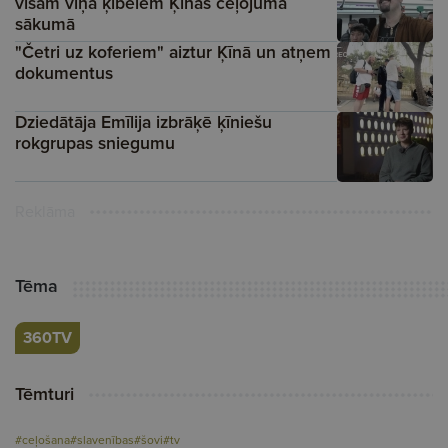
visām viņa ķibelēm Ķīnas ceļojuma
sākumā
"Četri uz koferiem" aiztur Ķīnā un atņem
dokumentus
Dziedātāja Emīlija izbrāķē ķīniešu
rokgrupas sniegumu
Reklāma
Tēma
360TV
Tēmturi
#ceļošana
#slavenības
#šovi
#tv