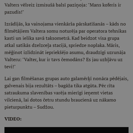
Valters vēlreiz izmisušā balsī paziņoja: "Mans koferis ir
pazudis!"
Izrādījās, ka vainojama vienkārša pārskatīšanās – kāds no
filmētājiem Valtera somu noturēja par operatora tehnikas
kasti un ielika savā taksometrā. Kad beidzot visa grupa
atkal satikās dzelzceļa stacijā, spriedze noplaka. Māris,
mēģinot izlīdzināt iepriekšējo asumu, draudzīgi uzrunāja
Valteru: "Valter, kur ir tavs čemodāns? Es jau uzbļāvu uz
tevi!"
Lai gan filmēšanas grupas auto galamērķī nonāca pēdējais,
galvenais bija rezultāts – bagāža tika atgūta. Pēc rīta
satraukuma slavenības varēja mierīgi ieņemt vietas
vilcienā, lai dotos četru stundu braucienā uz nākamo
pieturpunktu – Sudžou.
VIDEO: