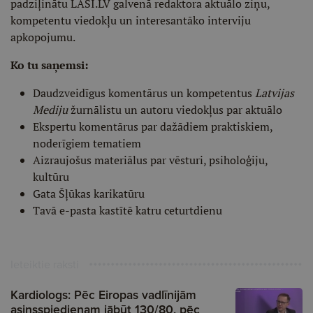
padziļinātu LASI.LV galvenā redaktora aktuālo ziņu,
kompetentu viedokļu un interesantāko interviju
apkopojumu.
Ko tu saņemsi:
Daudzveidīgus komentārus un kompetentus
Latvijas
Mediju
žurnālistu un autoru viedokļus par aktuālo
Ekspertu komentārus par dažādiem praktiskiem,
noderīgiem tematiem
Aizraujošus materiālus par vēsturi, psiholoģiju,
kultūru
Gata Šļūkas karikatūru
Tavā e-pasta kastītē katru ceturtdienu
Ieteiktie raksti
Kardiologs: Pēc Eiropas vadlīnijām
asinsspiedienam jābūt 130/80, pēc