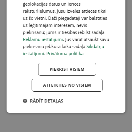
ģeolokācijas datus un ierīces
raksturlielumus. Jūsu izvēles attiecas tikai
uz šo vietni. Daži piegādātāji var balstīties
uz leģitīmajām interesēm, nevis
piekrišanu; jums ir tiesības iebilst sadaļā
Reklāmu iestatījumi
. Jūs varat atsaukt savu
piekrišanu jebkurā laikā sadaļā
Sīkdatņu
iestatījumi
.
Privātuma politika
PIEKRIST VISIEM
ATTEIKTIES NO VISIEM
RĀDĪT DETAĻAS