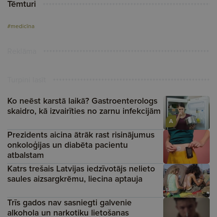
Tēmturi
#medicīna
Reklāma
Turpini lasīt
Ko neēst karstā laikā? Gastroenterologs
skaidro, kā izvairīties no zarnu infekcijām
A
Prezidents aicina ātrāk rast risinājumus
onkoloģijas un diabēta pacientu
atbalstam
Katrs trešais Latvijas iedzīvotājs nelieto
saules aizsargkrēmu, liecina aptauja
Trīs gados nav sasniegti galvenie
alkohola un narkotiku lietošanas