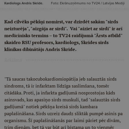
Kardiologs Andris Skride.
Foto: Ekrānuzņēmums no TV24 / Latvijas Mediji
Kad cilvēks pēkšņi nomirst, var dzirdēt sakām "sirds
neizturēja", "aizgāja ar sirdi". Vai "aiziet ar sirdi" ir arī
medicīnisks termins – to TV24 raidījumā "Ārsts atbild"
skaidro RSU profesors, kardiologs, Skrides sirds
klīnikas dibinātājs Andris Skride.
Reklāma
"Tā saucas takocubokardiomiopātija jeb salauztās sirds
sindroms, tā ir infarktam līdzīga saslimšana, tomēr
citādāka. Proti, ja infarkta gadījumā nosprostojas kāds
asinsvads, kas apasiņo sirds muskuli, tad "salauztās sirds
gadījumā" notiek pēkšņa kreisā sirds kambara
paplašināšana. Sirds uzreiz daudz sliktāk pumpē asinis pa
organismu. Šī paplašināšanās par laimi pāriet pēc divām,
trim dienām, bet tā var būt arī bīstama un to vienmēr