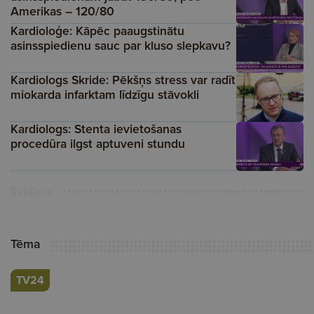
Amerikas – 120/80
Kardioloģe: Kāpēc paaugstinātu
asinsspiedienu sauc par kluso slepkavu?
Kardiologs Skride: Pēkšņs stress var radīt
miokarda infarktam līdzīgu stāvokli
Kardiologs: Stenta ievietošanas
procedūra ilgst aptuveni stundu
Reklāma
Tēma
TV24