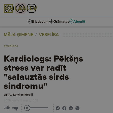
E-izdevumi
Grāmatas
Abonēt
MĀJA ĢIMENE
VESELĪBA
#medicīna
Kardiologs: Pēkšņs
stress var radīt
"salauztās sirds
sindromu"
LETA / Latvijas Mediji
2026. gada 11. maijs, 10:37
0
0