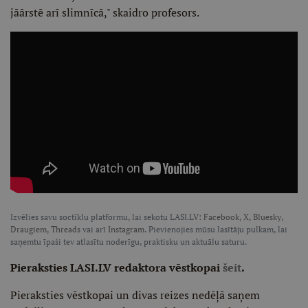
jāārstē arī slimnīcā," skaidro profesors.
Izvēlies savu soctīklu platformu, lai sekotu LASI.LV:
Facebook
,
X
,
Bluesky
,
Draugiem
,
Threads
vai arī
Instagram
. Pievienojies mūsu lasītāju pulkam, lai
saņemtu īpaši tev atlasītu noderīgu, praktisku un aktuālu saturu.
Pieraksties LASI.LV redaktora vēstkopai
šeit
.
Pieraksties vēstkopai un divas reizes nedēļā saņem