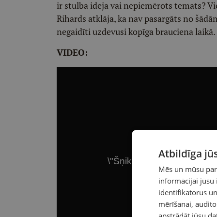
ir stulba ideja vai nepiemērots temats? Vi
Rihards atklāja, ka nav pasargāts no šādā
negaidīti uzdevusi kopīga brauciena laikā.
VIDEO:
Atbildīga j
Mēs un mūsu partn
informācijai jūsu
identifikatorus 
mērīšanai, audit
apstrādāt jūsu da