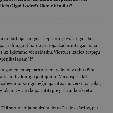
licis Olgai izvirzīt šādu ultimātu?
 nodarbojās ar gaļas cepšanu, pavasarīgais laiks
pā ar draugu Rihardu prātoja, kādas intrigas mājā
es uz šķietamo vienaldzību, Viesturs izteica trāpīgu
"apšņikāšanām"!”
iem gadiem starp partneriem vairs nav tabu tēmu.
 kura ar divdomīgu jautājumu "Vai apspriedāt
 uzdevumu. Kungi mēģināja situāciju vērst par joku,
nelokāma – viņi kopā sūtīti pie grila ar konkrētu
: “Tā saruna bija, sauksim lietas īstajos vārdos, par