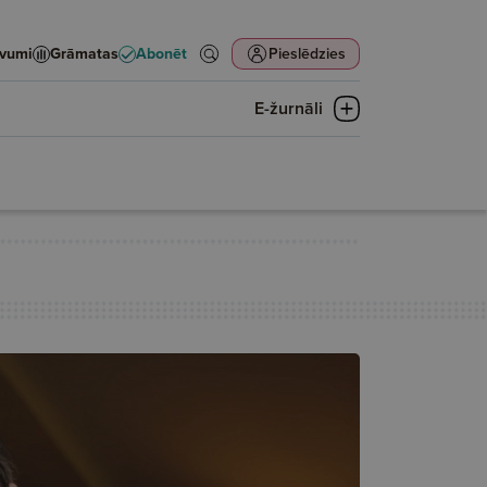
evumi
Grāmatas
Abonēt
Pieslēdzies
E-žurnāli