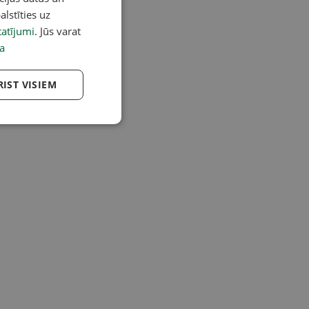
alstīties uz
atījumi
. Jūs varat
a
RIST VISIEM