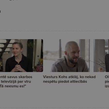
u
ntē savus skarbos
Viesturs Kohs atklāj, ko nekad
Ol
televīzijā par vīru
nespētu piedot attiecībās
pi
"Tā neesmu es!"
iz