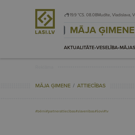
19.9 °C
S. 08.08
Mudī
MĀJA ĢIMENE
AKTUALITĀTE
•
VESELĪBA
•
MĀJAS
Reklāma
MĀJA ĢIMENE
ATTIECĪBAS
#bērni
#partnerattiecības
#slavenības
#šovi
#tv