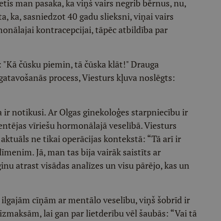
etis man pasaka, ka viņš vairs negrib bērnus, nu,
, ka, sasniedzot 40 gadu slieksni, viņai vairs
nālajai kontracepcijai, tāpēc atbildība par
 "Kā čūsku piemin, tā čūska klāt!" Drauga
sagatavošanās process, Viesturs kļuva noslēgts:
 ir notikusi. Ar Olgas ginekoloģes starpniecību ir
entējas vīriešu hormonālajā veselībā. Viesturs
tuāls ne tikai operācijas kontekstā: “Tā arī ir
īmenim. Jā, man tas bija vairāk saistīts ar
nu atrast visādas analīzes un visu pārējo, kas un
ilgajām cīņām ar mentālo veselību, viņš šobrīd ir
izmaksām, lai gan par lietderību vēl šaubās: “Vai tā