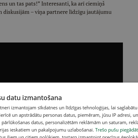
ens un tas pats!” Interesanti, ka arī ciemiņš
m diskusijām – viņa partnere līdzīgu jautājumu
ūsu datu izmantošana
eri izmantojam sīkdatnes un līdzīgas tehnoloģijas, lai saglabātu
 ierīcē un apstrādātu personas datus, piemēram, jūsu IP adresi, un
un pārlūkošanas datus, personalizētām reklāmām un saturam, rek
orijas ieskatiem un pakalpojumu uzlabošanai.
Trešo pušu piegādāt
tus šiem un citiem nolūkiem, tostarp izmantojot precīzus ģeolokā