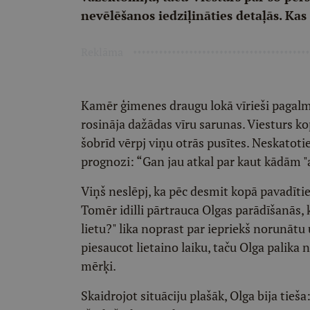
nevēlēšanos iedziļināties detaļās. Kas 
Reklāma
Kamēr ģimenes draugu lokā vīrieši pagalmā
rosināja dažādas vīru sarunas. Viesturs ko
šobrīd vērpj viņu otrās pusītes. Neskatoti
prognozi: “Gan jau atkal par kaut kādām 
Viņš neslēpj, ka pēc desmit kopā pavadīt
Tomēr idilli pārtrauca Olgas parādīšanās,
lietu?" lika noprast par iepriekš norunātu
piesaucot lietaino laiku, taču Olga palika 
mērķi.
Skaidrojot situāciju plašāk, Olga bija tieša