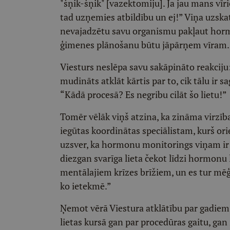
"šņik-šņik" [vazektomiju]. Ja jau mans vīri
tad uzņemies atbildību un ej!” Viņa uzskata
nevajadzētu savu organismu pakļaut hormo
ģimenes plānošanu būtu jāpārņem vīram.
Viesturs neslēpa savu sakāpināto reakciju:
mudināts atklāt kārtis par to, cik tālu ir 
“Kādā procesā? Es negribu cilāt šo lietu!”
Tomēr vēlāk viņš atzina, ka zināma virzība
iegūtas koordinātas speciālistam, kurš ori
uzsver, ka hormonu monitorings viņam ir ak
diezgan svarīga lieta čekot līdzi hormonu l
mentālajiem krīzes brīžiem, un es tur mēģi
ko ietekmē.”
Ņemot vērā Viestura atklātību par gadiem 
lietas kursā gan par procedūras gaitu, gan 