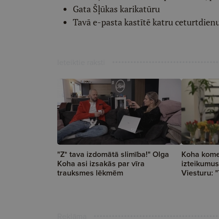
Gata Šļūkas karikatūru
Tavā e-pasta kastītē katru ceturtdien
Ieteiktie raksti
"Z* tava izdomātā slimība!" Olga
Koha kome
Koha asi izsakās par vīra
izteikumus 
trauksmes lēkmēm
Viesturu: 
Reklāma