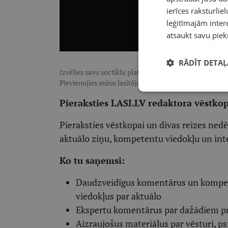
ierīces raksturliel
leģitīmajām intere
atsaukt savu piek
RĀDĪT DETAĻ
Izvēlies savu soctīklu platformu, lai sekotu LASI.LV:
F
Pievienojies mūsu lasītāju pulkam, lai saņemtu īpaši te
Pieraksties LASI.LV redaktora vēstko
Pieraksties vēstkopai un divas reizes ned
aktuālo ziņu, kompetentu viedokļu un int
Ko tu saņemsi:
Daudzveidīgus komentārus un komp
viedokļus par aktuālo
Ekspertu komentārus par dažādiem p
Aizraujošus materiālus par vēsturi, ps