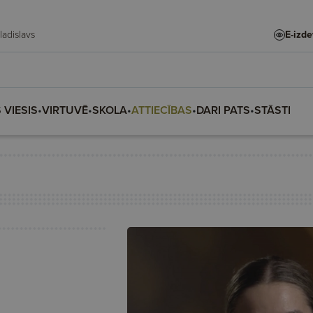
te, Vladislava, Vladislavs
E-izd
 VIESIS
•
VIRTUVĒ
•
SKOLA
•
ATTIECĪBAS
•
DARI PATS
•
STĀSTI