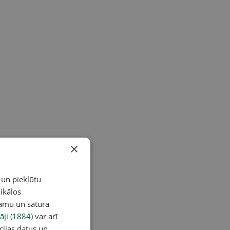
×
 un piekļūtu
ikālos
lāmu un satura
āji (1884)
var arī
cijas datus un