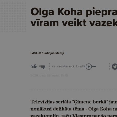
Olga Koha piepr
vīram veikt vaze
LASI.LV / Latvijas Mediji
Klausies ziņu audio formātā
0
0
2026. gada 08. maijs, 19:45
Televīzijas seriāla "Ģimene burkā" j
nonākusi delikāta tēma - Olga Koha mu
vazektomiju, taču Viesturs par šo pe