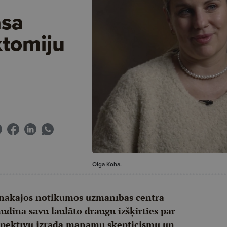
asa
ktomiju
Olga Koha.
aunākajos notikumos uzmanības centrā
dina savu laulāto draugu izšķirties par
rspektīvu izrāda manāmu skepticismu un