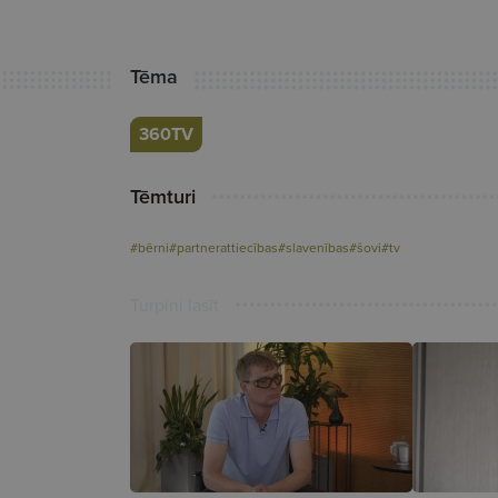
Tēma
360TV
Tēmturi
#bērni
#partnerattiecības
#slavenības
#šovi
#tv
Turpini lasīt