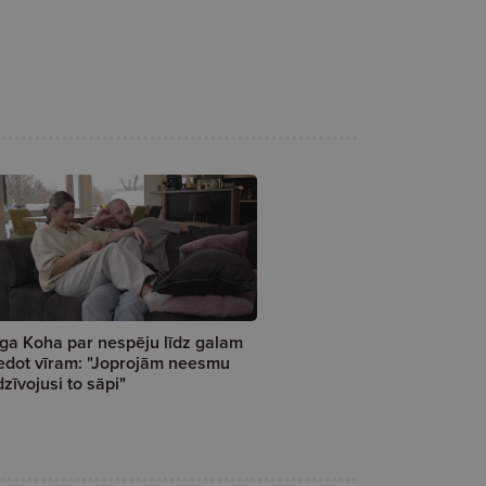
ga Koha par nespēju līdz galam
edot vīram: "Joprojām neesmu
dzīvojusi to sāpi"