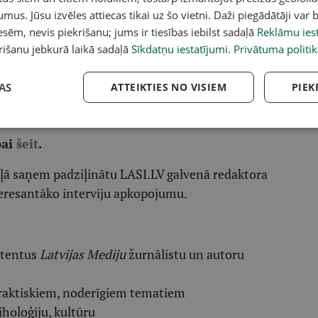
umus. Jūsu izvēles attiecas tikai uz šo vietni. Daži piegādātāji var b
sēm, nevis piekrišanu; jums ir tiesības iebilst sadaļā
Reklāmu iest
rišanu jebkurā laikā sadaļā
Sīkdatņu iestatījumi
.
Privātuma politik
AS
ATTEIKTIES NO VISIEM
PIEK
acebook
,
X
,
Bluesky
,
Draugiem
,
Threads
vai arī
Instagram
.
v atlasītu noderīgu, praktisku un aktuālu saturu.
pai
šeit
.
ēļā saņem padziļinātu LASI.LV galvenā redaktora
eresantāko interviju apkopojumu.
etentus
Latvijas Mediju
žurnālistu un autoru
raktiskiem, noderīgiem tematiem
iholoģiju, kultūru