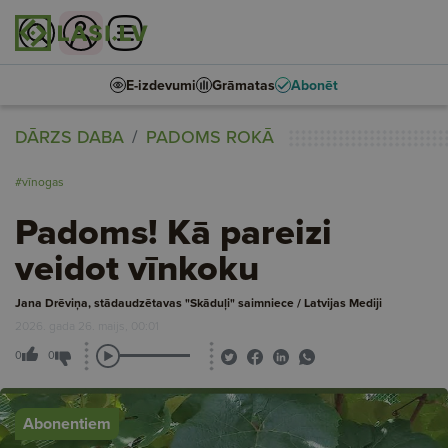
E-izdevumi
Grāmatas
Abonēt
DĀRZS DABA
PADOMS ROKĀ
#vīnogas
Padoms! Kā pareizi
veidot vīnkoku
Jana Drēviņa, stādaudzētavas "Skāduļi" saimniece / Latvijas Mediji
2026. gada 26. maijs, 00:01
0
0
Abonentiem