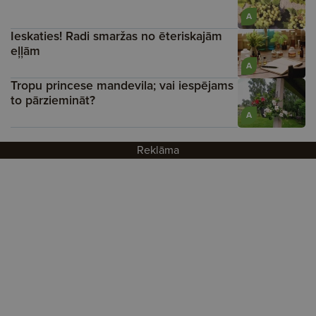
A
Ieskaties! Radi smaržas no ēteriskajām
eļļām
A
Tropu princese mandevila; vai iespējams
to pārziemināt?
A
Reklāma