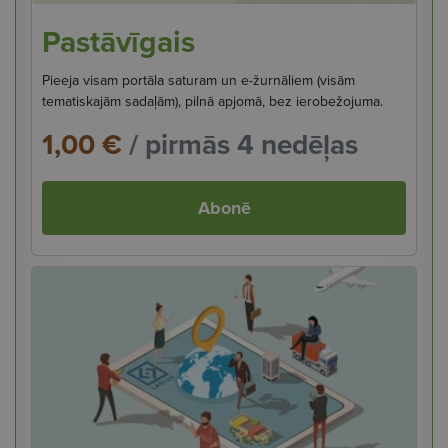
Pastāvīgais
Pieeja visam portāla saturam un e-žurnāliem (visām
tematiskajām sadaļām), pilnā apjomā, bez ierobežojuma.
1,00 €
/ pirmās 4 nedēļas
Abonē