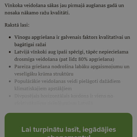
Vīnkoka veidošana sākas jau pirmajā augšanas gadā un
nosaka nākamo ražu kvalitāti.
Rakstā lasi:
Vīnogu apgriešana ir galvenais faktors kvalitatīvai un
bagātīgai ražai
Latvijā vīnkoki aug īpaši spēcīgi, tāpēc nepieciešama
drosmīga veidošana (pat līdz 80% apgriešana)
Pareiza griešana nodrošina labāku apgaismojumu un
veselīgāku krūma struktūru
Populārākie veidošanas veidi pielāgoti dažādiem
klimatiskajiem apstākļiem
Divpusējais horizontālais kordons ir viens no
efektīvākajiem risinājumiem Latvijā
Lai turpinātu lasīt, iegādājies