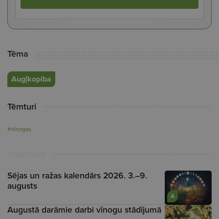
Tēma
Augļkopība
Tēmturi
#vīnogas
Turpini lasīt
Sējas un ražas kalendārs 2026. 3.–9.
augusts
A
Augustā darāmie darbi vīnogu stādījumā