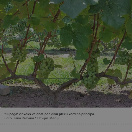
'Supaga' vīnkoks veidots pēc divu plecu kordina principa.
Foto: Jana Drēviņa / Latvijas Mediji