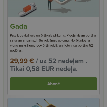
Gada
Pats izdevīgākais un ērtākais pirkums. Pieeja visam portāla
saturam ar samazinātu reklāmas apjomu. Norēķinies ar
vienu maksājumu sev ērtā veidā, un lieto visu portālu 52
nedēļas.
29,99 €
/ uz 52 nedēļām .
Tikai 0,58 EUR nedēļā.
Abonē