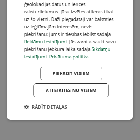
ģeolokācijas datus un ierīces
raksturlielumus. Jūsu izvēles attiecas tikai
uz šo vietni. Daži piegādātāji var balstīties
uz leģitīmajām interesēm, nevis
piekrišanu; jums ir tiesības iebilst sadaļā
Reklāmu iestatījumi
. Jūs varat atsaukt savu
piekrišanu jebkurā laikā sadaļā
Sīkdatņu
iestatījumi
.
Privātuma politika
PIEKRIST VISIEM
ATTEIKTIES NO VISIEM
RĀDĪT DETAĻAS