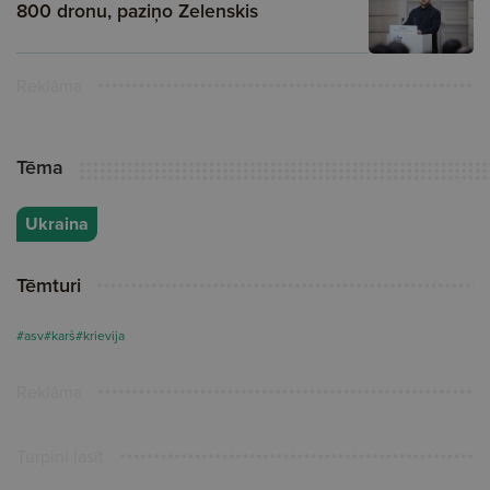
800 dronu, paziņo Zelenskis
Reklāma
Tēma
Ukraina
Tēmturi
#asv
#karš
#krievija
Reklāma
Turpini lasīt