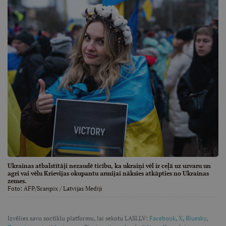
Ukrainas atbalstītāji nezaudē ticību, ka ukraiņi vēl ir ceļā uz uzvaru un
agri vai vēlu Krievijas okupantu armijai nāksies atkāpties no Ukrainas
zemes.
Foto:
AFP/Scanpix
/ Latvijas Mediji
Izvēlies savu soctīklu platformu, lai sekotu LASI.LV:
Facebook
,
X
,
Bluesky
,