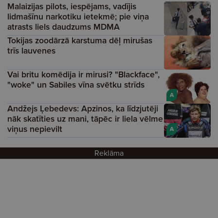
Malaizijas pilots, iespējams, vadījis
lidmašīnu narkotiku ietekmē; pie viņa
atrasts liels daudzums MDMA
Tokijas zoodārzā karstuma dēļ mirušas
trīs lauvenes
Vai britu komēdija ir mirusi? "Blackface",
"woke" un Sabiles vīna svētku strīds
A
Andžejs Ļebedevs: Apzinos, ka līdzjutēji
nāk skatīties uz mani, tāpēc ir liela vēlme
viņus nepievilt
A
Reklāma