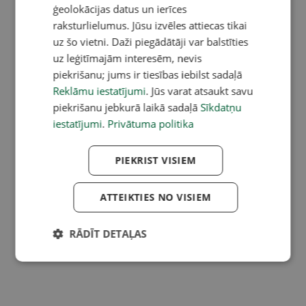
ģeolokācijas datus un ierīces
raksturlielumus. Jūsu izvēles attiecas tikai
uz šo vietni. Daži piegādātāji var balstīties
uz leģitīmajām interesēm, nevis
piekrišanu; jums ir tiesības iebilst sadaļā
Reklāmu iestatījumi
. Jūs varat atsaukt savu
piekrišanu jebkurā laikā sadaļā
Sīkdatņu
iestatījumi
.
Privātuma politika
PIEKRIST VISIEM
ATTEIKTIES NO VISIEM
RĀDĪT DETAĻAS