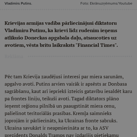
Vladimirs Putins.
Foto: Ekrānuzņēmums/Youtube
Krievijas armijas vadība pārliecinājusi diktatoru
Vladimiru Putinu, ka krievi līdz rudenim ieņems
atlikušo Doneckas apgabala daļu, atsaucoties uz
avotiem, vēsta britu laikraksts "Financial Times".
Reklāma
Pēc tam Krievija zaudējusi interesi par miera sarunām,
apgalvo avoti. Putins arvien vairāk ir apsēsts ar Donbasa
sagrābšanu, kaut arī iepriekš izteicis gatavību iesaldēt karu
pa frontes līniju, teikuši avoti. Tagad diktators plāno
ieņemt reģionu pilnībā un paaugstināt miera cenu,
palielinot teritoriālās prasības. Kremļa saimnieks
joprojām ir pārliecināts, ka Ukrainas fronte sabruks.
Ukraina savukārt ir neapmierināta ar to, ka ASV
prezidents Donalds Tramps nav izdarījis pietiekamu