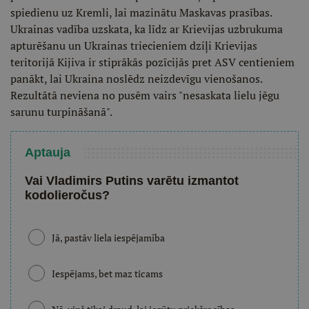
spiedienu uz Kremli, lai mazinātu Maskavas prasības.
Ukrainas vadība uzskata, ka līdz ar Krievijas uzbrukuma
apturēšanu un Ukrainas triecieniem dziļi Krievijas
teritorijā Kijiva ir stiprākās pozīcijās pret ASV centieniem
panākt, lai Ukraina noslēdz neizdevīgu vienošanos.
Rezultātā neviena no pusēm vairs "nesaskata lielu jēgu
sarunu turpināšanā".
Aptauja
Vai Vladimirs Putins varētu izmantot
kodolieročus?
Jā, pastāv liela iespējamība
Iespējams, bet maz ticams