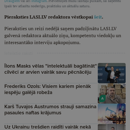
Draugiem
vai arī
Instagram
. Pievienojies mūsu lasītāju pulkam, lai saņemtu
īpaši tev atlasītu noderīgu, praktisku un aktuālu saturu.
Pieraksties LASI.LV redaktora vēstkopai
šeit
.
Pieraksties un reizi nedēļā saņem padziļinātu LASI.LV
galvenā redaktora aktuālo ziņu, kompetentu viedokļu un
interesantāko interviju apkopojumu.
Ieteiktie raksti
Īlons Masks vēlas "intelektuāli bagātināt"
cilvēci ar arvien vairāk savu pēcnācēju
Frederiks Ozols: Visiem kariem pienāk
iespēju galējā robeža
A
Karš Tuvajos Austrumos strauji samazina
pasaules naftas krājumus
Uz Ukrainu trešdien raidīti vairāk nekā