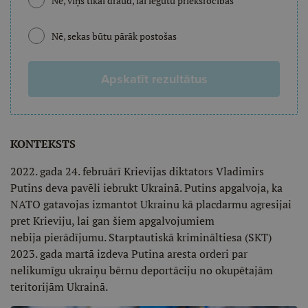
Nē, viņš tikai draud, lai iegūtu priekšrocības
Nē, sekas būtu pārāk postošas
Apskatīt rezultātus
KONTEKSTS
2022. gada 24. februārī Krievijas diktators Vladimirs
Putins deva pavēli iebrukt Ukrainā. Putins apgalvoja, ka
NATO gatavojas izmantot Ukrainu kā placdarmu agresijai
pret Krieviju, lai gan šiem apgalvojumiem
nebija pierādījumu. Starptautiskā krimināltiesa (SKT)
2023. gada martā izdeva Putina aresta orderi par
nelikumīgu ukraiņu bērnu deportāciju no okupētajām
teritorijām Ukrainā.