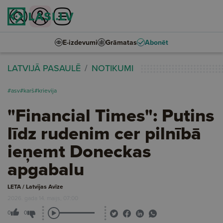
E-izdevumi
Grāmatas
Abonēt
LATVIJĀ PASAULĒ
NOTIKUMI
#asv
#karš
#krievija
"Financial Times": Putins
līdz rudenim cer pilnībā
ieņemt Doneckas
apgabalu
LETA / Latvijas Avīze
2026. gada 14. maijs, 07:00
0
0