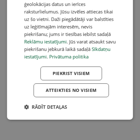
ģeolokācijas datus un ierīces
raksturlielumus. Jūsu izvēles attiecas tikai
uz šo vietni. Daži piegādātāji var balstīties
uz leģitīmajām interesēm, nevis
piekrišanu; jums ir tiesības iebilst sadaļā
Reklāmu iestatījumi
. Jūs varat atsaukt savu
piekrišanu jebkurā laikā sadaļā
Sīkdatņu
iestatījumi
.
Privātuma politika
PIEKRIST VISIEM
ATTEIKTIES NO VISIEM
RĀDĪT DETAĻAS