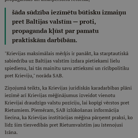
šāda sūdzība iezīmētu būtisku izmaiņu
pret Baltijas valstīm — proti,
propaganda kļūst par pamatu
praktiskām darbībām.
"Krievijas maksimālais mērķis ir panākt, ka starptautiskā
sabiedrība uz Baltijas valstīm izdara pietiekami lielu
spiedienu, lai tās mainītu savu attieksmi un rīcībpolitiku
pret Krieviju," norāda SAB.
Ziņojumā teikts, ka Krievijas juridiskās karadarbības plāni
iezīmē arī Krievijas mēģinājumus izveidot vienotu
Krievijai draudzīgo valstu pozīciju, lai kopīgi vērstos pret
Rietumiem. Piemēram, SAB izlūkošanas informācija
liecina, ka Krievijas institūcijas mēģina pārņemt praksi, ko
līdz šim tiesvedībās pret Rietumvalstīm jau īstenojusi
Irāna.