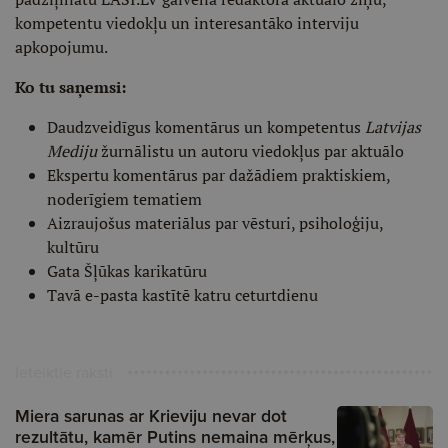
kompetentu viedokļu un interesantāko interviju
apkopojumu.
Ko tu saņemsi:
Daudzveidīgus komentārus un kompetentus
Latvijas
Mediju
žurnālistu un autoru viedokļus par aktuālo
Ekspertu komentārus par dažādiem praktiskiem,
noderīgiem tematiem
Aizraujošus materiālus par vēsturi, psiholoģiju,
kultūru
Gata Šļūkas karikatūru
Tavā e-pasta kastītē katru ceturtdienu
Ieteiktie raksti
Miera sarunas ar Krieviju nevar dot
rezultātu, kamēr Putins nemaina mērķus,