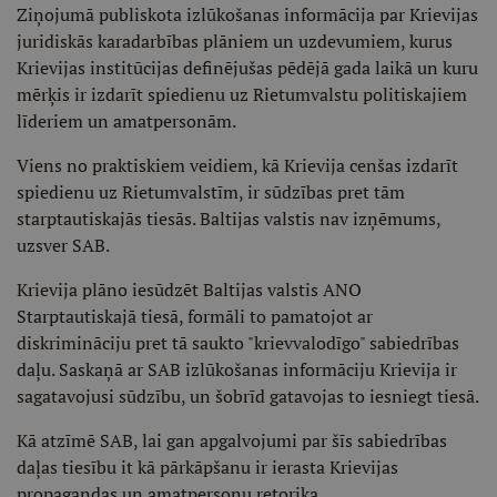
Ziņojumā publiskota izlūkošanas informācija par Krievijas
juridiskās karadarbības plāniem un uzdevumiem, kurus
Krievijas institūcijas definējušas pēdējā gada laikā un kuru
mērķis ir izdarīt spiedienu uz Rietumvalstu politiskajiem
līderiem un amatpersonām.
Viens no praktiskiem veidiem, kā Krievija cenšas izdarīt
spiedienu uz Rietumvalstīm, ir sūdzības pret tām
starptautiskajās tiesās. Baltijas valstis nav izņēmums,
uzsver SAB.
Krievija plāno iesūdzēt Baltijas valstis ANO
Starptautiskajā tiesā, formāli to pamatojot ar
diskrimināciju pret tā saukto "krievvalodīgo" sabiedrības
daļu. Saskaņā ar SAB izlūkošanas informāciju Krievija ir
sagatavojusi sūdzību, un šobrīd gatavojas to iesniegt tiesā.
Kā atzīmē SAB, lai gan apgalvojumi par šīs sabiedrības
daļas tiesību it kā pārkāpšanu ir ierasta Krievijas
propagandas un amatpersonu retorika,