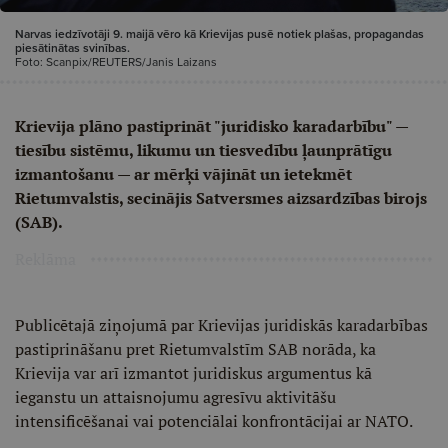
Narvas iedzīvotāji 9. maijā vēro kā Krievijas pusē notiek plašas, propagandas
piesātinātas svinības.
Foto: Scanpix/REUTERS/Janis Laizans
Krievija plāno pastiprināt "juridisko karadarbību" —
tiesību sistēmu, likumu un tiesvedību ļaunprātīgu
izmantošanu — ar mērķi vājināt un ietekmēt
Rietumvalstis, secinājis Satversmes aizsardzības birojs
(SAB).
Reklāma
Publicētajā ziņojumā par Krievijas juridiskās karadarbības
pastiprināšanu pret Rietumvalstīm SAB norāda, ka
Krievija var arī izmantot juridiskus argumentus kā
ieganstu un attaisnojumu agresīvu aktivitāšu
intensificēšanai vai potenciālai konfrontācijai ar NATO.