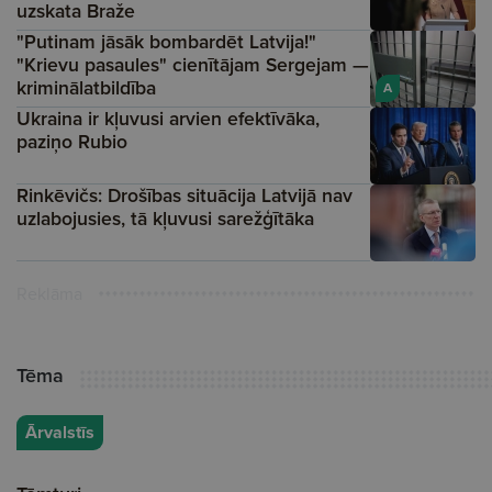
uzskata Braže
"Putinam jāsāk bombardēt Latvija!"
"Krievu pasaules" cienītājam Sergejam —
kriminālatbildība
A
Ukraina ir kļuvusi arvien efektīvāka,
paziņo Rubio
Rinkēvičs: Drošības situācija Latvijā nav
uzlabojusies, tā kļuvusi sarežģītāka
Reklāma
Tēma
Ārvalstīs