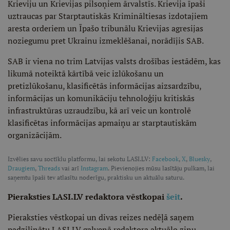
Krieviju un Krievijas pilsoņiem ārvalstīs. Krievija īpaši
uztraucas par Starptautiskās Krimināltiesas izdotajiem
aresta orderiem un Īpašo tribunālu Krievijas agresijas
noziegumu pret Ukrainu izmeklēšanai, norādījis SAB.
SAB ir viena no trim Latvijas valsts drošības iestādēm, kas
likumā noteiktā kārtībā veic izlūkošanu un
pretizlūkošanu, klasificētās informācijas aizsardzību,
informācijas un komunikāciju tehnoloģiju kritiskās
infrastruktūras uzraudzību, kā arī veic un kontrolē
klasificētas informācijas apmaiņu ar starptautiskām
organizācijām.
Izvēlies savu soctīklu platformu, lai sekotu LASI.LV:
Facebook
,
X
,
Bluesky
,
Draugiem
,
Threads
vai arī
Instagram
. Pievienojies mūsu lasītāju pulkam, lai
saņemtu īpaši tev atlasītu noderīgu, praktisku un aktuālu saturu.
Pieraksties LASI.LV redaktora vēstkopai
šeit
.
Pieraksties vēstkopai un divas reizes nedēļā saņem
padziļinātu LASI.LV galvenā redaktora aktuālo ziņu,