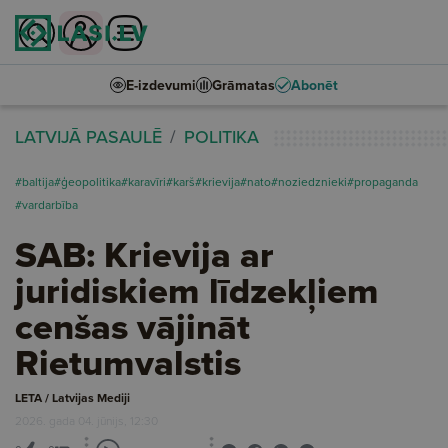
E-izdevumi
Grāmatas
Abonēt
LATVIJĀ PASAULĒ
POLITIKA
#baltija
#ģeopolitika
#karavīri
#karš
#krievija
#nato
#noziedznieki
#propaganda
#vardarbība
SAB: Krievija ar
juridiskiem līdzekļiem
cenšas vājināt
Rietumvalstis
LETA / Latvijas Mediji
2026. gada 04. jūnijs, 12:30