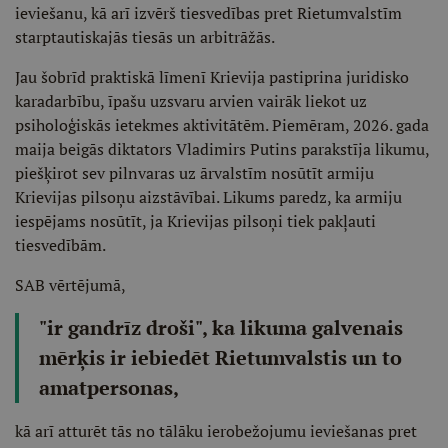
ieviešanu, kā arī izvērš tiesvedības pret Rietumvalstīm
starptautiskajās tiesās un arbitrāžās.
Jau šobrīd praktiskā līmenī Krievija pastiprina juridisko
karadarbību, īpašu uzsvaru arvien vairāk liekot uz
psiholoģiskās ietekmes aktivitātēm. Piemēram, 2026. gada
maija beigās diktators Vladimirs Putins parakstīja likumu,
piešķirot sev pilnvaras uz ārvalstīm nosūtīt armiju
Krievijas pilsoņu aizstāvībai. Likums paredz, ka armiju
iespējams nosūtīt, ja Krievijas pilsoņi tiek pakļauti
tiesvedībām.
SAB vērtējumā,
"ir gandrīz droši", ka likuma galvenais
mērķis ir iebiedēt Rietumvalstis un to
amatpersonas,
kā arī atturēt tās no tālāku ierobežojumu ieviešanas pret