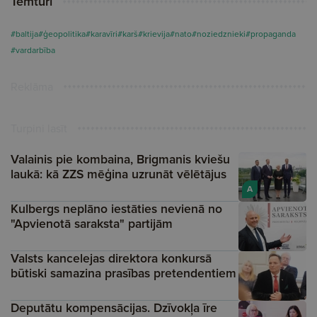
Tēmturi
#baltija
#ģeopolitika
#karavīri
#karš
#krievija
#nato
#noziedznieki
#propaganda
#vardarbība
Reklāma
Turpini lasīt
Valainis pie kombaina, Brigmanis kviešu
laukā: kā ZZS mēģina uzrunāt vēlētājus
A
Kulbergs neplāno iestāties nevienā no
"Apvienotā saraksta" partijām
Valsts kancelejas direktora konkursā
būtiski samazina prasības pretendentiem
Deputātu kompensācijas. Dzīvokļa īre