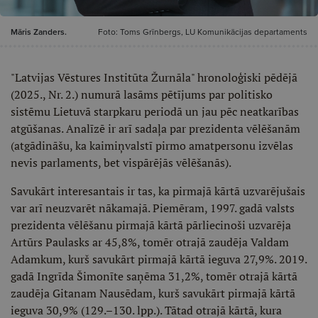
Māris Zanders.
Foto: Toms Grīnbergs, LU Komunikācijas departaments
"Latvijas Vēstures Institūta Žurnāla" hronoloģiski pēdējā
(2025., Nr. 2.) numurā lasāms pētījums par politisko
sistēmu Lietuvā starpkaru periodā un jau pēc neatkarības
atgūšanas. Analīzē ir arī sadaļa par prezidenta vēlēšanām
(atgādināšu, ka kaimiņvalstī pirmo amatpersonu izvēlas
nevis parlaments, bet vispārējās vēlēšanās).
Savukārt interesantais ir tas, ka pirmajā kārtā uzvarējušais
var arī neuzvarēt nākamajā. Piemēram, 1997. gadā valsts
prezidenta vēlēšanu pirmajā kārtā pārliecinoši uzvarēja
Artūrs Paulasks ar 45,8%, tomēr otrajā zaudēja Valdam
Adamkum, kurš savukārt pirmajā kārtā ieguva 27,9%. 2019.
gadā Ingrīda Šimonīte saņēma 31,2%, tomēr otrajā kārtā
zaudēja Gitanam Nausēdam, kurš savukārt pirmajā kārtā
ieguva 30,9% (129.–130. lpp.). Tātad otrajā kārtā, kura