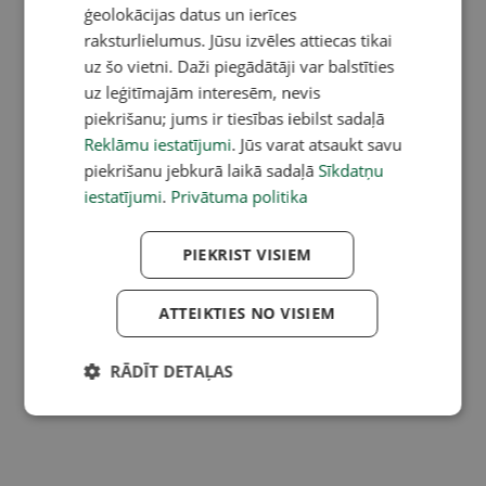
ģeolokācijas datus un ierīces
raksturlielumus. Jūsu izvēles attiecas tikai
uz šo vietni. Daži piegādātāji var balstīties
uz leģitīmajām interesēm, nevis
piekrišanu; jums ir tiesības iebilst sadaļā
Reklāmu iestatījumi
. Jūs varat atsaukt savu
piekrišanu jebkurā laikā sadaļā
Sīkdatņu
iestatījumi
.
Privātuma politika
PIEKRIST VISIEM
ATTEIKTIES NO VISIEM
RĀDĪT DETAĻAS