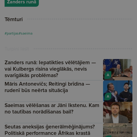
Zanders runā
Tēmturi
#partijas
#saeima
Turpini lasīt
Zanders runā: Iepatikties vēlētājiem —
vai Kulbergs risina vieglākās, nevis
svarīgākās problēmas?
A
Māris Antonevičs; Reitingi brīdina —
rudenī būs neērta situācija
A
Saeimas vēlēšanas ar Jāni Ikstenu. Kam
no tautības norādīšanas bail?
Seutas aneksijas ģenerālmēģinājums?
Politiskā performance Āfrikas krastā