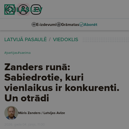
E-izdevumi
Grāmatas
Abonēt
LATVIJĀ PASAULĒ
VIEDOKLIS
#partijas
#saeima
Zanders runā:
Sabiedrotie, kuri
vienlaikus ir konkurenti.
Un otrādi
Māris Zanders / Latvijas Avīze
2026. gada 04. jūnijs, 11:00