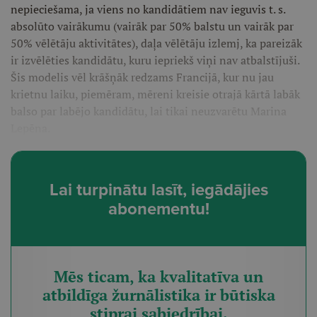
nepieciešama, ja viens no kandidātiem nav ieguvis t. s.
absolūto vairākumu (vairāk par 50% balstu un vairāk par
50% vēlētāju aktivitātes), daļa vēlētāju izlemj, ka pareizāk
ir izvēlēties kandidātu, kuru iepriekš viņi nav atbalstījuši.
Šis modelis vēl krāšņāk redzams Francijā, kur nu jau
krietnu laiku, piemēram, mēreni kreisie otrajā kārtā labāk
balso par labējo kandidātu, lai tikai neuzvarētu Marina
Lepēna.
Lai turpinātu lasīt, iegādājies
abonementu!
Mēs ticam, ka kvalitatīva un
atbildīga žurnālistika ir būtiska
stiprai sabiedrībai.