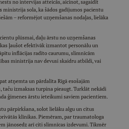
sts no intervijas atteicās, aicinot, sagaidīt
 ministrija sola, ka šādos gadījumos pacientu
 tiešām – reformējot uzņemšanas nodaļas, lielāka
pacientu plūsmai, daļu ārstu no uzņemšanas
kas ļaušot efektīvāk izmantot personālu un
lāpītu inflācijas radīto caurumu, slimnīcām
bas ministrija nav devusi skaidru atbildi, vai
pat atņemta un pārdalīta Rīgā esošajām
 taču izmaksas turpina pieaugt. Turklāt nekādi
rada ģimenes ārstu ieteikumi saviem pacientiem.
tu pārpirkšana, solot lielāku algu un citus
privātās klīnikas. Piemēram, par traumatologa
iem jānosedz arī citi slimnīcas izdevumi. Tikmēr