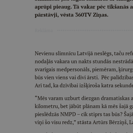
aprūpi pieaug. Tā vakar pēc tikšanās a
pārstāvji, vēsta 360TV Ziņas.
Reklāma
Nevienu slimnīcu Latvijā neslēgs, taču 
nodaļās vakara un nakts stundās nestrādās
svarīgais medpersonāls, piemēram, ķirurg
būs vien viens vai divi ārsti. Pēc palīdzī
Arī tad, ka dzīvībai izšķiroša katra sekund
“Mēs varam uzburt diezgan dramatiskas ai
kilometru, bet jābūt plānam kā mēs šajā ga
pieslēdzās NMPD – cik stiprs tas būs? Ša
viņi šo visu redz,” stāsta Artūrs Bērziņš, 