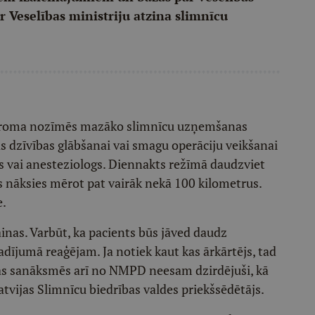
r Veselības ministriju atzina slimnīcu
refroma nozīmēs mazāko slimnīcu uzņemšanas
 dzīvības glābšanai vai smagu operāciju veikšanai
s vai anesteziologs. Diennakts režīmā daudzviet
bas nāksies mērot pat vairāk nekā 100 kilometrus.
e.
nas. Varbūt, ka pacients būs jāved daudz
dījumā reaģējam. Ja notiek kaut kas ārkārtējs, tad
jās sanāksmēs arī no NMPD neesam dzirdējuši, kā
Latvijas Slimnīcu biedrības valdes priekšsēdētājs.