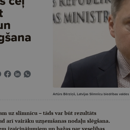
s ceļ
t
un
ēgšana
Artūrs Bērziņš, Latvijas Slimnīcu biedrības valdes
am uz slimnīcu – tāds var būt rezultāts
aud arī vairāku uzņemšanas nodaļu slēgšana.
iem izaicinājumiem un bažas par veselības