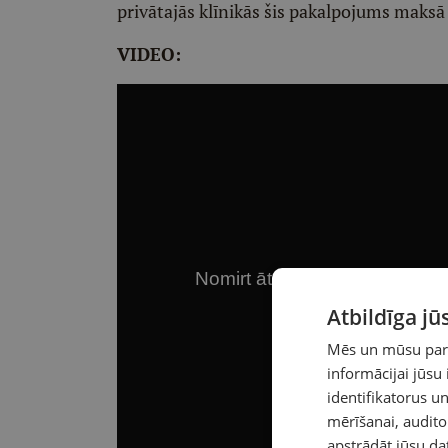
privātajās klīnikās šis pakalpojums maksā 
VIDEO:
Atbildīga j
Mēs un mūsu partn
informācijai jūsu
identifikatorus 
mērīšanai, audit
apstrādāt jūsu da