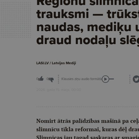
Reģionu slimnīca
trauksmi — trūks
naudas, mediķu 
draud nodaļu sl
LASI.LV / Latvijas Mediji
Klausies ziņu audio formātā
0
0
2026. gada 15. maijs, 00:00
Nomirt ātrās palīdzības mašīnā pa ceļ
slimnīcu tīkla reformai, kuras dēļ dr
Slimnīcas jau tagad saskaras ar smag