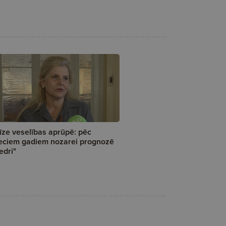
īze veselības aprūpē: pēc
eciem gadiem nozarei prognozē
edri"