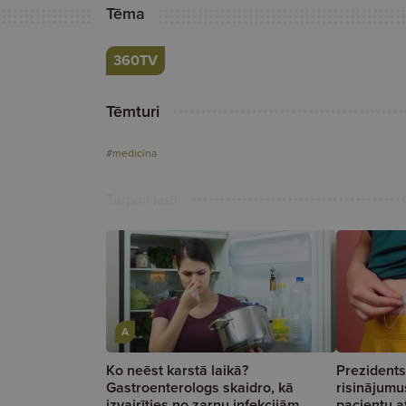
Tēma
360TV
Tēmturi
#medicīna
Turpini lasīt
A
Ko neēst karstā laikā?
Prezidents
Gastroenterologs skaidro, kā
risinājumu
izvairīties no zarnu infekcijām
pacientu a