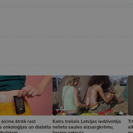
 aicina ātrāk rast
Katrs trešais Latvijas iedzīvotājs
Tr
s onkoloģijas un diabēta
nelieto saules aizsargkrēmu,
al
tbalstam
liecina aptauja
ma