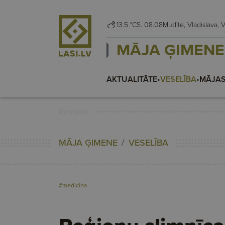
13.5 °C
S. 08.08
Mudī
MĀJA ĢIMENE
AKTUALITĀTE
•
VESELĪBA
•
MĀJAS
Reklāma
MĀJA ĢIMENE
VESELĪBA
#medicīna