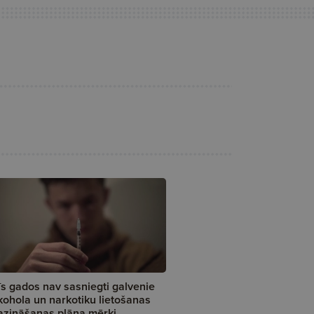
īs gados nav sasniegti galvenie
kohola un narkotiku lietošanas
zināšanas plāna mērķi