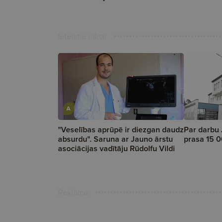
Ieteiktie raksti
A
"Veselības aprūpē ir diezgan daudz
Par darbu 
absurdu". Saruna ar Jauno ārstu
prasa 15 0
asociācijas vadītāju Rūdolfu Vildi
Reklāma