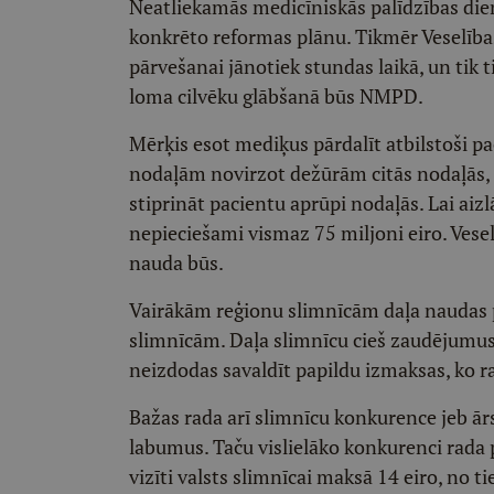
Neatliekamās medicīniskās palīdzības diene
konkrēto reformas plānu. Tikmēr Veselības
pārvešanai jānotiek stundas laikā, un tik
loma cilvēku glābšanā būs NMPD.
Mērķis esot mediķus pārdalīt atbilstoši 
nodaļām novirzot dežūrām citās nodaļās, 
stiprināt pacientu aprūpi nodaļās. Lai aiz
nepieciešami vismaz 75 miljoni eiro. Veselī
nauda būs.
Vairākām reģionu slimnīcām daļa naudas 
slimnīcām. Daļa slimnīcu cieš zaudējumus,
neizdodas savaldīt papildu izmaksas, ko 
Bažas rada arī slimnīcu konkurence jeb ārs
labumus. Taču vislielāko konkurenci rada 
vizīti valsts slimnīcai maksā 14 eiro, no t