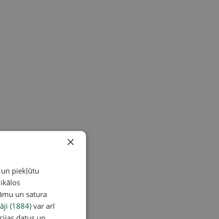
×
 un piekļūtu
ikālos
lāmu un satura
āji (1884)
var arī
cijas datus un