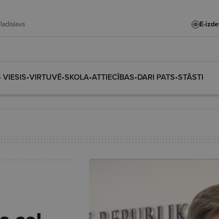
te, Vladislava, Vladislavs
E-izd
 VIESIS
•
VIRTUVĒ
•
SKOLA
•
ATTIECĪBAS
•
DARI PATS
•
STĀSTI