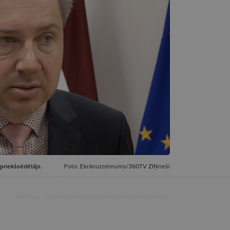
 priekšsēdētājs.
Foto: Ekrānuzņēmums/360TV ZIŅneši
Reklāma