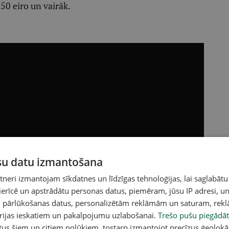
50 eiro un vairāk.
ūsu datu izmantošana
eri izmantojam sīkdatnes un līdzīgas tehnoloģijas, lai saglabātu
 ierīcē un apstrādātu personas datus, piemēram, jūsu IP adresi, un
un pārlūkošanas datus, personalizētām reklāmām un saturam, rek
orijas ieskatiem un pakalpojumu uzlabošanai.
Trešo pušu piegādāt
tus šiem un citiem nolūkiem, tostarp izmantojot precīzus ģeolokā