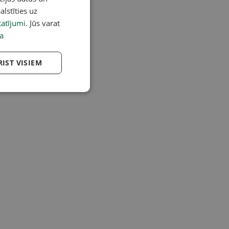
alstīties uz
atījumi
. Jūs varat
a
RIST VISIEM