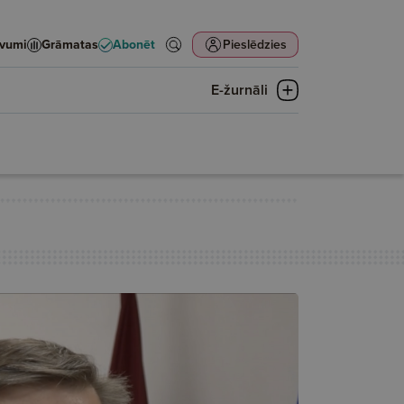
evumi
Grāmatas
Abonēt
Pieslēdzies
E-žurnāli