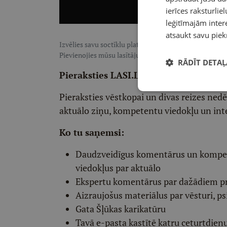
ierīces raksturliel
leģitīmajām intere
atsaukt savu piek
Izvēlies savu soctīklu platformu, lai sekotu LASI.LV:
F
Pievienojies mūsu lasītāju pulkam, lai saņemtu īpaši te
RĀDĪT DETAĻ
Pieraksties LASI.LV redaktora vēstko
Pieraksties vēstkopai un divas reizes ned
aktuālo ziņu, kompetentu viedokļu un int
Ko tu saņemsi:
Daudzveidīgus komentārus un komp
viedokļus par aktuālo
Ekspertu komentārus par dažādiem p
Aizraujošus materiālus par vēsturi, ps
Gata Šļūkas karikatūru
Tavā e-pasta kastītē katru ceturtdien