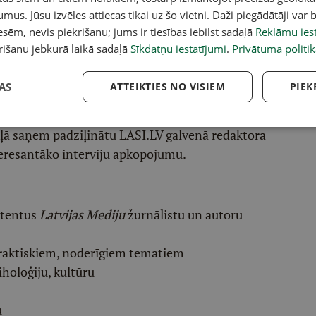
umus. Jūsu izvēles attiecas tikai uz šo vietni. Daži piegādātāji var b
sēm, nevis piekrišanu; jums ir tiesības iebilst sadaļā
Reklāmu iest
rišanu jebkurā laikā sadaļā
Sīkdatņu iestatījumi
.
Privātuma politik
acebook
,
X
,
Bluesky
,
Draugiem
,
Threads
vai arī
Instagram
.
v atlasītu noderīgu, praktisku un aktuālu saturu.
AS
ATTEIKTIES NO VISIEM
PIEK
pai
šeit
.
ēļā saņem padziļinātu LASI.LV galvenā redaktora
eresantāko interviju apkopojumu.
etentus
Latvijas Mediju
žurnālistu un autoru
raktiskiem, noderīgiem tematiem
iholoģiju, kultūru
u