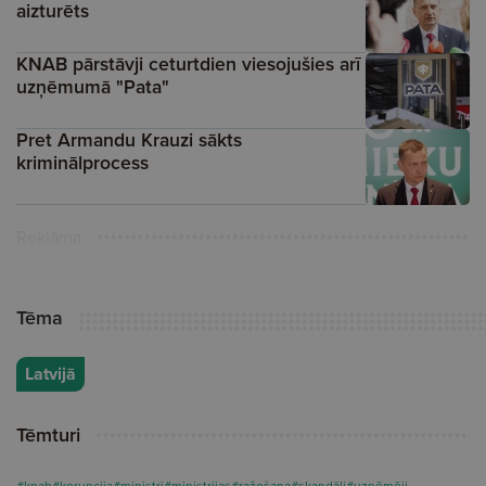
aizturēts
KNAB pārstāvji ceturtdien viesojušies arī
uzņēmumā "Pata"
Pret Armandu Krauzi sākts
kriminālprocess
Reklāma
Tēma
Latvijā
Tēmturi
#knab
#korupcija
#ministri
#ministrijas
#ražošana
#skandāli
#uzņēmēji