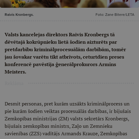
Raivis Kronbergs.
Foto: Zane Bitere/LETA
Valsts kancelejas direktors Raivis Kronbergs tā
dēvētajā kokrūpnieku lietā šodien aizturēts par
pretdarbību kriminālprocesuālām darbībām, tomēr
jau šovakar varētu tikt atbrīvots, ceturtdien preses
konferencē pavēstīja ģenerālprokurors Armīns
Meisters.
Reklāma
Desmit personas, pret kurām uzsākts kriminālprocess un
pie kurām šodien veiktas procesuālās darbības, ir bijušais
Zemkopības ministrijas (ZM) valsts sekretārs Kronbergs,
bijušais zemkopības ministrs, Zaļo un Zemnieku
savienības (ZZS) vadītājs Armands Krauze, Zemkopības