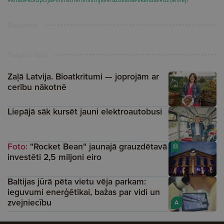
Reklāma
Turpini lasīt
Zaļā Latvija. Bioatkritumi — joprojām ar
cerību nākotnē
Liepājā sāk kursēt jauni elektroautobusi
Foto:
"Rocket Bean" jaunajā grauzdētavā
investēti 2,5 miljoni eiro
Baltijas jūrā pēta vietu vēja parkam:
ieguvumi enerģētikai, bažas par vidi un
zvejniecību
A