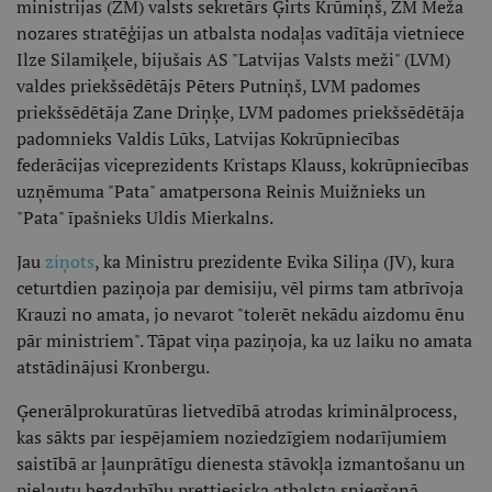
ministrijas (ZM) valsts sekretārs Ģirts Krūmiņš, ZM Meža
nozares stratēģijas un atbalsta nodaļas vadītāja vietniece
Ilze Silamiķele, bijušais AS "Latvijas Valsts meži" (LVM)
valdes priekšsēdētājs Pēters Putniņš, LVM padomes
priekšsēdētāja Zane Driņķe, LVM padomes priekšsēdētāja
padomnieks Valdis Lūks, Latvijas Kokrūpniecības
federācijas viceprezidents Kristaps Klauss, kokrūpniecības
uzņēmuma "Pata" amatpersona Reinis Muižnieks un
"Pata" īpašnieks Uldis Mierkalns.
Jau
ziņots
, ka Ministru prezidente Evika Siliņa (JV), kura
ceturtdien paziņoja par demisiju, vēl pirms tam atbrīvoja
Krauzi no amata, jo nevarot "tolerēt nekādu aizdomu ēnu
pār ministriem". Tāpat viņa paziņoja, ka uz laiku no amata
atstādinājusi Kronbergu.
Ģenerālprokuratūras lietvedībā atrodas kriminālprocess,
kas sākts par iespējamiem noziedzīgiem nodarījumiem
saistībā ar ļaunprātīgu dienesta stāvokļa izmantošanu un
pieļautu bezdarbību prettiesiska atbalsta sniegšanā