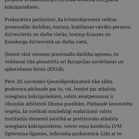
kokrūpniekiem.
Prokuratūra paziņojusi, ka kriminālprocesā veiktas
procesuālās darbības, tostarp, kratīšanas vairāku personu
dzīvesvietās un darba vietās, tostarp Krauzes un
Kronberga dzīvesvietā un darba vietā.
Ņemot vērā veicamo procesuālo darbību apjomu, to
veikšanai tika piesaistīts arī Korupcijas novēršanas un
apkarošanas birojs (KNAB).
Pērn 20. novembrī Ģenerālprokuratūrā tika sākta
prokurora pārbaude par to, vai, lemjot par atbalsta
sniegšanu kokrūpniekiem, valsts amatpersonas ir
rīkojušās atbilstoši likuma prasībām. Pārbaudē konstatēta
iespēja, ka notikuši noziedzīgi nodarījumi valsts
institūciju dienestā saistībā ar prettiesisku atbalsta
sniegšanu kokrūpniekiem, veicot cenu korekciju LVM
ilgtermiņa līgumos, informēja prokuratūrā. Līdz ar to