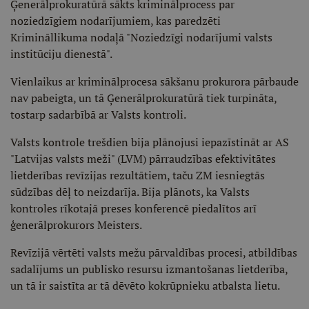
Ģenerālprokuratūrā sākts kriminālprocess par
noziedzīgiem nodarījumiem, kas paredzēti
Krimināllikuma nodaļā "Noziedzīgi nodarījumi valsts
institūciju dienestā".
Vienlaikus ar kriminālprocesa sākšanu prokurora pārbaude
nav pabeigta, un tā Ģenerālprokuratūrā tiek turpināta,
tostarp sadarbībā ar Valsts kontroli.
Valsts kontrole trešdien bija plānojusi iepazīstināt ar AS
"Latvijas valsts meži" (LVM) pārraudzības efektivitātes
lietderības revīzijas rezultātiem, taču ZM iesniegtās
sūdzības dēļ to neizdarīja. Bija plānots, ka Valsts
kontroles rīkotajā preses konferencē piedalītos arī
ģenerālprokurors Meisters.
Revīzijā vērtēti valsts mežu pārvaldības procesi, atbildības
sadalījums un publisko resursu izmantošanas lietderība,
un tā ir saistīta ar tā dēvēto kokrūpnieku atbalsta lietu.