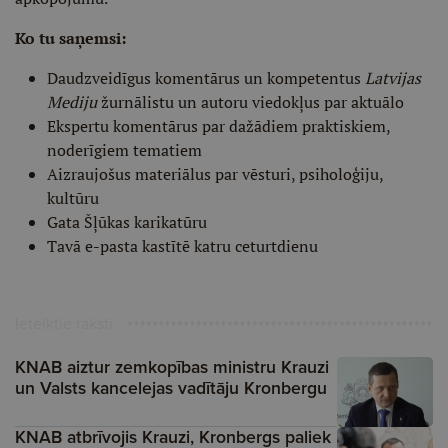
Ko tu saņemsi:
Daudzveidīgus komentārus un kompetentus
Latvijas
Mediju
žurnālistu un autoru viedokļus par aktuālo
Ekspertu komentārus par dažādiem praktiskiem,
noderīgiem tematiem
Aizraujošus materiālus par vēsturi, psiholoģiju,
kultūru
Gata Šļūkas karikatūru
Tavā e-pasta kastītē katru ceturtdienu
Ieteiktie raksti
KNAB aiztur zemkopības ministru Krauzi
un Valsts kancelejas vadītāju Kronbergu
KNAB atbrīvojis Krauzi, Kronbergs paliek