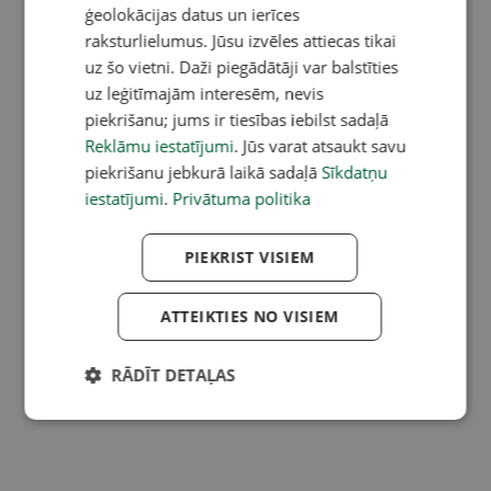
ģeolokācijas datus un ierīces
raksturlielumus. Jūsu izvēles attiecas tikai
uz šo vietni. Daži piegādātāji var balstīties
uz leģitīmajām interesēm, nevis
piekrišanu; jums ir tiesības iebilst sadaļā
Reklāmu iestatījumi
. Jūs varat atsaukt savu
piekrišanu jebkurā laikā sadaļā
Sīkdatņu
iestatījumi
.
Privātuma politika
PIEKRIST VISIEM
ATTEIKTIES NO VISIEM
RĀDĪT DETAĻAS