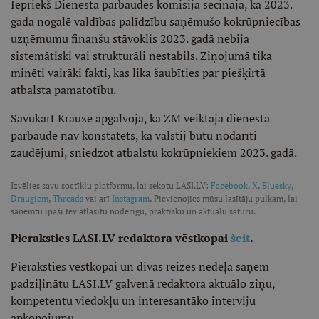
Iepriekš Dienesta pārbaudes komisija secināja, ka 2023.
gada nogalē valdības palīdzību saņēmušo kokrūpniecības
uzņēmumu finanšu stāvoklis 2023. gadā nebija
sistemātiski vai strukturāli nestabils. Ziņojumā tika
minēti vairāki fakti, kas lika šaubīties par piešķirtā
atbalsta pamatotību.
Savukārt Krauze apgalvoja, ka ZM veiktajā dienesta
pārbaudē nav konstatēts, ka valstij būtu nodarīti
zaudējumi, sniedzot atbalstu kokrūpniekiem 2023. gadā.
Izvēlies savu soctīklu platformu, lai sekotu LASI.LV:
Facebook
,
X
,
Bluesky
,
Draugiem
,
Threads
vai arī
Instagram
. Pievienojies mūsu lasītāju pulkam, lai
saņemtu īpaši tev atlasītu noderīgu, praktisku un aktuālu saturu.
Pieraksties LASI.LV redaktora vēstkopai
šeit
.
Pieraksties vēstkopai un divas reizes nedēļā saņem
padziļinātu LASI.LV galvenā redaktora aktuālo ziņu,
kompetentu viedokļu un interesantāko interviju
apkopojumu.