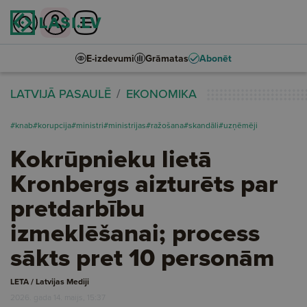
E-izdevumi
Grāmatas
Abonēt
LATVIJĀ PASAULĒ
EKONOMIKA
#knab
#korupcija
#ministri
#ministrijas
#ražošana
#skandāli
#uzņēmēji
Kokrūpnieku lietā
Kronbergs aizturēts par
pretdarbību
izmeklēšanai; process
sākts pret 10 personām
LETA / Latvijas Mediji
2026. gada 14. maijs, 15:37