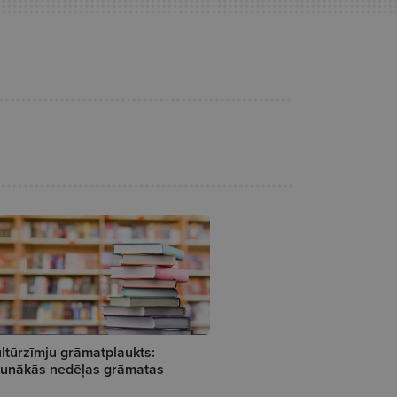
ltūrzīmju grāmatplaukts:
unākās nedēļas grāmatas