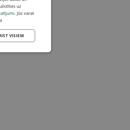
alstīties uz
atījumi
. Jūs varat
a
RIST VISIEM