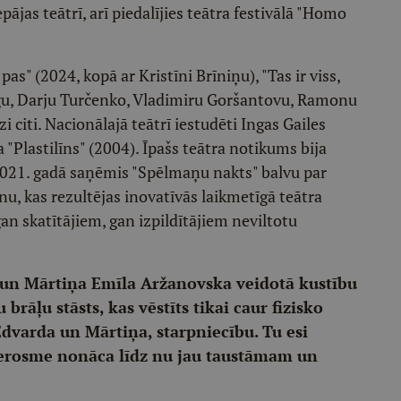
epājas teātrī, arī piedalījies teātra festivālā "Homo
as" (2024, kopā ar Kristīni Brīniņu), "Tas ir viss,
rgu, Darju Turčenko, Vladimiru Goršantovu, Ramonu
 citi. Nacionālajā teātrī iestudēti Ingas Gailes
a "Plastilīns" (2004). Īpašs teātra notikums bija
. 2021. gadā saņēmis "Spēlmaņu nakts" balvu par
, kas rezultējas inovatīvās laikmetīgā teātra
an skatītājiem, gan izpildītājiem neviltotu
 un Mārtiņa Emīla Aržanovska veidotā kustību
u brāļu stāsts, kas vēstīts tikai caur fizisko
Edvarda un Mārtiņa, starpniecību. Tu esi
 ierosme nonāca līdz nu jau taustāmam un