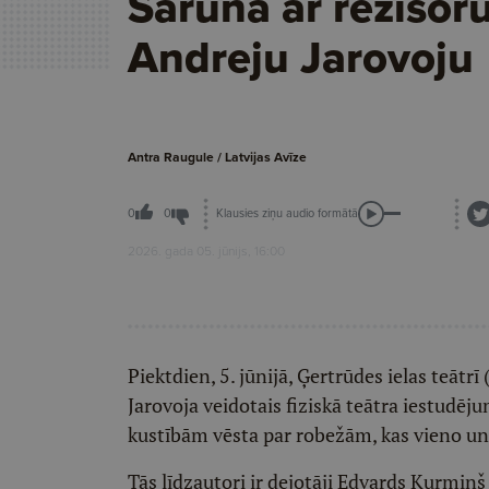
Saruna ar režisor
Andreju Jarovoju
Antra Raugule / Latvijas Avīze
Klausies ziņu audio formātā
0
0
2026. gada 05. jūnijs, 16:00
Piektdien, 5. jūnijā, Ģertrūdes ielas teātr
Jarovoja veidotais fiziskā teātra iestudējum
kustībām vēsta par robežām, kas vieno un 
Tās līdzautori ir dejotāji Edvards Kurmiņ