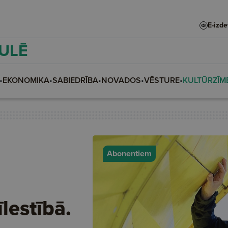
E-izd
AULĒ
•
EKONOMIKA
•
SABIEDRĪBA
•
NOVADOS
•
VĒSTURE
•
KULTŪRZĪM
Abonentiem
lestībā.