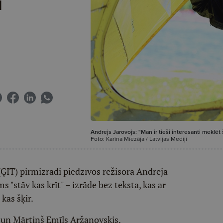
u
Andrejs Jarovojs: "Man ir tieši interesanti meklēt š
Foto: Karīna Miezāja / Latvijas Mediji
ī (ĢIT) pirmizrādi piedzīvos režisora Andreja
s "stāv kas krīt" – izrāde bez teksta, kas ar
kas šķir.
š un Mārtiņš Emīls Aržanovskis.