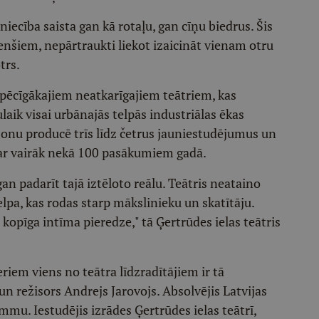
iecība saista gan kā rotaļu, gan cīņu biedrus. Šis
nšiem, nepārtraukti liekot izaicināt vienam otru
trs.
 spēcīgākajiem neatkarīgajiem teātriem, kas
laik visai urbānajās telpās industriālas ēkas
ezonu producē trīs līdz četrus jauniestudējumus un
ar vairāk nekā 100 pasākumiem gadā.
gan padarīt tajā iztēloto reālu. Teātris neataino
telpa, kas rodas starp mākslinieku un skatītāju.
ir kopīga intīma pieredze," tā Ģertrūdes ielas teātris
iem viens no teātra līdzradītājiem ir tā
un režisors Andrejs Jarovojs. Absolvējis Latvijas
mu. Iestudējis izrādes Ģertrūdes ielas teātrī,