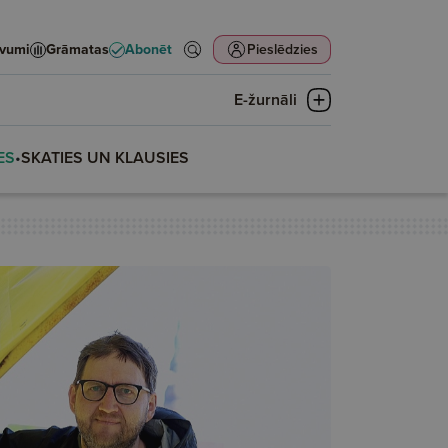
evumi
Grāmatas
Abonēt
Pieslēdzies
E-žurnāli
ES
•
SKATIES UN KLAUSIES