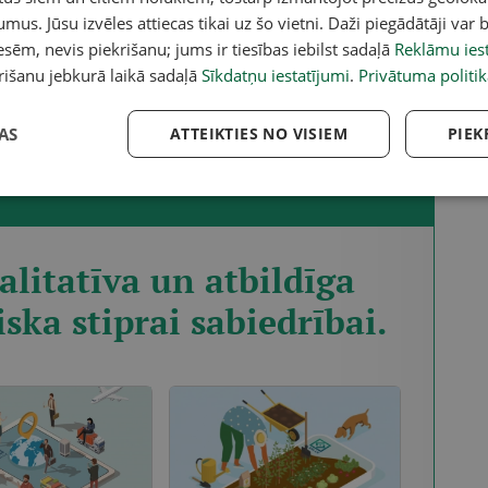
s veidojas starp brāļiem.
umus. Jūsu izvēles attiecas tikai uz šo vietni. Daži piegādātāji var b
sēm, nevis piekrišanu; jums ir tiesības iebilst sadaļā
Reklāmu iest
rišanu jebkurā laikā sadaļā
Sīkdatņu iestatījumi
.
Privātuma politik
AS
ATTEIKTIES NO VISIEM
PIEK
t, iegādājies abonementu!
alitatīva un atbildīga
iska stiprai sabiedrībai.