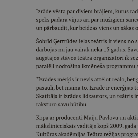
Izrāde vēsta par diviem brāļiem, kurus radn
spēks padara viņus arī par mūžīgiem sānce
un pārbaudīt, kur beidzas viens un sākas o
Šobrīd Ģertrūdes ielas teātris ir viens no
darbojas nu jau vairāk nekā 15 gadus. Savu
augstajos stāvos teātra organizatori ik s
paralēli nodrošina ikmēneša programmu 
"Izrādes mērķis ir nevis attēlot reālo, bet 
pasauli, bet maina to. Izrāde ir enerģijas 
Skatītājs ir izrādes līdzautors, un teātris 
raksturo savu būtību.
Kopā ar producenti Maiju Pavlovu un aktier
mākslinieciskais vadītājs kopš 2009. gada 
Kultūras akadēmijas Teātra režijas program