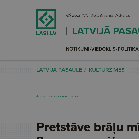
26.2 °C
C. 06.08
Aisma, Askolds
LATVIJĀ PAS
NOTIKUMI
•
VIEDOKLIS
•
POLITIKA
LATVIJĀ PASAULĒ
KULTŪRZĪMES
#izrādes
#režisori
#teātris
Pretstāve brāļu mī