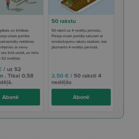
50 rakstu
gākais un ērtākais
50 raksti uz 4 nedēļu periodu.
eeja visam portāla
Pieeja visam portāla saturam ar
 samazinātu reklāmas
ierobežojumu rakstu skaitam, kas
rēķinies ar vienu
jāizmanto 4 nedēļu periodā.
ev ērtā veidā, un lieto
u 52 nedēļas.
€
/ uz 52
 . Tikai 0,58
2.50 €
/ 50 raksti 4
dēļā.
nedēļās
Abonē
Abonē