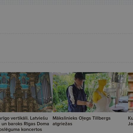
rīgo vertikāli. Latviešu
Mākslinieks Oļegs Tillbergs
Ku
i un baroks Rīgas Doma
atgriežas
Ja
noslēguma koncertos