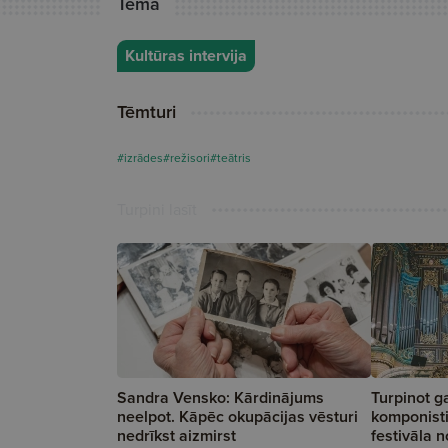
Tēma
Kultūras intervija
Tēmturi
#izrādes
#režisori
#teātris
Turpini lasīt
Sandra Vensko: Kārdinājums
Turpinot ga
neelpot. Kāpēc okupācijas vēsturi
komponist
nedrīkst aizmirst
festivāla 