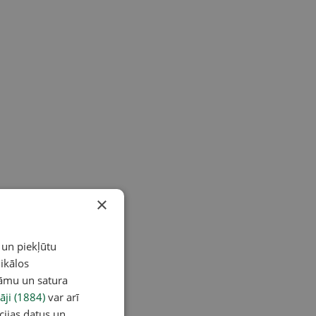
×
 un piekļūtu
ikālos
lāmu un satura
āji (1884)
var arī
cijas datus un