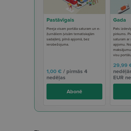
Pastāvīgais
Gada
Pieeja visam portāla saturam un e-
Pats izdevī
žurnāliem (visām tematiskajām
pirkums. Pi
sadaļām), pilnā apjomā, bez
saturam ar
ierobežojuma.
apjomu. No
maksājumu s
visu portāl
29,99 
1,00 €
/ pirmās 4
nedēļām
nedēļas
EUR ne
Abonē