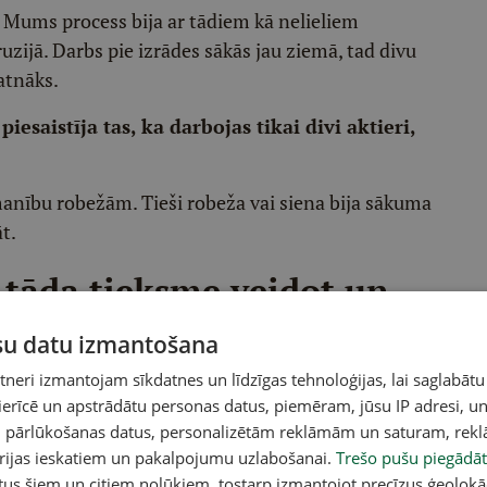
n. Mums process bija ar tādiem kā nelieliem
uzijā. Darbs pie izrādes sākās jau ziemā, tad divu
 atnāks.
esaistīja tas, ka darbojas tikai divi aktieri,
anību robežām. Tieši robeža vai siena bija sākuma
āt.
 tāda tieksme veidot un
jā pašā laikā mums arī
ūsu datu izmantošana
eri izmantojam sīkdatnes un līdzīgas tehnoloģijas, lai saglabātu
n, par to domājot,
 ierīcē un apstrādātu personas datus, piemēram, jūsu IP adresi, un
un pārlūkošanas datus, personalizētām reklāmām un saturam, rek
āku veidu, kā par šo runāt
orijas ieskatiem un pakalpojumu uzlabošanai.
Trešo pušu piegādāt
tus šiem un citiem nolūkiem, tostarp izmantojot precīzus ģeolokā