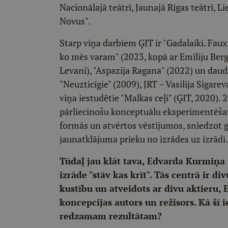
Nacionālajā teātrī, Jaunajā Rīgas teātrī, Li
Novus".
Starp viņa darbiem ĢIT ir "Gadalaiki. Faux p
ko mēs varam" (2023, kopā ar Emīliju Be
Levani), "Aspazija Ragana" (2022) un daudzi
"Neuzticīgie" (2009), JRT – Vasilija Sigarev
viņa iestudētie "Malkas ceļi" (ĢIT, 2020)
pārliecinošu konceptuālu eksperimentēšanu
formās un atvērtos vēstījumos, sniedzot g
jaunatklājuma prieku no izrādes uz izrādi.
Tūdaļ jau klāt tava, Edvarda Kurmiņa
izrāde "stāv kas krīt". Tās centrā ir div
kustību un atveidots ar divu aktieru, 
koncepcijas autors un režisors. Kā šī
redzamam rezultātam?