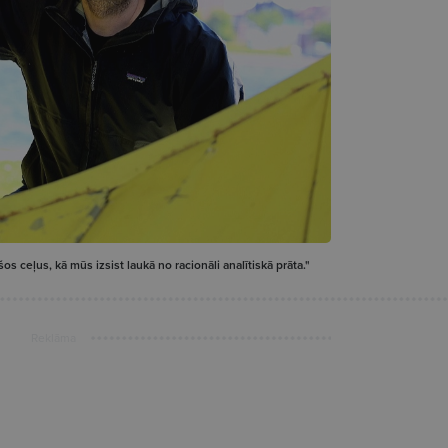
os ceļus, kā mūs izsist laukā no racionāli analītiskā prāta."
Reklāma