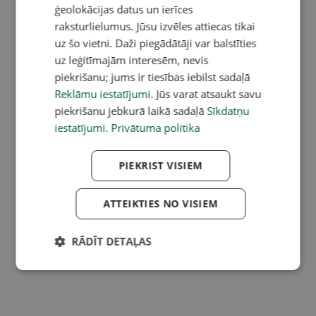
ģeolokācijas datus un ierīces
raksturlielumus. Jūsu izvēles attiecas tikai
uz šo vietni. Daži piegādātāji var balstīties
uz leģitīmajām interesēm, nevis
piekrišanu; jums ir tiesības iebilst sadaļā
Reklāmu iestatījumi
. Jūs varat atsaukt savu
piekrišanu jebkurā laikā sadaļā
Sīkdatņu
iestatījumi
.
Privātuma politika
PIEKRIST VISIEM
ATTEIKTIES NO VISIEM
RĀDĪT DETAĻAS