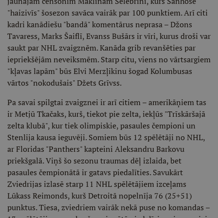
jaunajam censonim Maklīnam Selebrīni, kurš Sanhosē
"haizivīs" šosezon savāca vairāk par 100 punktiem. Arī citi
kadri kanādiešu "bandā" komentārus neprasa – Džons
Tavaress, Marks Šaiflī, Evanss Bušārs ir vīri, kurus droši var
saukt par NHL zvaigznēm. Kanāda grib revanšēties par
iepriekšējām neveiksmēm. Starp citu, viens no vārtsargiem
"kļavas lapām" būs Elvi Merzļikinu šogad Kolumbusas
vārtos "nokodušais" Džets Grīvss.
Pa savai spilgtai zvaigznei ir arī citiem – amerikāņiem tas
ir Metjū Tkačaks, kurš, tiekot pie zelta, iekļūs "Trīskāršajā
zelta klubā", kur tiek olimpiskie, pasaules čempioni un
Stenlija kausa ieguvēji. Somiem būs 12 spēlētāji no NHL,
ar Floridas "Panthers" kapteini Aleksandru Barkovu
priekšgalā. Viņš šo sezonu traumas dēļ izlaida, bet
pasaules čempionātā ir gatavs piedalīties. Savukārt
Zviedrijas izlasē starp 11 NHL spēlētājiem izceļams
Lūkass Reimonds, kurš Detroitā nopelnīja 76 (25+51)
punktus. Tiesa, zviedriem vairāk nekā puse no komandas –