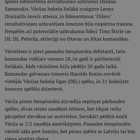
spēles Edmontonā aizvadījušais uzbrucējs Džošua
Samanskis. Vācijas hokeja lielākā zvaigzne Leons
Draizaitls šoreiz atteica, jo Edmontonas "Oilers"
rezultatīvajam uzbrucējam šosezon bija nopietna trauma.
Nespēlēs arī potenciālie uzbrukuma līderi Tims Šticle un
Dž. Dž. Peterka, attiecīgi no Otavas un Jūtas komandām.
Vāciešiem ir pieci pasaules čempionāta debitanti, taču
komandas vidējais vecums 28,56 gadi ir pārliecinoši
lielākais, kāds vāciešiem bijis pēdējo 20 gadu laikā.
Komandas galvenais treneris Harolds Kreiss novērtē
vietējās Vācijas hokeja līgas (DEL) spēku, jo 21 hokejists
šosezon spēlēja dzimtenē.
Vācija pirms čempionāta aizvadīja septiņas pārbaudes
spēles, divas reizes zaudējot čehiem, bet tikpat reižu
pārspējot slovākus un austriešus. Savukārt pēdējā mačā
Vācija ar 2:5 zaudēja amerikāņiem. Pasaules čempionātu
vācieši sāks pret Somiju, bet pirms spēles ar Latviju tai būs
viena atpūtas diena.