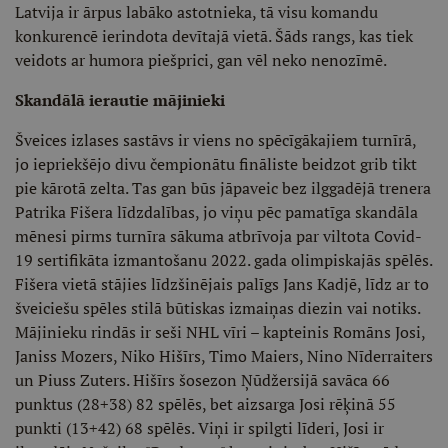
Latvija ir ārpus labāko astotnieka, tā visu komandu
konkurencē ierindota devītajā vietā. Šāds rangs, kas tiek
veidots ar humora piešprici, gan vēl neko nenozīmē.
Skandālā ierautie mājinieki
Šveices izlases sastāvs ir viens no spēcīgākajiem turnīrā,
jo iepriekšējo divu čempionātu fināliste beidzot grib tikt
pie kārotā zelta. Tas gan būs jāpaveic bez ilggadējā trenera
Patrika Fišera līdzdalības, jo viņu pēc pamatīga skandāla
mēnesi pirms turnīra sākuma atbrīvoja par viltota Covid-
19 sertifikāta izmantošanu 2022. gada olimpiskajās spēlēs.
Fišera vietā stājies līdzšinējais palīgs Jans Kadjē, līdz ar to
šveiciešu spēles stilā būtiskas izmaiņas diezin vai notiks.
Mājinieku rindās ir seši NHL vīri – kapteinis Romāns Josi,
Janiss Mozers, Niko Hišīrs, Timo Maiers, Nino Nīderraiters
un Piuss Zuters. Hišīrs šosezon Ņūdžersijā savāca 66
punktus (28+38) 82 spēlēs, bet aizsarga Josi rēķinā 55
punkti (13+42) 68 spēlēs. Viņi ir spilgti līderi, Josi ir