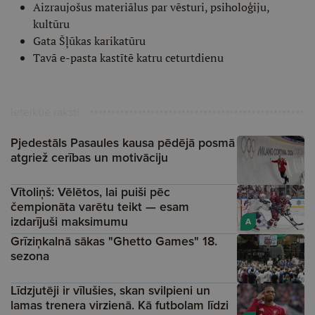
Aizraujošus materiālus par vēsturi, psiholoģiju,
kultūru
Gata Šļūkas karikatūru
Tavā e-pasta kastītē katru ceturtdienu
Ieteiktie raksti
Pjedestāls Pasaules kausa pēdējā posmā
atgriež cerības un motivāciju
Vītoliņš: Vēlētos, lai puiši pēc
čempionāta varētu teikt — esam
izdarījuši maksimumu
A
Grīziņkalnā sākas "Ghetto Games" 18.
sezona
Līdzjutēji ir vīlušies, skan svilpieni un
lamas trenera virzienā. Kā futbolam līdzi