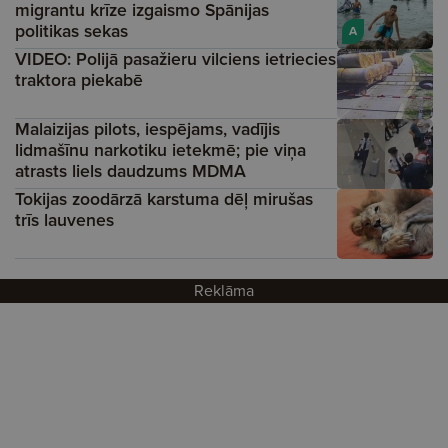
migrantu krīze izgaismo Spānijas
politikas sekas
A
VIDEO: Polijā pasažieru vilciens ietriecies
traktora piekabē
Malaizijas pilots, iespējams, vadījis
lidmašīnu narkotiku ietekmē; pie viņa
atrasts liels daudzums MDMA
Tokijas zoodārzā karstuma dēļ mirušas
trīs lauvenes
Reklāma