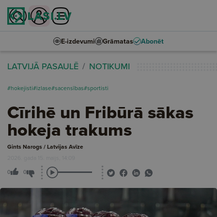
E-izdevumi
Grāmatas
Abonēt
LATVIJĀ PASAULĒ
NOTIKUMI
#hokejisti
#izlase
#sacensības
#sportisti
Cīrihē un Fribūrā sākas
hokeja trakums
Gints Narogs / Latvijas Avīze
2026. gada 15. maijs, 14:09
0
0