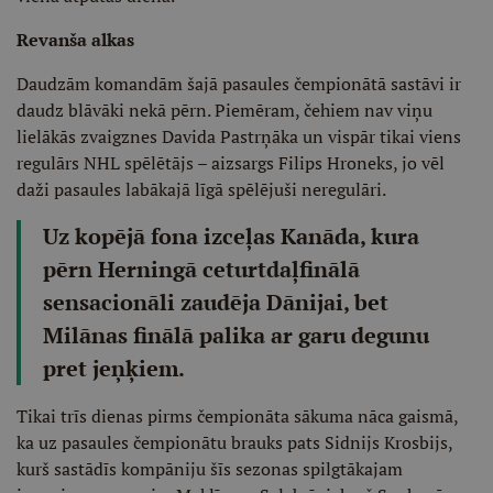
Revanša alkas
Daudzām komandām šajā pasaules čempionātā sastāvi ir
daudz blāvāki nekā pērn. Piemēram, čehiem nav viņu
lielākās zvaigznes Davida Pastrņāka un vispār tikai viens
regulārs NHL spēlētājs – aizsargs Filips Hroneks, jo vēl
daži pasaules labākajā līgā spēlējuši neregulāri.
Uz kopējā fona izceļas Kanāda, kura
pērn Herningā ceturtdaļfinālā
sensacionāli zaudēja Dānijai, bet
Milānas finālā palika ar garu degunu
pret jeņķiem.
Tikai trīs dienas pirms čempionāta sākuma nāca gaismā,
ka uz pasaules čempionātu brauks pats Sidnijs Krosbijs,
kurš sastādīs kompāniju šīs sezonas spilgtākajam