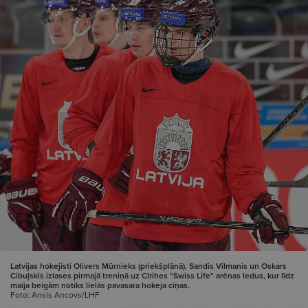
Latvijas hokejisti Olivers Mūrnieks (priekšplānā), Sandis Vilmanis un Oskars
Cibuļskis izlases pirmajā treniņā uz Cīrihes "Swiss Life" arēnas ledus, kur līdz
maija beigām notiks lielās pavasara hokeja cīņas.
Foto: Ansis Ancovs/LHF