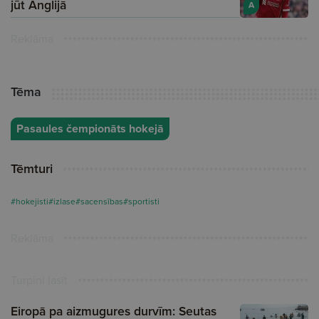
jūt Anglijā
A
Reklāma
Tēma
Pasaules čempionāts hokejā
Tēmturi
#hokejisti
#izlase
#sacensības
#sportisti
Reklāma
Turpini lasīt
Eiropā pa aizmugures durvīm: Seutas