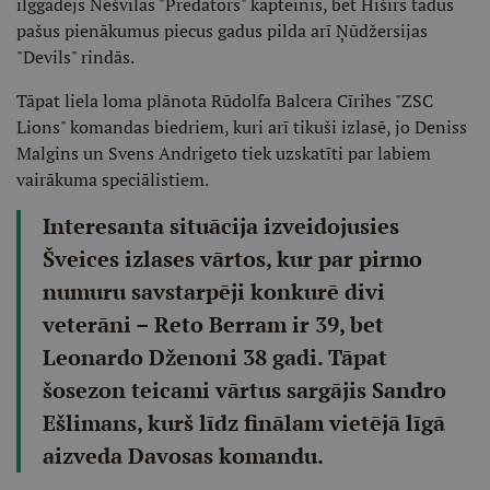
ilggadējs Nešvilas "Predators" kapteinis, bet Hišīrs tādus
pašus pienākumus piecus gadus pilda arī Ņūdžersijas
"Devils" rindās.
Tāpat liela loma plānota Rūdolfa Balcera Cīrihes "ZSC
Lions" komandas biedriem, kuri arī tikuši izlasē, jo Deniss
Malgins un Svens Andrigeto tiek uzskatīti par labiem
vairākuma speciālistiem.
Interesanta situācija izveidojusies
Šveices izlases vārtos, kur par pirmo
numuru savstarpēji konkurē divi
veterāni – Reto Berram ir 39, bet
Leonardo Dženoni 38 gadi. Tāpat
šosezon teicami vārtus sargājis Sandro
Ešlimans, kurš līdz finālam vietējā līgā
aizveda Davosas komandu.