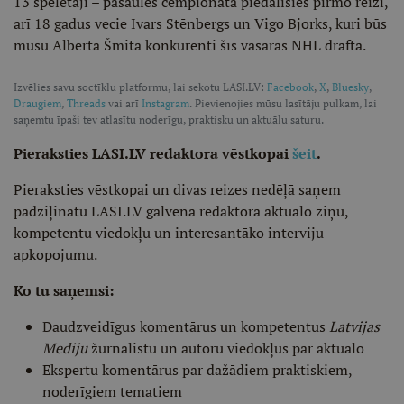
13 spēlētāji – pasaules čempionātā piedalīsies pirmo reizi,
arī 18 gadus vecie Ivars Stēnbergs un Vigo Bjorks, kuri būs
mūsu Alberta Šmita konkurenti šīs vasaras NHL draftā.
Izvēlies savu soctīklu platformu, lai sekotu LASI.LV:
Facebook
,
X
,
Bluesky
,
Draugiem
,
Threads
vai arī
Instagram
. Pievienojies mūsu lasītāju pulkam, lai
saņemtu īpaši tev atlasītu noderīgu, praktisku un aktuālu saturu.
Pieraksties LASI.LV redaktora vēstkopai
šeit
.
Pieraksties vēstkopai un divas reizes nedēļā saņem
padziļinātu LASI.LV galvenā redaktora aktuālo ziņu,
kompetentu viedokļu un interesantāko interviju
apkopojumu.
Ko tu saņemsi:
Daudzveidīgus komentārus un kompetentus
Latvijas
Mediju
žurnālistu un autoru viedokļus par aktuālo
Ekspertu komentārus par dažādiem praktiskiem,
noderīgiem tematiem