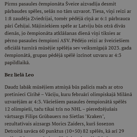
Pirms pasaules čempionāta Šveice aizvadīja desmit
pārbaudes spēles, sešās no tām uzvarot. Tiesa, viņi reizi ar
1:8 zaudēja Zviedrijai, tomēr pēdējā cīņā ar 6:1 pārbrauca
pāri Čehijai. Mājiniekiem spēle ar Latviju būs otrā divās
dienās, jo čempionāta atklāšanas dienā viņi tiksies ar
pērno pasaules čempioni ASV. Pēdējo reizi ar šveiciešiem
oficiālā turnīrā mūsējie spēlēja sev veiksmīgajā 2023. gada
čempionātā, grupas pēdējā spēlē izcīnot uzvaru ar 4:3
papildlaikā.
Bez lielā Leo
Daudz labāk mūsējiem atmiņā būs palicis mačs ar otro
pretinieci Cīrihē – Vāciju, kuru februārī olimpiskajā Milānā
uzvarējām ar 4:3. Vāciešiem pasaules čempionātā spēlēs
12 olimpieši, taču tikai trīs no NHL – pieredzējušais
vārtsargs Filips Grūbauers no Sietlas "Kraken",
rezultatīvais aizsargs Morics Zaiders, kurš šosezon
Detroitā savāca 60 punktus (10+50) 82 spēlēs, kā arī 29