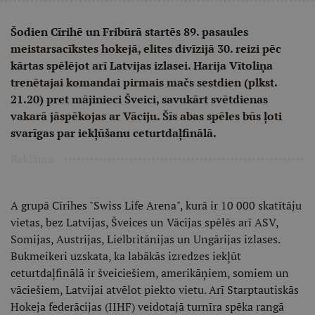
Šodien Cīrihē un Fribūrā startēs 89. pasaules
meistarsacīkstes hokejā, elites divīzijā 30. reizi pēc
kārtas spēlējot arī Latvijas izlasei. Harija Vītoliņa
trenētajai komandai pirmais mačs sestdien (plkst.
21.20) pret mājinieci Šveici, savukārt svētdienas
vakarā jāspēkojas ar Vāciju. Šīs abas spēles būs ļoti
svarīgas par iekļūšanu ceturtdaļfinālā.
Reklāma
A grupā Cīrihes "Swiss Life Arena", kurā ir 10 000 skatītāju
vietas, bez Latvijas, Šveices un Vācijas spēlēs arī ASV,
Somijas, Austrijas, Lielbritānijas un Ungārijas izlases.
Bukmeikeri uzskata, ka labākās izredzes iekļūt
ceturtdaļfinālā ir šveiciešiem, amerikāņiem, somiem un
vāciešiem, Latvijai atvēlot piekto vietu. Arī Starptautiskās
Hokeja federācijas (IIHF) veidotajā turnīra spēka rangā