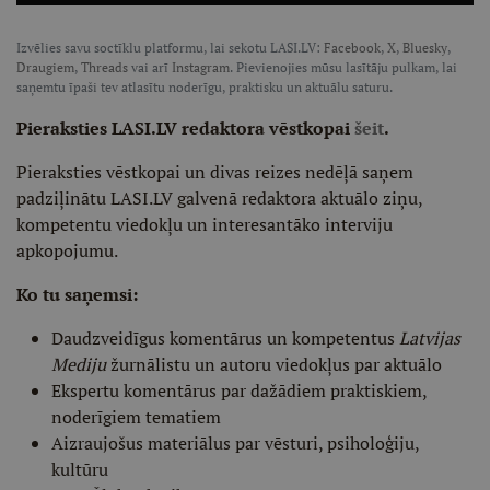
Izvēlies savu soctīklu platformu, lai sekotu LASI.LV:
Facebook
,
X
,
Bluesky
,
Draugiem
,
Threads
vai arī
Instagram
. Pievienojies mūsu lasītāju pulkam, lai
saņemtu īpaši tev atlasītu noderīgu, praktisku un aktuālu saturu.
Pieraksties LASI.LV redaktora vēstkopai
šeit
.
Pieraksties vēstkopai un divas reizes nedēļā saņem
padziļinātu LASI.LV galvenā redaktora aktuālo ziņu,
kompetentu viedokļu un interesantāko interviju
apkopojumu.
Ko tu saņemsi:
Daudzveidīgus komentārus un kompetentus
Latvijas
Mediju
žurnālistu un autoru viedokļus par aktuālo
Ekspertu komentārus par dažādiem praktiskiem,
noderīgiem tematiem
Aizraujošus materiālus par vēsturi, psiholoģiju,
kultūru