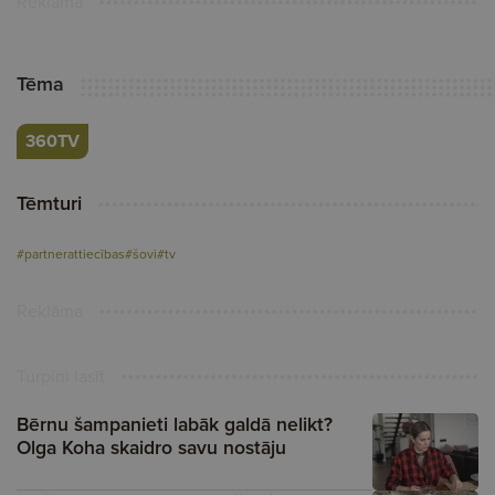
Reklāma
Tēma
360TV
Tēmturi
#partnerattiecības
#šovi
#tv
Reklāma
Turpini lasīt
Bērnu šampanieti labāk galdā nelikt?
Olga Koha skaidro savu nostāju