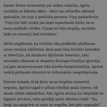
Kamēr Estere interesējās par mātes reakciju, Agrita
norādīja uz būtisku faktu – Jānis jau attiecību sākumā
apzinājās, ka viņa ir publiska persona. Viņa paskaidroja:
"Viņš ļoti labi zināja jau kopš iepazīšanās brīža, ka es
esmu publisks cilvēks. Viņam arī bija iespēja, sarunāts
laiks un termiņš, kad izteikties."
Meita atgādināja, ka vīrietim tika piedāvāta platforma
savas versijas izklāstam. Jānis pats bija iniciējis kontaktu
ar televīziju, lai skaidrotu šķiršanās iemeslus, taču
norunāto tikšanos ar ekspertu Kristapu Ozoliņu ignorēja.
Lai gan attaisnojumam tika minēta hospitalizācija, Agritas
veiktā pārbaude slimnīcā šo informāciju neapstiprināja.
Esteres ieskatā, tā kā Jānis savas iespējas izmantot
neprata, Agritai tagad ir pilnas tiesības pašai izlemt, cik
daudz atklāt sabiedrībai. Pati Agrita atzina, ka labprātāk šo
lappusi aizvērtu, taču apstākļi spiež rīkoties citādi: "Nu,
baigi jau apspriest es vairs šo negribu, bet pats uzprasās!"