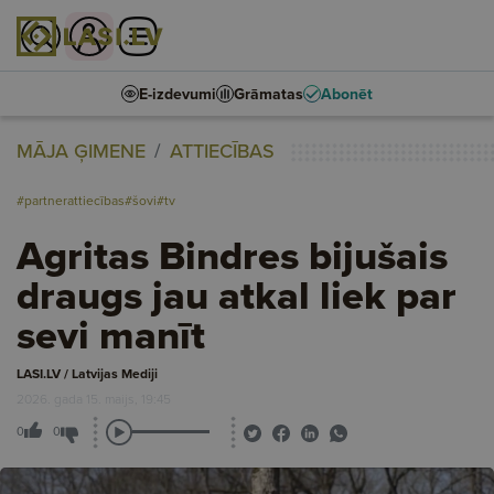
E-izdevumi
Grāmatas
Abonēt
MĀJA ĢIMENE
ATTIECĪBAS
#partnerattiecības
#šovi
#tv
Agritas Bindres bijušais
draugs jau atkal liek par
sevi manīt
LASI.LV / Latvijas Mediji
2026. gada 15. maijs, 19:45
0
0