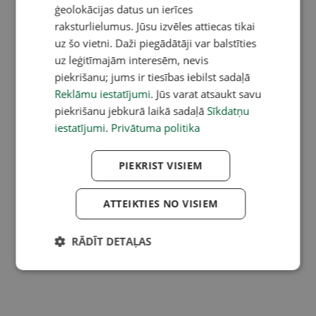
ģeolokācijas datus un ierīces
raksturlielumus. Jūsu izvēles attiecas tikai
uz šo vietni. Daži piegādātāji var balstīties
uz leģitīmajām interesēm, nevis
piekrišanu; jums ir tiesības iebilst sadaļā
Reklāmu iestatījumi
. Jūs varat atsaukt savu
piekrišanu jebkurā laikā sadaļā
Sīkdatņu
iestatījumi
.
Privātuma politika
PIEKRIST VISIEM
ATTEIKTIES NO VISIEM
RĀDĪT DETAĻAS