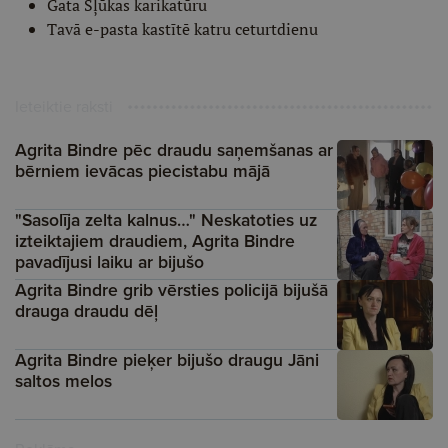
Gata Šļūkas karikatūru
Tavā e-pasta kastītē katru ceturtdienu
Ieteiktie raksti
Agrita Bindre pēc draudu saņemšanas ar
bērniem ievācas piecistabu mājā
"Sasolīja zelta kalnus…" Neskatoties uz
izteiktajiem draudiem, Agrita Bindre
pavadījusi laiku ar bijušo
Agrita Bindre grib vērsties policijā bijušā
drauga draudu dēļ
Agrita Bindre pieķer bijušo draugu Jāni
saltos melos