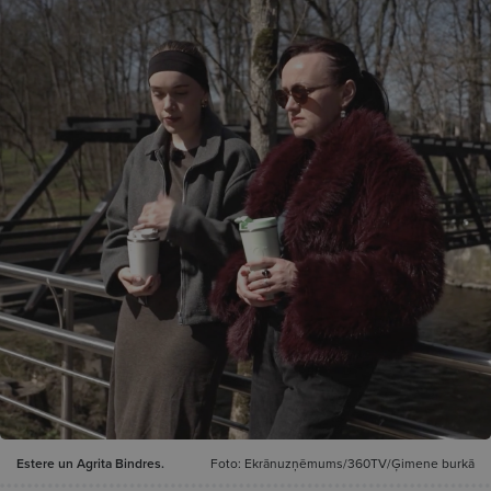
Estere un Agrita Bindres.
Foto: Ekrānuzņēmums/360TV/Ģimene burkā