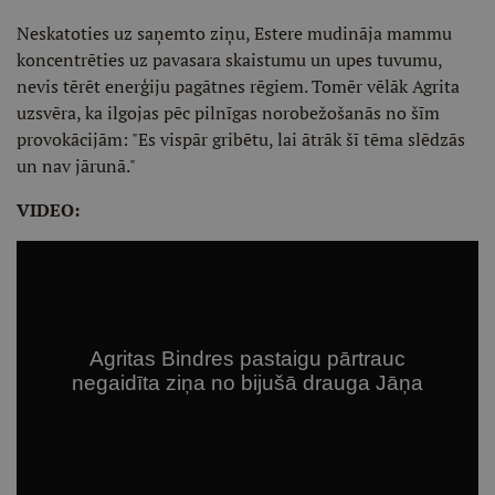
Neskatoties uz saņemto ziņu, Estere mudināja mammu
koncentrēties uz pavasara skaistumu un upes tuvumu,
nevis tērēt enerģiju pagātnes rēgiem. Tomēr vēlāk Agrita
uzsvēra, ka ilgojas pēc pilnīgas norobežošanās no šīm
provokācijām: "Es vispār gribētu, lai ātrāk šī tēma slēdzās
un nav jārunā."
VIDEO: