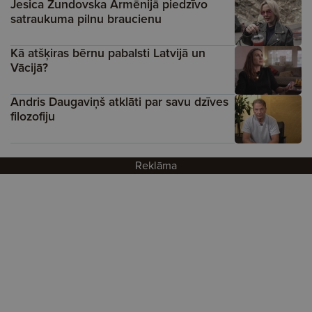
Jesica Zundovska Armēnijā piedzīvo
satraukuma pilnu braucienu
Kā atšķiras bērnu pabalsti Latvijā un
Vācijā?
Andris Daugaviņš atklāti par savu dzīves
filozofiju
Reklāma