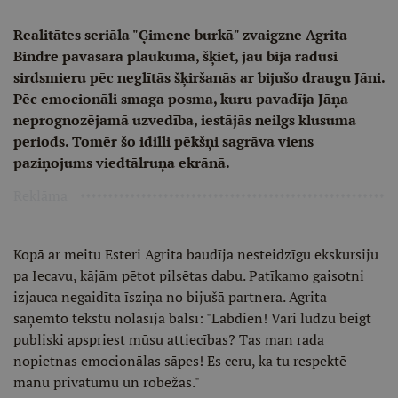
Realitātes seriāla "Ģimene burkā" zvaigzne Agrita
Bindre pavasara plaukumā, šķiet, jau bija radusi
sirdsmieru pēc neglītās šķiršanās ar bijušo draugu Jāni.
Pēc emocionāli smaga posma, kuru pavadīja Jāņa
neprognozējamā uzvedība, iestājās neilgs klusuma
periods. Tomēr šo idilli pēkšņi sagrāva viens
paziņojums viedtālruņa ekrānā.
Reklāma
Kopā ar meitu Esteri Agrita baudīja nesteidzīgu ekskursiju
pa Iecavu, kājām pētot pilsētas dabu. Patīkamo gaisotni
izjauca negaidīta īsziņa no bijušā partnera. Agrita
saņemto tekstu nolasīja balsī: "Labdien! Vari lūdzu beigt
publiski apspriest mūsu attiecības? Tas man rada
nopietnas emocionālas sāpes! Es ceru, ka tu respektē
manu privātumu un robežas."