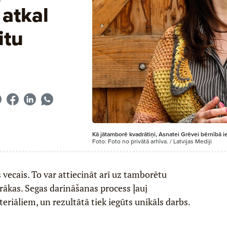
atkal
itu
Kā jātamborē kvadrātiņi, Asnatei Grēvei bērnībā 
Foto: Foto no privātā arhīva. / Latvijas Mediji
s vecais. To var attiecināt arī uz tamborētu
rākas. Segas darināšanas process ļauj
riāliem, un rezultātā tiek iegūts unikāls darbs.