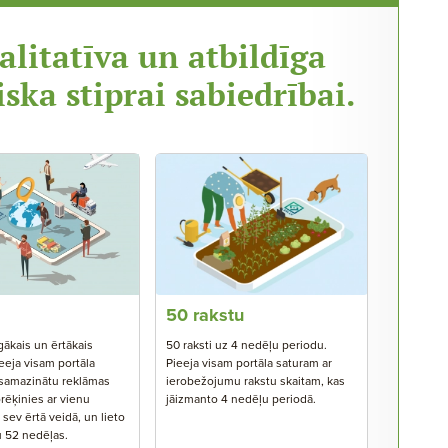
alitatīva un atbildīga
iska stiprai sabiedrībai.
50 rakstu
gākais un ērtākais
50 raksti uz 4 nedēļu periodu.
eeja visam portāla
Pieeja visam portāla saturam ar
 samazinātu reklāmas
ierobežojumu rakstu skaitam, kas
rēķinies ar vienu
jāizmanto 4 nedēļu periodā.
ev ērtā veidā, un lieto
u 52 nedēļas.