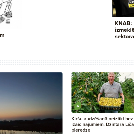
A
Ķiršu audzēšanā neiztikt bez
izaicinājumiem. Dzintara Līča
pieredze