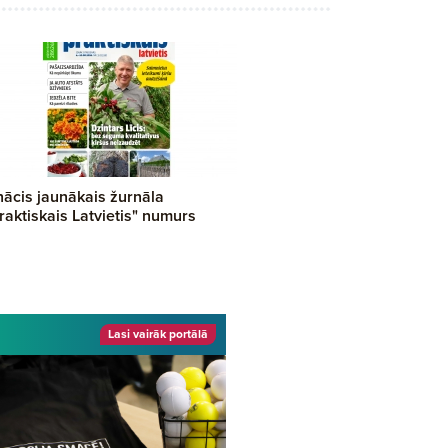
nācis jaunākais žurnāla
raktiskais Latvietis" numurs