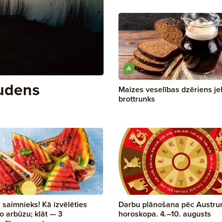
A
rudens
Maizes veselības dzēriens je
brottrunks
 saimnieks! Kā izvēlēties
Darbu plānošana pēc Austr
o arbūzu; klāt — 3
horoskopa. 4.–10. augusts