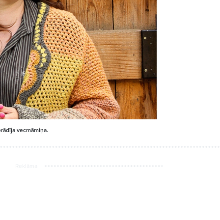
ierādīja vecmāmiņa.
Reklāma