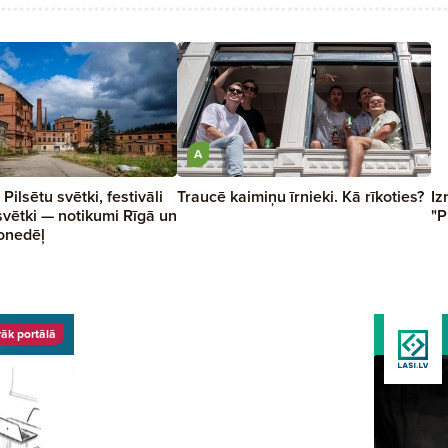
A
ilsētu svētki, festivāli
Traucē kaimiņu īrnieki. Kā rīkoties?
Iz
svētki — notikumi Rīgā un
"P
onedēļ