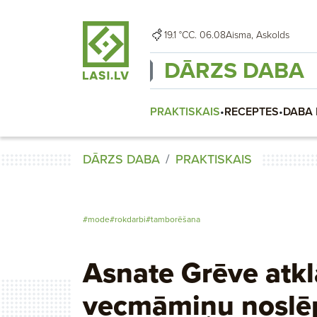
19.1 °C
C. 06.08
Aisma, Askolds
DĀRZS DABA
PRAKTISKAIS
•
RECEPTES
•
DABA 
DĀRZS DABA
PRAKTISKAIS
#mode
#rokdarbi
#tamborēšana
Asnate Grēve atkl
vecmāmiņu noslē