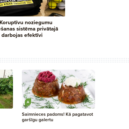
A
Saimnieces padoms! Kā pagatavot
garšīgu galertu