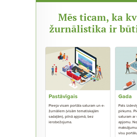
Mēs ticam, ka kv
žurnālistika ir būt
Pastāvīgais
Gada
Pieeja visam portāla saturam un e-
Pats izdevī
žurnāliem (visām tematiskajām
pirkums. Pi
sadaļām), pilnā apjomā, bez
saturam ar
ierobežojuma.
apjomu. No
maksājumu s
visu portāl