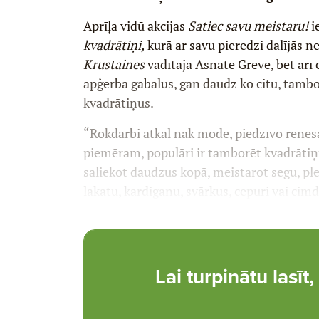
Aprīļa vidū akcijas
Satiec savu meistaru!
i
kvadrātiņi,
kurā ar savu pieredzi dalījās n
Krustaines
vadītāja Asnate Grēve, bet arī 
apģērba gabalus, gan daudz ko citu, tamb
kvadrātiņus.
“Rokdarbi atkal nāk modē, piedzīvo renesa
piemēram, populāri ir tamborēt kvadrātiņ
saliekot daudzus kopā, meistarot segu, pl
lakatu, kardiganu, svārkus, cepuri vai cim
Lai turpinātu lasī