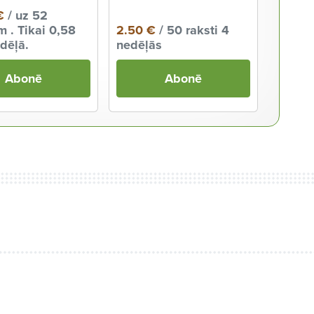
€
/ uz 52
 . Tikai 0,58
2.50 €
/ 50 raksti 4
dēļā.
nedēļās
Abonē
Abonē