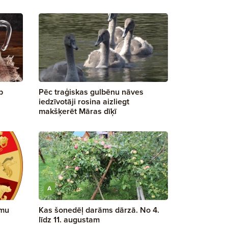
b
Pēc traģiskas gulbēnu nāves
iedzīvotāji rosina aizliegt
makšķerēt Māras dīķī
A
umu
Kas šonedēļ darāms dārzā. No 4.
līdz 11. augustam