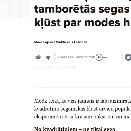
tamborētās segas 
kļūst par modes h
Māra Lapsa / Praktiskais Latvietis
Klausies ziņu audio formātā
2
0
2026. gada 28. maijs, 07:11
Mēdz teikt, ka viss jaunais ir labi aizmirst
kvadrātiņu segām, kas kļūst arvien populā
eksperimentēt ar krāsām, rakstiem un mate
No kvadrātiņiem – ne tikai sega