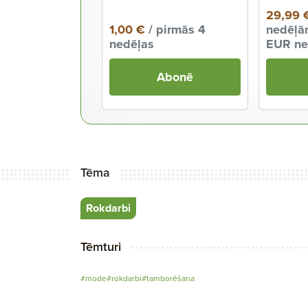
29,99 
1,00 €
/ pirmās 4
nedēļām
nedēļas
EUR ne
Abonē
Tēma
Rokdarbi
Tēmturi
#mode
#rokdarbi
#tamborēšana