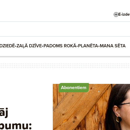
E-izd
DZIEDĒ
•
ZAĻĀ DZĪVE
•
PADOMS ROKĀ
•
PLANĒTA
•
MANA SĒTA
Abonentiem
āj
pumu: