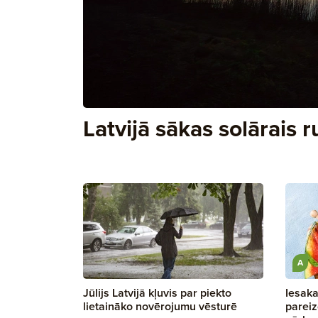
Latvijā sākas solārais 
A
Jūlijs Latvijā kļuvis par piekto
Iesaka
lietaināko novērojumu vēsturē
pareiz