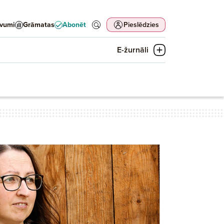
evumi
Grāmatas
Abonēt
Pieslēdzies
E-žurnāli