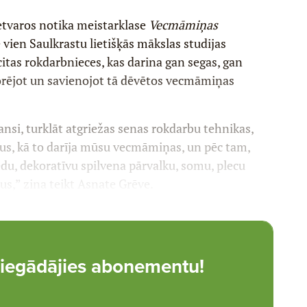
etvaros notika meistarklase
Vecmāmiņas
e vien Saulkrastu lietišķās mākslas studijas
citas rokdarbnieces, kas darina gan segas, gan
orējot un savienojot tā dēvētos vecmāmiņas
nsi, turklāt atgriežas senas rokdarbu tehnikas,
us, kā to darīja mūsu vecmāmiņas, un pēc tam,
edu, dekoratīvu spilvena pārvalku, somu, plecu
dus,” zina teikt Asnate Grēve.
t, iegādājies abonementu!