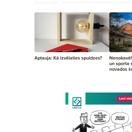
Turpini lasīt
Aptauja: Kā izvēlaties spuldzes?
Nenokavē! P
un sporta 
novados š