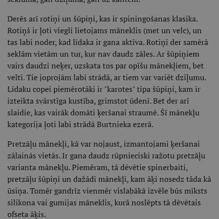
Derēs arī rotiņi un šūpiņi, kas ir spiningošanas klasika.
Rotiņš ir ļoti viegli lietojams māneklis (met un velc), un
tas labi noder, kad līdaka ir gana aktīva. Rotiņi der samērā
seklām vietām un tur, kur nav daudz zāles. Ar šūpiņiem
vairs daudzi neķer, uzskata tos par opīšu mānekļiem, bet
velti. Tie joprojām labi strādā, ar tiem var variēt dziļumu.
Līdaku copei piemērotāki ir "karotes" tipa šūpiņi, kam ir
izteikta svārstīga kustība, grimstot ūdenī. Bet der arī
slaidie, kas vairāk domāti ķeršanai straumē. Šī mānekļu
kategorija ļoti labi strādā Burtnieka ezerā.
Pretzāļu mānekļi, kā var nojaust, izmantojami ķeršanai
zālainās vietās. Ir gana daudz rūpnieciski ražotu pretzāļu
varianta mānekļu. Piemēram, tā dēvētie spinerbaiti,
pretzāļu šūpiņi un dažādi mānekļi, kam āķi nosedz tāda kā
ūsiņa. Tomēr gandrīz vienmēr vislabākā izvēle būs mīksts
silikona vai gumijas māneklis, kurā noslēpts tā dēvētais
ofseta āķis.