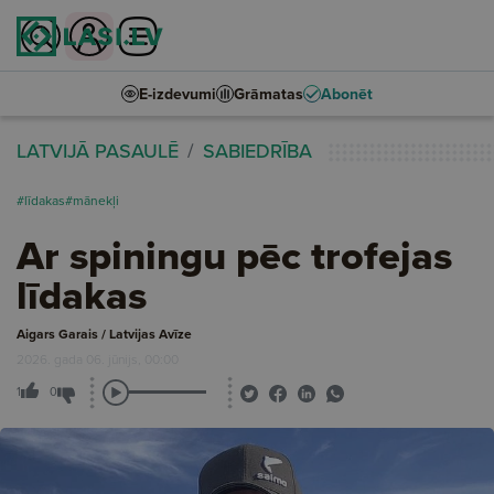
E-izdevumi
Grāmatas
Abonēt
LATVIJĀ PASAULĒ
SABIEDRĪBA
#līdakas
#mānekļi
Ar spiningu pēc trofejas
līdakas
Aigars Garais / Latvijas Avīze
2026. gada 06. jūnijs, 00:00
1
0