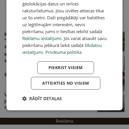
ģeolokācijas datus un ierīces
Reklāma
raksturlielumus. Jūsu izvēles attiecas tikai
uz šo vietni. Daži piegādātāji var balstīties
Turpini lasīt
uz leģitīmajām interesēm, nevis
piekrišanu; jums ir tiesības iebilst sadaļā
Kas satrauc "Latvijas Avīzes" lasītājus?
Reklāmu iestatījumi
. Jūs varat atsaukt savu
"Daudzbērnu ģimenēm laukos dodiet
piekrišanu jebkurā laikā sadaļā
Sīkdatņu
zemi par velti!"
iestatījumi
.
Privātuma politika
Ko neēst karstā laikā? Gastroenterologs
skaidro, kā izvairīties no zarnu infekcijām
A
PIEKRIST VISIEM
8. augusts — Pasaules kaķu diena
ATTEIKTIES NO VISIEM
VIDEO: Rīgā sabojā dzelzceļa
RĀDĪT DETAĻAS
pārbrauktuvi un aizbrauc; būs jāatlīdzina
aptuveni 25 000 eiro
Reklāma