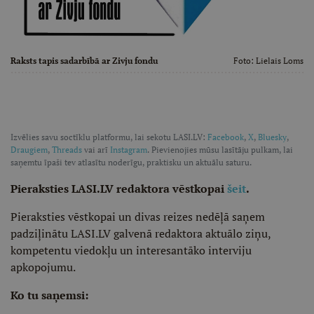
Raksts tapis sadarbībā ar Zivju fondu
Foto:
Lielais Loms
Izvēlies savu soctīklu platformu, lai sekotu LASI.LV:
Facebook
,
X
,
Bluesky
,
Draugiem
,
Threads
vai arī
Instagram
. Pievienojies mūsu lasītāju pulkam, lai
saņemtu īpaši tev atlasītu noderīgu, praktisku un aktuālu saturu.
Pieraksties LASI.LV redaktora vēstkopai
šeit
.
Pieraksties vēstkopai un divas reizes nedēļā saņem
padziļinātu LASI.LV galvenā redaktora aktuālo ziņu,
kompetentu viedokļu un interesantāko interviju
apkopojumu.
Ko tu saņemsi: