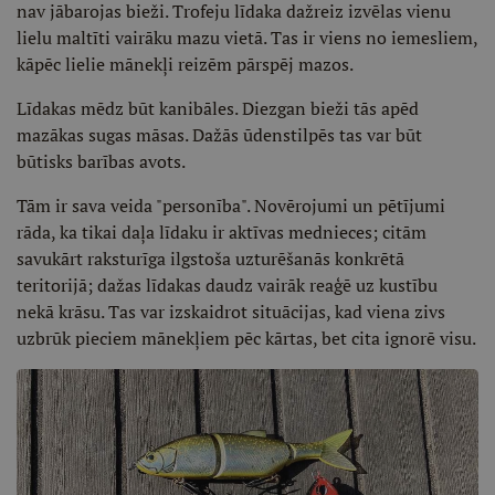
nav jābarojas bieži. Trofeju līdaka dažreiz izvēlas vienu
lielu maltīti vairāku mazu vietā. Tas ir viens no iemesliem,
kāpēc lielie mānekļi reizēm pārspēj mazos.
Līdakas mēdz būt kanibāles. Diezgan bieži tās apēd
mazākas sugas māsas. Dažās ūdenstilpēs tas var būt
būtisks barības avots.
Tām ir sava veida "personība". Novērojumi un pētījumi
rāda, ka tikai daļa līdaku ir aktīvas mednieces; citām
savukārt raksturīga ilgstoša uzturēšanās konkrētā
teritorijā; dažas līdakas daudz vairāk reaģē uz kustību
nekā krāsu. Tas var izskaidrot situācijas, kad viena zivs
uzbrūk pieciem mānekļiem pēc kārtas, bet cita ignorē visu.