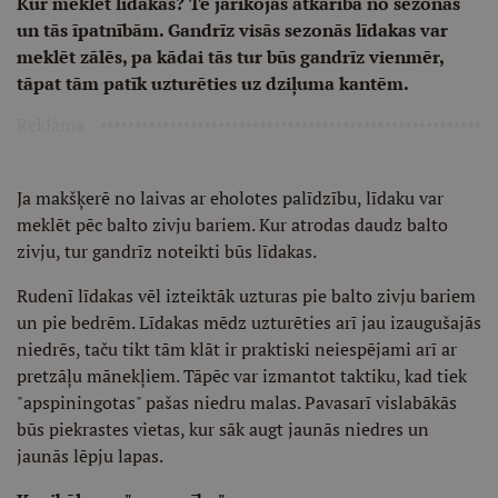
Kur meklēt līdakas? Te jārīkojas atkarībā no sezonas
un tās īpatnībām. Gandrīz visās sezonās līdakas var
meklēt zālēs, pa kādai tās tur būs gandrīz vienmēr,
tāpat tām patīk uzturēties uz dziļuma kantēm.
Reklāma
Ja makšķerē no laivas ar eholotes palīdzību, līdaku var
meklēt pēc balto zivju bariem. Kur atrodas daudz balto
zivju, tur gandrīz noteikti būs līdakas.
Rudenī līdakas vēl izteiktāk uzturas pie balto zivju bariem
un pie bedrēm. Līdakas mēdz uzturēties arī jau izaugušajās
niedrēs, taču tikt tām klāt ir praktiski neiespējami arī ar
pretzāļu mānekļiem. Tāpēc var izmantot taktiku, kad tiek
"apspiningotas" pašas niedru malas. Pavasarī vislabākās
būs piekrastes vietas, kur sāk augt jaunās niedres un
jaunās lēpju lapas.