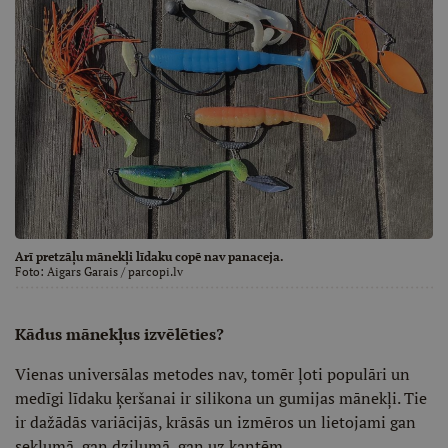
Arī pretzāļu mānekļi līdaku copē nav panaceja.
Foto:
Aigars Garais / parcopi.lv
Kādus mānekļus izvēlēties?
Vienas universālas metodes nav, tomēr ļoti populāri un
medīgi līdaku ķeršanai ir silikona un gumijas mānekļi. Tie
ir dažādās variācijās, krāsās un izmēros un lietojami gan
seklumā, gan dziļumā, gan uz kantēm.