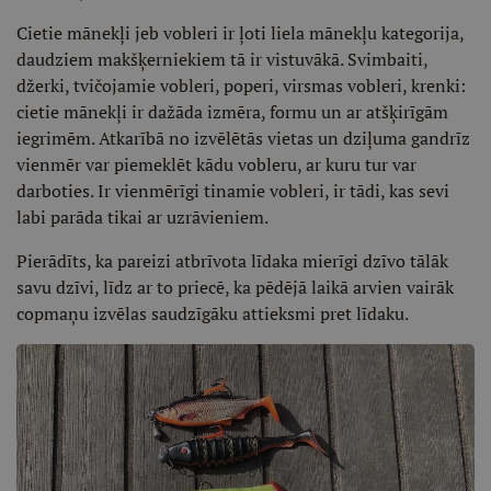
Cietie mānekļi jeb vobleri ir ļoti liela mānekļu kategorija,
daudziem makšķerniekiem tā ir vistuvākā. Svimbaiti,
džerki, tvičojamie vobleri, poperi, virsmas vobleri, krenki:
cietie mānekļi ir dažāda izmēra, formu un ar atšķirīgām
iegrimēm. Atkarībā no izvēlētās vietas un dziļuma gandrīz
vienmēr var piemeklēt kādu vobleru, ar kuru tur var
darboties. Ir vienmērīgi tinamie vobleri, ir tādi, kas sevi
labi parāda tikai ar uzrāvieniem.
Pierādīts, ka pareizi atbrīvota līdaka mierīgi dzīvo tālāk
savu dzīvi, līdz ar to priecē, ka pēdējā laikā arvien vairāk
copmaņu izvēlas saudzīgāku attieksmi pret līdaku.