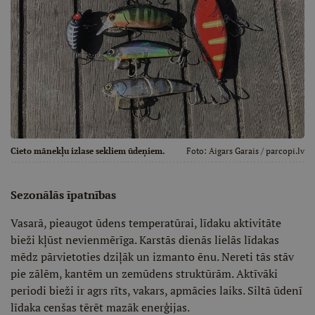
Cieto mānekļu izlase sekliem ūdeņiem.
Foto:
Aigars Garais / parcopi.lv
Sezonālās īpatnības
Vasarā, pieaugot ūdens temperatūrai, līdaku aktivitāte
bieži kļūst nevienmērīga. Karstās dienās lielās līdakas
mēdz pārvietoties dziļāk un izmanto ēnu. Nereti tās stāv
pie zālēm, kantēm un zemūdens struktūrām. Aktīvāki
periodi bieži ir agrs rīts, vakars, apmācies laiks. Siltā ūdenī
līdaka cenšas tērēt mazāk enerģijas.