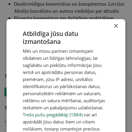
Daudzveidīgus komentārus un kompetentus
Latvijas
Mediju
žurnālistu un autoru viedokļus par aktuālo
Ekspertu komentārus par dažādiem praktiskiem,
×
noderīgiem tematiem
Aizraujošus materiālus par vēsturi, psiholoģiju,
Atbildīga jūsu datu
kultūru
izmantošana
Gata Šļūkas karikatūru
Mēs un mūsu partneri izmantojam
Tavā e-pasta kastītē katru ceturtdienu
sīkdatnes un līdzīgas tehnoloģijas, lai
saglabātu un piekļūtu informācijai jūsu
ierīcē un apstrādātu personas datus,
Tēma
piemēram, jūsu IP adresi, unikālos
identifikatorus un pārlūkošanas datus,
Copes eksperta pieredze
personalizētām reklāmām un saturam,
reklāmu un satura mērīšanai, auditorijas
Tēmturi
ieskatiem un pakalpojumu uzlabošanai.
Trešo pušu piegādātāji (1884)
var arī
apstrādāt jūsu datus šiem un citiem
#līdakas
#mānekļi
nolūkiem, tostarp izmantojot precīzus