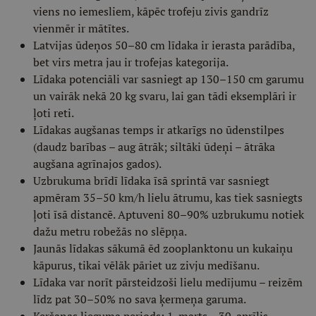
viens no iemesliem, kāpēc trofeju zivis gandrīz
vienmēr ir mātītes.
Latvijas ūdeņos 50–80 cm līdaka ir ierasta parādība,
bet virs metra jau ir trofejas kategorija.
Līdaka potenciāli var sasniegt ap 130–150 cm garumu
un vairāk nekā 20 kg svaru, lai gan tādi eksemplāri ir
ļoti reti.
Līdakas augšanas temps ir atkarīgs no ūdenstilpes
(daudz barības – aug ātrāk; siltāki ūdeņi – ātrāka
augšana agrīnajos gados).
Uzbrukuma brīdī līdaka īsā sprintā var sasniegt
apmēram 35–50 km/h lielu ātrumu, kas tiek sasniegts
ļoti īsā distancē. Aptuveni 80–90% uzbrukumu notiek
dažu metru robežās no slēpņa.
Jaunās līdakas sākumā ēd zooplanktonu un kukaiņu
kāpurus, tikai vēlāk pāriet uz zivju medīšanu.
Līdaka var norīt pārsteidzoši lielu medījumu – reizēm
līdz pat 30–50% no sava ķermeņa garuma.