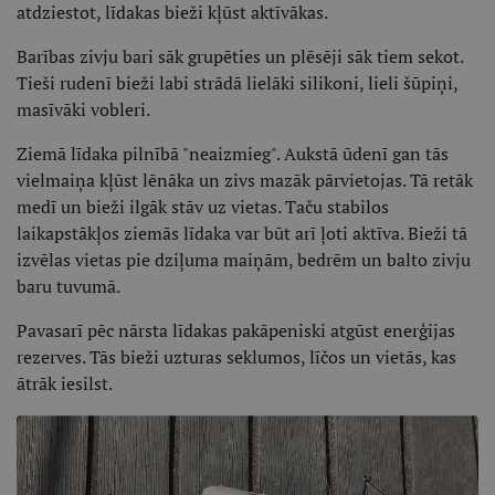
atdziestot, līdakas bieži kļūst aktīvākas.
Barības zivju bari sāk grupēties un plēsēji sāk tiem sekot.
Tieši rudenī bieži labi strādā lielāki silikoni, lieli šūpiņi,
masīvāki vobleri.
Ziemā līdaka pilnībā "neaizmieg". Aukstā ūdenī gan tās
vielmaiņa kļūst lēnāka un zivs mazāk pārvietojas. Tā retāk
medī un bieži ilgāk stāv uz vietas. Taču stabilos
laikapstākļos ziemās līdaka var būt arī ļoti aktīva. Bieži tā
izvēlas vietas pie dziļuma maiņām, bedrēm un balto zivju
baru tuvumā.
Pavasarī pēc nārsta līdakas pakāpeniski atgūst enerģijas
rezerves. Tās bieži uzturas seklumos, līčos un vietās, kas
ātrāk iesilst.