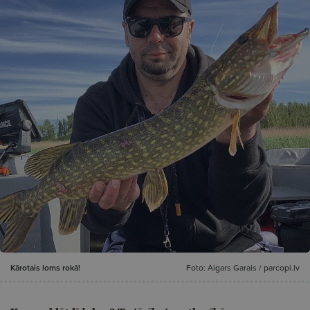
Kārotais loms rokā!
Foto: Aigars Garais / parcopi.lv