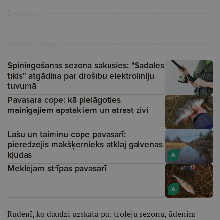
Reklāma
Ieteiktie raksti
Spiningošanas sezona sākusies: "Sadales
tīkls" atgādina par drošību elektrolīniju
tuvumā
Pavasara cope: kā pielāgoties
mainīgajiem apstākļiem un atrast zivi
Lašu un taimiņu cope pavasarī:
pieredzējis makšķernieks atklāj galvenās
kļūdas
A
Meklējam strīpas pavasarī
A
Rudenī, ko daudzi uzskata par trofeju sezonu, ūdenim