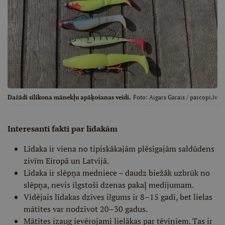
Dažādi silikona mānekļu apāķošanas veidi.
Foto:
Aigars Garais / parcopi.lv
Interesanti fakti par līdakām
Līdaka ir viena no tipiskākajām plēsīgajām saldūdens
zivīm Eiropā un Latvijā.
Līdaka ir slēpņa medniece – daudz biežāk uzbrūk no
slēpņa, nevis ilgstoši dzenas pakaļ medījumam.
Vidējais līdakas dzīves ilgums ir 8–15 gadi, bet lielas
mātītes var nodzīvot 20–30 gadus.
Mātītes izaug ievērojami lielākas par tēviņiem. Tas ir