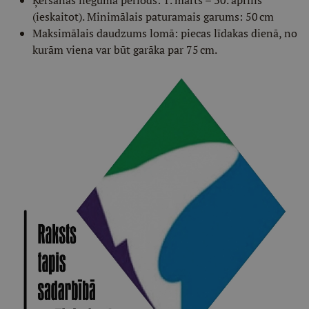
Ķeršanas lieguma periods: 1. marts – 30. aprīlis
(ieskaitot). Minimālais paturamais garums: 50 cm
Maksimālais daudzums lomā: piecas līdakas dienā, no
kurām viena var būt garāka par 75 cm.