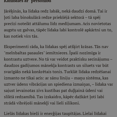
Kanibāles ar "personību"
Jārēķinās, ka līdaka redz labāk, nekā daudzi domā. Tai ir
ļoti laba binokulārā redze priekšējā sektorā – tā spēj
precīzi noteikt attālumu līdz medījumam. Acis novietotas
augstu uz galvas, tāpēc līdaka labi kontrolē apkārtni un to,
kas notiek virs tās.
Eksperimenti rāda, ka līdakas spēj atšķirt krāsas. Tās nav
"melnbaltas pasaules" iemītnieces. Īpaši nozīmīga ir
kontrastu uztvere. No tā var veidot praktisku secinājumu –
daudzos gadījumos mānekļa kontrasts un siluets var būt
svarīgāks nekā konkrētais tonis. Turklāt līdaka redzēšanai
izmanto ne tikai acis: ar sānu līniju – maņu sistēma, kas
uztver ūdens vibrācijas un spiediena izmaiņas, – līdaka var
sajust ievainotas zivs kustības pat duļķainā ūdenī vai
sliktā redzamībā. Tas izskaidro, kāpēc dažkārt ļoti labi
strādā vibrējoši mānekļi vai lieli silikoni.
Lielās līdakas bieži ir enerģijas taupītājas. Lielai līdakai