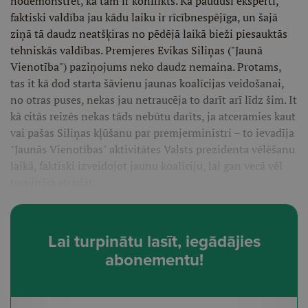
nodemonstrēt, ka tām ir konflikts. Kā pauduši eksperti,
faktiski valdība jau kādu laiku ir rīcībnespējīga, un šajā
ziņā tā daudz neatšķiras no pēdējā laikā bieži piesauktās
tehniskās valdības. Premjeres Evikas Siliņas ("Jaunā
Vienotība") paziņojums neko daudz nemaina. Protams,
tas it kā dod starta šāvienu jaunas koalīcijas veidošanai,
no otras puses, nekas jau netraucēja to darīt arī līdz šim. It
kā citās reizēs nekas tāds nebūtu darīts, ja atceramies kaut
vai pašas Siliņas kļūšanu par premjerministri – to ievadīja
"Jaunās Vienotības" aktivitātes Valsts prezidenta vēlēšanu
laikā, faktiski izveidojot jaunu koalīciju, lai gan vecā vēl
turpināja strādāt.
Lai turpinātu lasīt, iegādājies
abonementu!