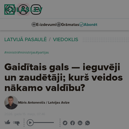
E-izdevumi
Grāmatas
Abonēt
LATVIJĀ PASAULĒ
VIEDOKLIS
#ministri
#ministrijas
#partijas
Gaidītais gals — ieguvēji
un zaudētāji; kurš veidos
nākamo valdību?
Māris Antonevičs / Latvijas Avīze
2026. gada 15. maijs, 07:46
1
0