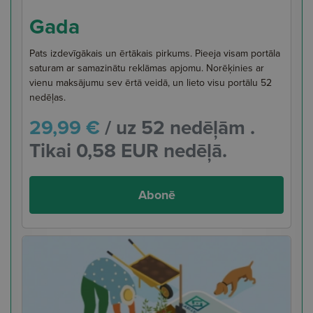
Gada
Pats izdevīgākais un ērtākais pirkums. Pieeja visam portāla
saturam ar samazinātu reklāmas apjomu. Norēķinies ar
vienu maksājumu sev ērtā veidā, un lieto visu portālu 52
nedēļas.
29,99 €
/ uz 52 nedēļām .
Tikai 0,58 EUR nedēļā.
Abonē