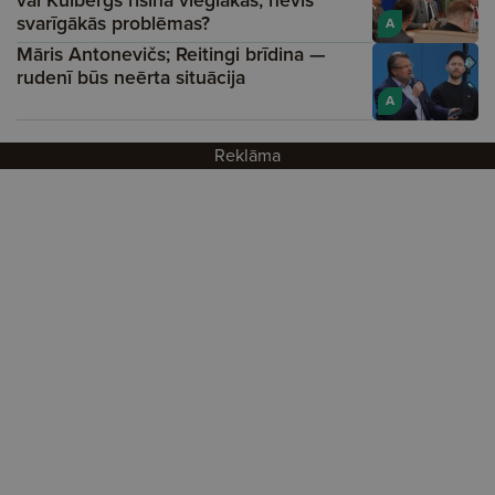
svarīgākās problēmas?
A
Māris Antonevičs; Reitingi brīdina —
rudenī būs neērta situācija
A
Reklāma