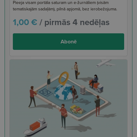
Pieeja visam portāla saturam un e-žurnāliem (visām
tematiskajām sadaļām), pilnā apjomā, bez ierobežojuma.
1,00 €
/ pirmās 4 nedēļas
Abonē