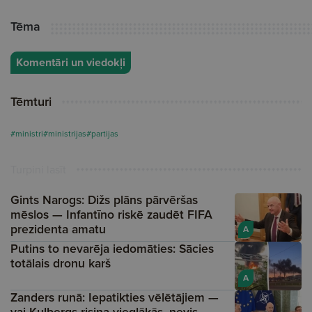
Tēma
Komentāri un viedokļi
Tēmturi
#ministri
#ministrijas
#partijas
Turpini lasīt
Gints Narogs: Dižs plāns pārvēršas
mēslos — Infantīno riskē zaudēt FIFA
prezidenta amatu
A
Putins to nevarēja iedomāties: Sācies
totālais dronu karš
A
Zanders runā: Iepatikties vēlētājiem —
vai Kulbergs risina vieglākās, nevis