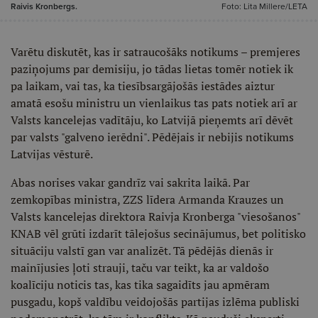
Raivis Kronbergs.
Foto: Lita Millere/LETA
Varētu diskutēt, kas ir satraucošāks notikums – premjeres
paziņojums par demisiju, jo tādas lietas tomēr notiek ik
pa laikam, vai tas, ka tiesībsargājošās iestādes aiztur
amatā esošu ministru un vienlaikus tas pats notiek arī ar
Valsts kancelejas vadītāju, ko Latvijā pieņemts arī dēvēt
par valsts "galveno ierēdni". Pēdējais ir nebijis notikums
Latvijas vēsturē.
Abas norises vakar gandrīz vai sakrita laikā. Par
zemkopības ministra, ZZS līdera Armanda Krauzes un
Valsts kancelejas direktora Raivja Kronberga "viesošanos"
KNAB vēl grūti izdarīt tālejošus secinājumus, bet politisko
situāciju valstī gan var analizēt. Tā pēdējās dienās ir
mainījusies ļoti strauji, taču var teikt, ka ar valdošo
koalīciju noticis tas, kas tika sagaidīts jau apmēram
pusgadu, kopš valdību veidojošās partijas izlēma publiski