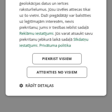
ģeolokācijas datus un ierīces
raksturlielumus. Jūsu izvēles attiecas tikai
uz šo vietni. Daži piegādātāji var balstīties
uz leģitīmajām interesēm, nevis
piekrišanu; jums ir tiesības iebilst sadaļā
Reklāmu iestatījumi
. Jūs varat atsaukt savu
piekrišanu jebkurā laikā sadaļā
Sīkdatņu
iestatījumi
.
Privātuma politika
PIEKRIST VISIEM
ATTEIKTIES NO VISIEM
RĀDĪT DETAĻAS