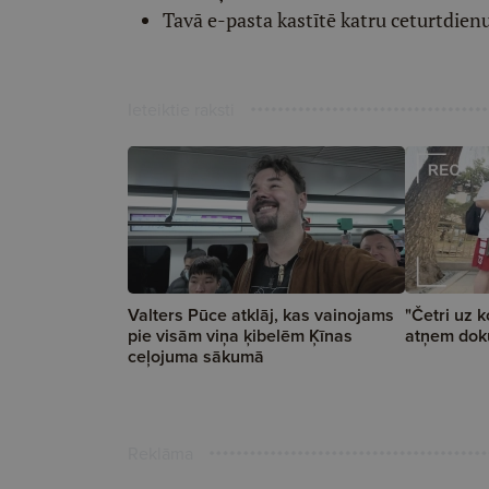
Tavā e-pasta kastītē katru ceturtdien
Ieteiktie raksti
Valters Pūce atklāj, kas vainojams
"Četri uz k
pie visām viņa ķibelēm Ķīnas
atņem do
ceļojuma sākumā
Reklāma