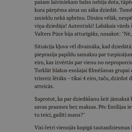
pašam laiviniekam balss nebija dota, tāpēc
kura pārņēma airus un sāka dziedāt. Tomē
smieklu nekā apbrīnu. Dināra vēlāk, nespēj
viņa dziedāja! Autentiski! Labākais vārds š
Valters Pūce bija atturīgāks, nosakot: "Nē,
Situācija kļuva vēl dīvaināka, kad dziedā
pieprasīja papildu samaksu par turpināju
eiro, kas izvērtās par vienu no neproporc
Turklāt blakus esošajai filmēšanas grupai 
trīsreiz lētāks – tikai 4 eiro, taču, dzird
atteicās.
Saprotot, ka par dziedāšanu šeit jāmaksā
savas prasmes bez maksas. Pēc Emīlijas ie
tu teici, gailīti mans?"
Visi četri vienojās kopīgā tautasdziesmas