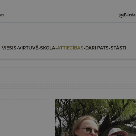
 Madars
E-izd
 VIESIS
•
VIRTUVĒ
•
SKOLA
•
ATTIECĪBAS
•
DARI PATS
•
STĀSTI