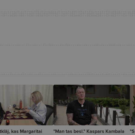
klāj, kas Margaritai
"Man tas besī." Kaspars Kambala
"S