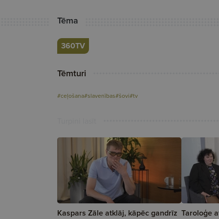
Tēma
360TV
Tēmturi
#ceļošana
#slavenības
#šovi
#tv
Turpini lasīt
Kaspars Zāle atklāj, kāpēc gandrīz
Taroloģe at