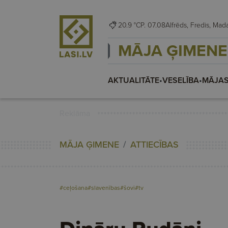
20.9 °C
P. 07.08
Alfrēds, Fredis,
MĀJA ĢIMENE
AKTUALITĀTE
•
VESELĪBA
•
MĀJAS
Reklāma
MĀJA ĢIMENE
ATTIECĪBAS
#ceļošana
#slavenības
#šovi
#tv