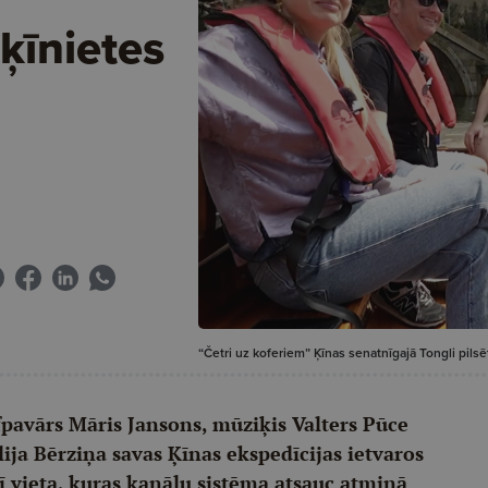
ķīnietes
“Četri uz koferiem” Ķīnas senatnīgajā Tongli pilsē
pavārs Māris Jansons, mūziķis Valters Pūce
ja Bērziņa savas Ķīnas ekspedīcijas ietvaros
ī vieta, kuras kanālu sistēma atsauc atmiņā