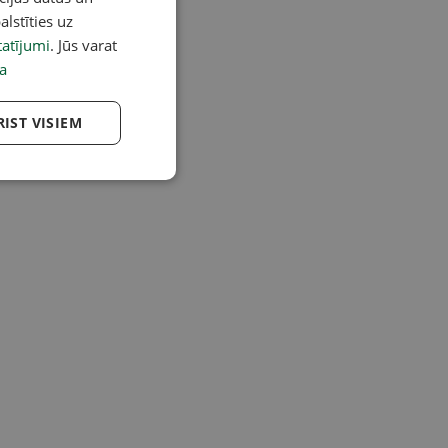
alstīties uz
atījumi
. Jūs varat
a
RIST VISIEM