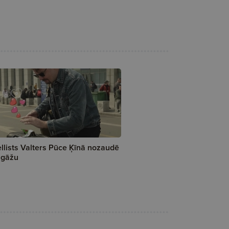
llists Valters Pūce Ķīnā nozaudē
agāžu