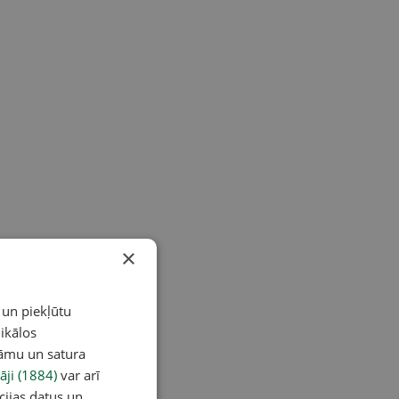
×
 un piekļūtu
ikālos
lāmu un satura
āji (1884)
var arī
cijas datus un