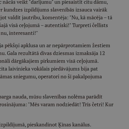
 nācās veikt "darījumu" un piesaistīt citu dāmu,
r kundzes izpildījums slavenībās izsauca vairāk
ot valdīt jautrību, komentēja: "Nu, kā mācēja – tā
ajā visā ceļojumā – autentiski!" Turpretī čellists
 nu, interesanti!"
tāja pēkšņi apklusa un ar nepārprotamiem žestiem
mu. Gala rezultātā divas dziesmas izmaksāja 12
ionāli dārgākajiem pirkumiem visā ceļojumā.
cita laivinieka vokālais piedāvājums bija pat
ot dāmas sniegumu, operatori no šī pakalpojuma
 barga nauda, mūsu slavenības nolēma parādīt
rosinājuma: "Mēs varam nodziedāt! Trīs četri! Kur
 izpildījumā, pieskandinot Ķīnas kanālus.