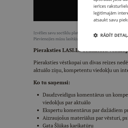
ierīces raksturliel
leģitīmajām intere
atsaukt savu piek
Izvēlies savu soctīklu platformu, lai sekotu LASI.LV:
F
RĀDĪT DETAĻ
Pievienojies mūsu lasītāju pulkam, lai saņemtu īpaši te
Pieraksties LASI.LV redaktora vēstko
Pieraksties vēstkopai un divas reizes ned
aktuālo ziņu, kompetentu viedokļu un int
Ko tu saņemsi:
Daudzveidīgus komentārus un komp
viedokļus par aktuālo
Ekspertu komentārus par dažādiem p
Aizraujošus materiālus par vēsturi, ps
Gata Šļūkas karikatūru