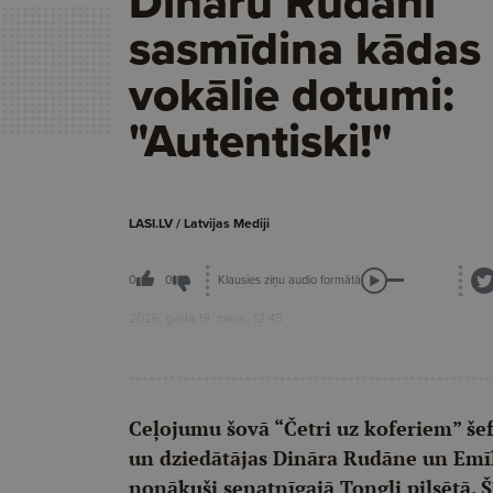
Dināru Rudāni
sasmīdina kādas 
vokālie dotumi:
"Autentiski!"
LASI.LV / Latvijas Mediji
Klausies ziņu audio formātā
0
0
2026. gada 19. maijs, 12:45
Ceļojumu šovā “Četri uz koferiem” šef
un dziedātājas Dināra Rudāne un Emīli
nonākuši senatnīgajā Tongli pilsētā. Š