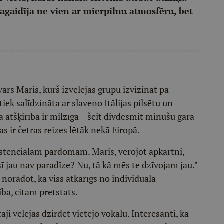
sagaidīja ne vien ar mierpilnu atmosfēru, bet
ārs Māris, kurš izvēlējās grupu izvizināt pa
iek salīdzināta ar slaveno Itālijas pilsētu un
ā atšķirība ir milzīga – šeit divdesmit minūšu gara
as ir četras reizes lētāk nekā Eiropā.
sistenciālām pārdomām. Māris, vērojot apkārtni,
a šī jau nav paradīze? Nu, tā kā mēs te dzīvojam jau."
, norādot, ka viss atkarīgs no individuālā
ba, citam pretstats.
ji vēlējās dzirdēt vietējo vokālu. Interesanti, ka