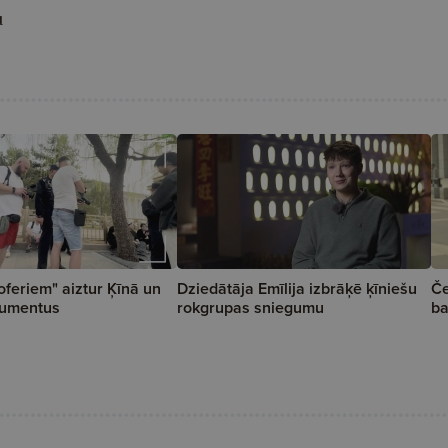
u
oferiem" aiztur Ķīnā un
Dziedātāja Emīlija izbrāķē ķīniešu
Če
kumentus
rokgrupas sniegumu
b