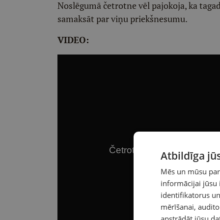
Noslēgumā četrotne vēl pajokoja, ka tagad
samaksāt par viņu priekšnesumu.
VIDEO:
Atbildīga j
Mēs un mūsu partn
informācijai jūsu
identifikatorus 
mērīšanai, audit
apstrādāt jūsu da