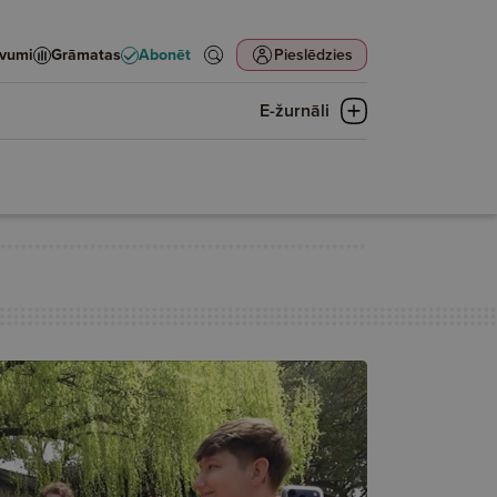
evumi
Grāmatas
Abonēt
Pieslēdzies
E-žurnāli