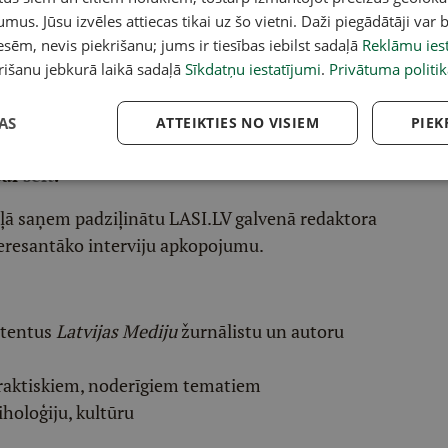
umus. Jūsu izvēles attiecas tikai uz šo vietni. Daži piegādātāji var b
sēm, nevis piekrišanu; jums ir tiesības iebilst sadaļā
Reklāmu iest
rišanu jebkurā laikā sadaļā
Sīkdatņu iestatījumi
.
Privātuma politik
acebook
,
X
,
Bluesky
,
Draugiem
,
Threads
vai arī
Instagram
.
AS
ATTEIKTIES NO VISIEM
PIEK
v atlasītu noderīgu, praktisku un aktuālu saturu.
pai
šeit
.
ēļā saņem padziļinātu LASI.LV galvenā redaktora
eresantāko interviju apkopojumu.
etentus
Latvijas Mediju
žurnālistu un autoru
raktiskiem, noderīgiem tematiem
iholoģiju, kultūru