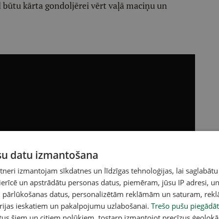
 būtu kārta gondoljērei vērt vaļā maciņu un
ūsu datu izmantošana
eri izmantojam sīkdatnes un līdzīgas tehnoloģijas, lai saglabātu
 ierīcē un apstrādātu personas datus, piemēram, jūsu IP adresi, un
un pārlūkošanas datus, personalizētām reklāmām un saturam, rek
orijas ieskatiem un pakalpojumu uzlabošanai.
Trešo pušu piegādāt
tus šiem un citiem nolūkiem, tostarp izmantojot precīzus ģeolokā