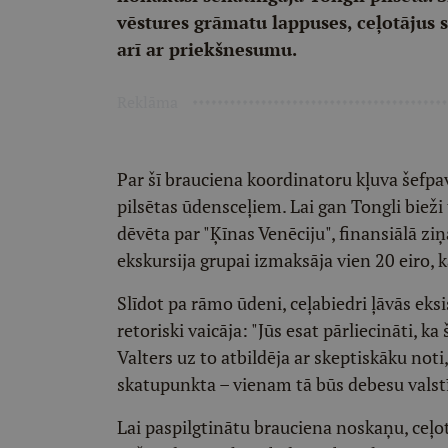
vēstures grāmatu lappuses, ceļotājus 
arī ar priekšnesumu.
Reklāma
Par šī brauciena koordinatoru kļuva šefpav
pilsētas ūdensceļiem. Lai gan Tongli bieži t
dēvēta par "Ķīnas Venēciju", finansiālā ziņ
ekskursija grupai izmaksāja vien 20 eiro, k
Slīdot pa rāmo ūdeni, ceļabiedri ļāvās ek
retoriski vaicāja: "Jūs esat pārliecināti, k
Valters uz to atbildēja ar skeptiskāku noti
skatupunkta – vienam tā būs debesu valstī
Lai paspilgtinātu brauciena noskaņu, ceļotā