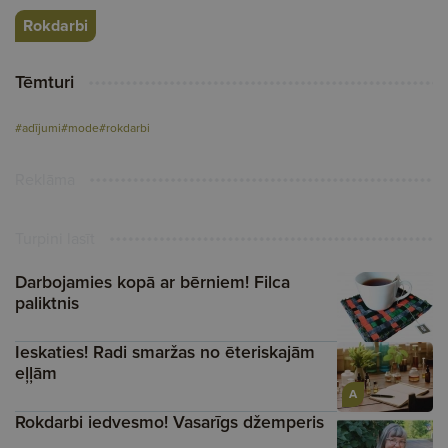
Rokdarbi
Tēmturi
#adījumi
#mode
#rokdarbi
Reklāma
Turpini lasīt
Darbojamies kopā ar bērniem! Filca
paliktnis
Ieskaties! Radi smaržas no ēteriskajām
eļļām
A
Rokdarbi iedvesmo! Vasarīgs džemperis