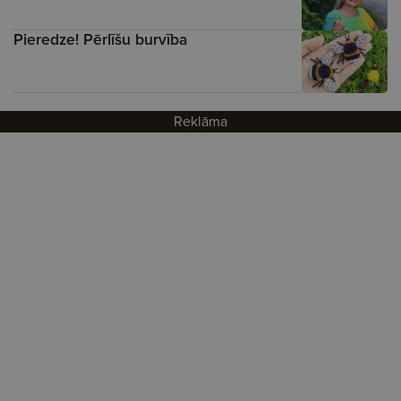
Pieredze! Pērlīšu burvība
Reklāma