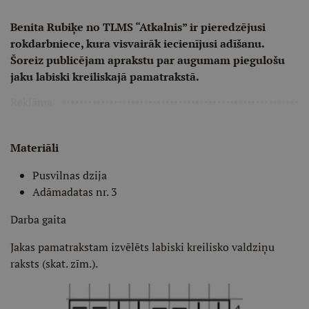
Benita Rubiķe no TLMS “Atkalnis” ir pieredzējusi
rokdarbniece, kura visvairāk iecienījusi adīšanu.
Šoreiz publicējam aprakstu par augumam piegulošu
jaku labiski kreiliskajā pamatrakstā.
Reklāma
Materiāli
Pusvilnas dzija
Adāmadatas nr. 3
Darba gaita
Jakas pamatrakstam izvēlēts labiski kreilisko valdziņu
raksts (skat. zīm.).