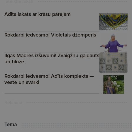
Ieteiktie raksti
Adīts lakats ar krāsu pārejām
Rokdarbi iedvesmo! Violetais džemperis
Ilgas Madres izšuvumi! Zvaigžņu galdauts
un blūze
Rokdarbi iedvesmo! Adīts komplekts —
veste un svārki
Reklāma
Tēma