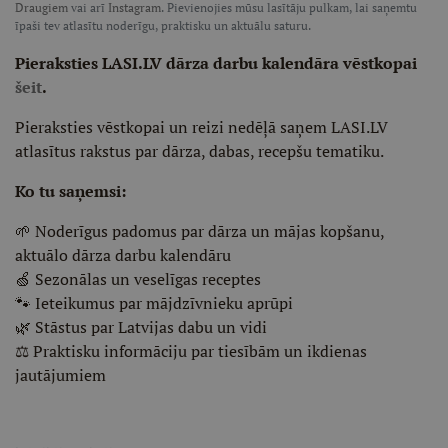
Draugiem
vai arī
Instagram
. Pievienojies mūsu lasītāju pulkam, lai saņemtu
īpaši tev atlasītu noderīgu, praktisku un aktuālu saturu.
Pieraksties LASI.LV dārza darbu kalendāra vēstkopai
šeit
.
Pieraksties vēstkopai un reizi nedēļā saņem LASI.LV
atlasītus rakstus par dārza, dabas, recepšu tematiku.
Ko tu saņemsi:
🌱 Noderīgus padomus par dārza un mājas kopšanu,
aktuālo dārza darbu kalendāru
🍏 Sezonālas un veselīgas receptes
🐾 Ieteikumus par mājdzīvnieku aprūpi
🌿 Stāstus par Latvijas dabu un vidi
⚖️ Praktisku informāciju par tiesībām un ikdienas
jautājumiem