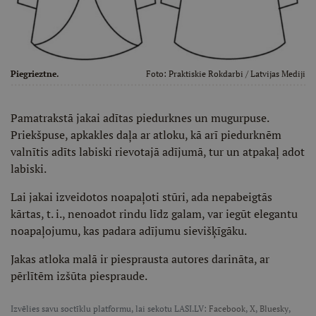
Piegrieztne.
Foto:
Praktiskie Rokdarbi
/ Latvijas Mediji
Pamatrakstā jakai adītas piedurknes un mugurpuse.
Priekšpuse, apkakles daļa ar atloku, kā arī piedurknēm
valnītis adīts labiski rievotajā adījumā, tur un atpakaļ adot
labiski.
Lai jakai izveidotos noapaļoti stūri, ada nepabeigtās
kārtas, t. i., nenoadot rindu līdz galam, var iegūt elegantu
noapaļojumu, kas padara adījumu sievišķīgāku.
Jakas atloka malā ir piesprausta autores darināta, ar
pērlītēm izšūta piespraude.
Izvēlies savu soctīklu platformu, lai sekotu LASI.LV:
Facebook
,
X
,
Bluesky
,