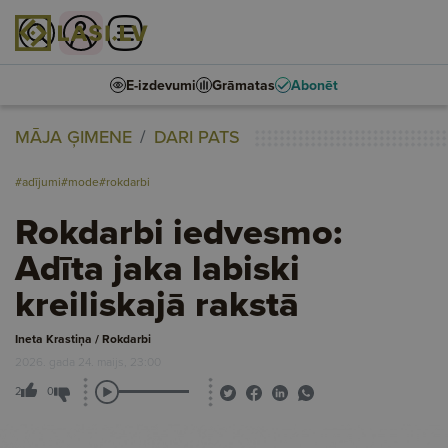
E-izdevumi
Grāmatas
Abonēt
MĀJA ĢIMENE
DARI PATS
#adījumi
#mode
#rokdarbi
Rokdarbi iedvesmo:
Adīta jaka labiski
kreiliskajā rakstā
Ineta Krastiņa / Rokdarbi
2026. gada 24. maijs, 23:00
2
0