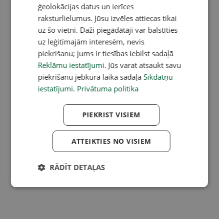
ģeolokācijas datus un ierīces
raksturlielumus. Jūsu izvēles attiecas tikai
uz šo vietni. Daži piegādātāji var balstīties
uz leģitīmajām interesēm, nevis
piekrišanu; jums ir tiesības iebilst sadaļā
Reklāmu iestatījumi
. Jūs varat atsaukt savu
piekrišanu jebkurā laikā sadaļā
Sīkdatņu
iestatījumi
.
Privātuma politika
PIEKRIST VISIEM
ATTEIKTIES NO VISIEM
RĀDĪT DETAĻAS