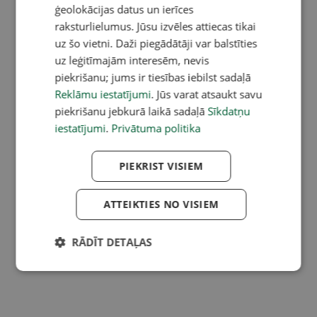
ģeolokācijas datus un ierīces
raksturlielumus. Jūsu izvēles attiecas tikai
uz šo vietni. Daži piegādātāji var balstīties
uz leģitīmajām interesēm, nevis
piekrišanu; jums ir tiesības iebilst sadaļā
Reklāmu iestatījumi
. Jūs varat atsaukt savu
piekrišanu jebkurā laikā sadaļā
Sīkdatņu
iestatījumi
.
Privātuma politika
PIEKRIST VISIEM
ATTEIKTIES NO VISIEM
RĀDĪT DETAĻAS