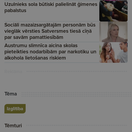
Uzulnieks sola būtiski palielināt ģimenes
pabalstus
Sociāli mazaizsargātajām personām būs
vieglāk vērsties Satversmes tiesā cīņā
par savām pamattiesībām
Austrumu slimnīca aicina skolas
pieteikties nodarbībām par narkotiku un
alkohola lietošanas riskiem
Reklāma
Tēma
Izglītība
Tēmturi