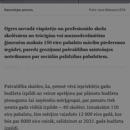
Kancelejas preces.
Foto: Ieva Makare/LETA
Ogres novadā vispārējo un profesionālo skolu
skolēniem no trūcīgām vai maznodrošinātām
ģimenēm maksās 150 eiro pabalstu mācību piederumu
iegādei, paredz grozījumi pašvaldības saistošajos
noteikumos par sociālās palīdzības pabalstiem.
Reklāma
Pašvaldība skaidro, ka, ņemot vērā iepriekšējo gadu
budžeta izpildi un veicot aprēķinu par plānoto budžeta
pieaugumu šai saņēmēju mērķgrupai, par pamatu tiek
ņemta gada vidējā izpilde — 80 skolēni. Izmaksājot 150
eiro pabalstu, šim mērķim vajadzēs 12 000 eiro gadā, kas
būs par 8000 eiro vairāk, salīdzinot ar 2025. gada budžeta
izpildi.