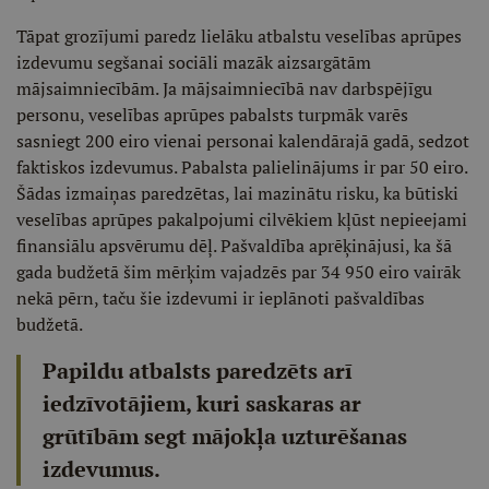
Tāpat grozījumi paredz lielāku atbalstu veselības aprūpes
izdevumu segšanai sociāli mazāk aizsargātām
mājsaimniecībām. Ja mājsaimniecībā nav darbspējīgu
personu, veselības aprūpes pabalsts turpmāk varēs
sasniegt 200 eiro vienai personai kalendārajā gadā, sedzot
faktiskos izdevumus. Pabalsta palielinājums ir par 50 eiro.
Šādas izmaiņas paredzētas, lai mazinātu risku, ka būtiski
veselības aprūpes pakalpojumi cilvēkiem kļūst nepieejami
finansiālu apsvērumu dēļ. Pašvaldība aprēķinājusi, ka šā
gada budžetā šim mērķim vajadzēs par 34 950 eiro vairāk
nekā pērn, taču šie izdevumi ir ieplānoti pašvaldības
budžetā.
Papildu atbalsts paredzēts arī
iedzīvotājiem, kuri saskaras ar
grūtībām segt mājokļa uzturēšanas
izdevumus.