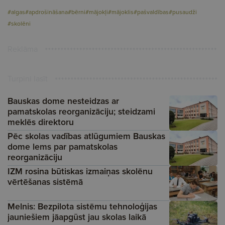
#algas
#apdrošināšana
#bērni
#mājokļi
#mājoklis
#pašvaldības
#pusaudži
#skolēni
Reklāma
Turpini lasīt
Bauskas dome nesteidzas ar
pamatskolas reorganizāciju; steidzami
meklēs direktoru
Pēc skolas vadības atlūgumiem Bauskas
dome lems par pamatskolas
reorganizāciju
IZM rosina būtiskas izmaiņas skolēnu
vērtēšanas sistēmā
Melnis: Bezpilota sistēmu tehnoloģijas
jauniešiem jāapgūst jau skolas laikā