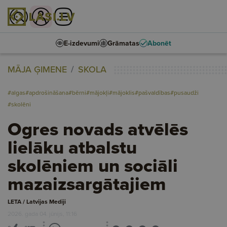
E-izdevumi
Grāmatas
Abonēt
MĀJA ĢIMENE
SKOLA
#algas
#apdrošināšana
#bērni
#mājokļi
#mājoklis
#pašvaldības
#pusaudži
#skolēni
Ogres novads atvēlēs
lielāku atbalstu
skolēniem un sociāli
mazaizsargātajiem
LETA / Latvijas Mediji
2026. gada 04. jūnijs, 11:16