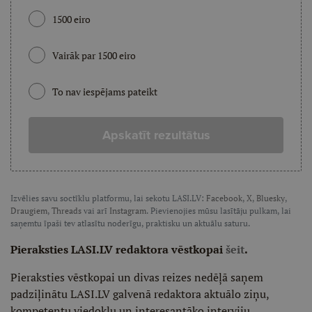
1500 eiro
Vairāk par 1500 eiro
To nav iespējams pateikt
Apskatīt rezultātus
Izvēlies savu soctīklu platformu, lai sekotu LASI.LV:
Facebook
,
X
,
Bluesky
,
Draugiem
,
Threads
vai arī
Instagram
. Pievienojies mūsu lasītāju pulkam, lai
saņemtu īpaši tev atlasītu noderīgu, praktisku un aktuālu saturu.
Pieraksties LASI.LV redaktora vēstkopai
šeit
.
Pieraksties vēstkopai un divas reizes nedēļā saņem
padziļinātu LASI.LV galvenā redaktora aktuālo ziņu,
kompetentu viedokļu un interesantāko interviju