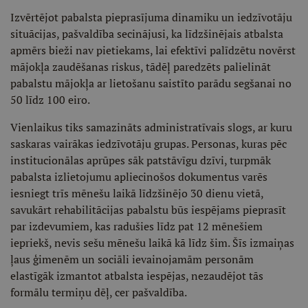
Izvērtējot pabalsta pieprasījuma dinamiku un iedzīvotāju
situācijas, pašvaldība secinājusi, ka līdzšinējais atbalsta
apmērs bieži nav pietiekams, lai efektīvi palīdzētu novērst
mājokļa zaudēšanas riskus, tādēļ paredzēts palielināt
pabalstu mājokļa ar lietošanu saistīto parādu segšanai no
50 līdz 100 eiro.
Vienlaikus tiks samazināts administratīvais slogs, ar kuru
saskaras vairākas iedzīvotāju grupas. Personas, kuras pēc
institucionālas aprūpes sāk patstāvīgu dzīvi, turpmāk
pabalsta izlietojumu apliecinošos dokumentus varēs
iesniegt trīs mēnešu laikā līdzšinējo 30 dienu vietā,
savukārt rehabilitācijas pabalstu būs iespējams pieprasīt
par izdevumiem, kas radušies līdz pat 12 mēnešiem
iepriekš, nevis sešu mēnešu laikā kā līdz šim. Šīs izmaiņas
ļaus ģimenēm un sociāli ievainojamām personām
elastīgāk izmantot atbalsta iespējas, nezaudējot tās
formālu termiņu dēļ, cer pašvaldība.