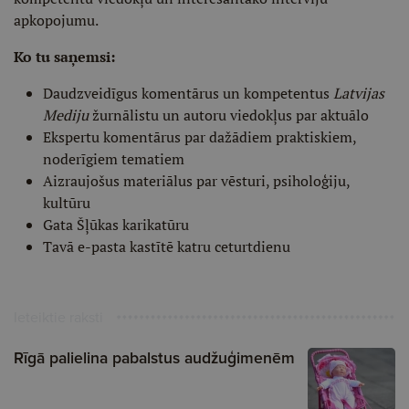
apkopojumu.
Ko tu saņemsi:
Daudzveidīgus komentārus un kompetentus
Latvijas
Mediju
žurnālistu un autoru viedokļus par aktuālo
Ekspertu komentārus par dažādiem praktiskiem,
noderīgiem tematiem
Aizraujošus materiālus par vēsturi, psiholoģiju,
kultūru
Gata Šļūkas karikatūru
Tavā e-pasta kastītē katru ceturtdienu
Ieteiktie raksti
Rīgā palielina pabalstus audžuģimenēm