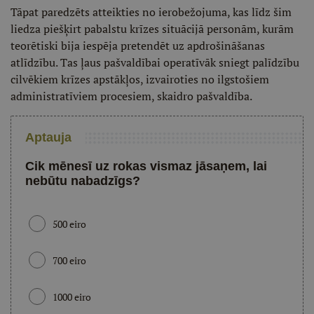
Tāpat paredzēts atteikties no ierobežojuma, kas līdz šim
liedza piešķirt pabalstu krīzes situācijā personām, kurām
teorētiski bija iespēja pretendēt uz apdrošināšanas
atlīdzību. Tas ļaus pašvaldībai operatīvāk sniegt palīdzību
cilvēkiem krīzes apstākļos, izvairoties no ilgstošiem
administratīviem procesiem, skaidro pašvaldība.
Aptauja
Cik mēnesī uz rokas vismaz jāsaņem, lai
nebūtu nabadzīgs?
500 eiro
700 eiro
1000 eiro