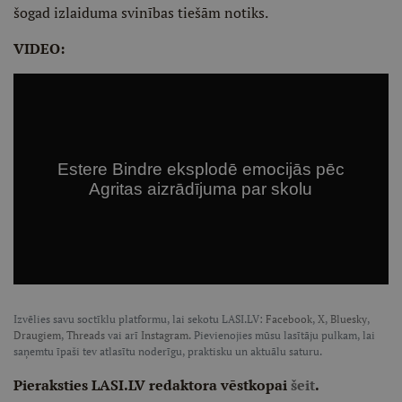
šogad izlaiduma svinības tiešām notiks.
VIDEO:
Izvēlies savu soctīklu platformu, lai sekotu LASI.LV:
Facebook
,
X
,
Bluesky
,
Draugiem
,
Threads
vai arī
Instagram
. Pievienojies mūsu lasītāju pulkam, lai
saņemtu īpaši tev atlasītu noderīgu, praktisku un aktuālu saturu.
Pieraksties LASI.LV redaktora vēstkopai
šeit
.