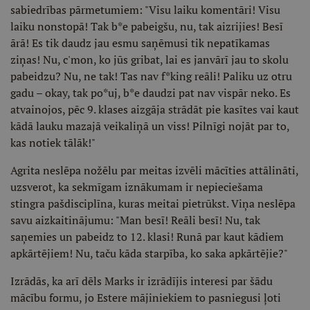
sabiedrības pārmetumiem: "Visu laiku komentāri! Visu
laiku nonstopā! Tak b*e pabeigšu, nu, tak aizrijies! Besī
ārā! Es tik daudz jau esmu saņēmusi tik nepatīkamas
ziņas! Nu, c'mon, ko jūs gribat, lai es janvārī jau to skolu
pabeidzu? Nu, ne tak! Tas nav f*king reāli! Paliku uz otru
gadu – okay, tak po*uj, b*e daudzi pat nav vispār neko. Es
atvainojos, pēc 9. klases aizgāja strādāt pie kasītes vai kaut
kādā lauku mazajā veikaliņā un viss! Pilnīgi nojāt par to,
kas notiek tālāk!"
Agrita neslēpa nožēlu par meitas izvēli mācīties attālināti,
uzsverot, ka sekmīgam iznākumam ir nepieciešama
stingra pašdisciplīna, kuras meitai pietrūkst. Viņa neslēpa
savu aizkaitinājumu: "Man besī! Reāli besī! Nu, tak
saņemies un pabeidz to 12. klasi! Runā par kaut kādiem
apkārtējiem! Nu, taču kāda starpība, ko saka apkārtējie?"
Izrādās, ka arī dēls Marks ir izrādījis interesi par šādu
mācību formu, jo Estere mājiniekiem to pasniegusi ļoti