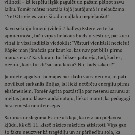
vilinoši – kā iespēju ilgāk pagulēt un pašam plānot savu
laiku. Tomēr mātes nostāja šajā jautājumā ir nelaužama:
"Nē! Otrreiz es vairs šitādu muļķību nepieļaušu!"
Savu sekmju līmeni (vidēji 7 balles) Estere vērtē kā
apmierinošu, taču viņas lielākais bieds ir vēsture, par kuru
viņai ir visai radikāls viedoklis: "Vēsturi vienkārši neciešu!
Kāpēc man jāmācās par kaut ko, kas nav pat bijis pirms
manas ēras? Kas kuram tur bikses paturēja, tad, kad es,
nezinu, kāds tur di*sa kara laukā? Nu, kāds sakars?"
Jauniete apgalvo, ka mājās par skolu vairs nerunā, jo pati
novilkusi sarkanās līnijas, lai lieki netērētu enerģiju pirms
eksāmeniem. Tomēr Agrita pastāstīja par nesenu sarunu ar
meitas jauno klases audzinātāju, liekot manīt, ka pedagogi
bez iemesla neinteresējas.
Sarunas noslēgumā Estere atklāja, ka reiz jau pieļāvusi
kļūdu, kā dēļ 11. klasē nācies mācīties atkārtoti. Viņa gan
šo faktu neuztver kā traģēdiju un ar pārliecību sola, ka