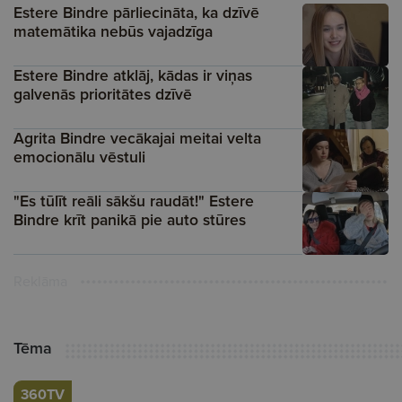
Estere Bindre pārliecināta, ka dzīvē
matemātika nebūs vajadzīga
Estere Bindre atklāj, kādas ir viņas
galvenās prioritātes dzīvē
Agrita Bindre vecākajai meitai velta
emocionālu vēstuli
"Es tūlīt reāli sākšu raudāt!" Estere
Bindre krīt panikā pie auto stūres
Reklāma
Tēma
360TV