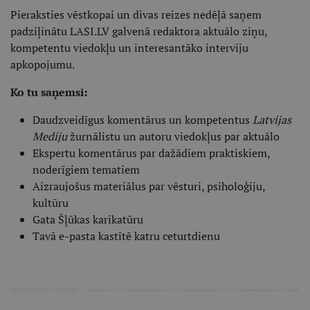
Pieraksties vēstkopai un divas reizes nedēļā saņem
padziļinātu LASI.LV galvenā redaktora aktuālo ziņu,
kompetentu viedokļu un interesantāko interviju
apkopojumu.
Ko tu saņemsi:
Daudzveidīgus komentārus un kompetentus
Latvijas
Mediju
žurnālistu un autoru viedokļus par aktuālo
Ekspertu komentārus par dažādiem praktiskiem,
noderīgiem tematiem
Aizraujošus materiālus par vēsturi, psiholoģiju,
kultūru
Gata Šļūkas karikatūru
Tavā e-pasta kastītē katru ceturtdienu
Ieteiktie raksti