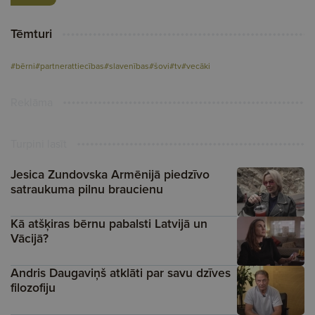
Tēmturi
#bērni
#partnerattiecības
#slavenības
#šovi
#tv
#vecāki
Reklāma
Turpini lasīt
Jesica Zundovska Armēnijā piedzīvo
satraukuma pilnu braucienu
Kā atšķiras bērnu pabalsti Latvijā un
Vācijā?
Andris Daugaviņš atklāti par savu dzīves
filozofiju