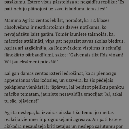
pasākumu, Estere visus pārsteidza ar negaidītu repliku: "Es
pati nebiju plānojusi uz savu izlaidumu ierasties!"
Mamma Agrita centās iebilst, norādot, ka 12. klases
absolvēšana ir neatkārtojams dzīves notikums, ko
nevajadzētu laist garām. Tomēr jauniete taisnojās, ka,
mācoties attālināti, viņa pat nepazīst savus skolas biedrus.
Agrita arī atgādināja, ka līdz svētkiem vispirms ir sekmīgi
jānokārto pārbaudījumi, sakot: "Galvenais tikt līdz viņam!
Vēl jau eksāmeni priekšā!"
Lai gan dāmas centās Esteri iedrošināt, ka ar pienācīgu
apņemšanos viss izdosies, un uzsvēra, ka šis pēdējais
pakāpiens vienkārši ir jāpārvar, lai beidzot pieliktu punktu
mācību tematam, jauniete nesavaldīja emocijas: "Aj, atkal
tu sāc, bļāviens!"
Agrita neslēpa, ka izvairās aizskart šo tēmu, jo meitas
reakcija vienmēr ir prognozējami agresīva. Arī pati Estere
aizkadrā nesaudzēja kritizētājus un neslēpa sašutumu par