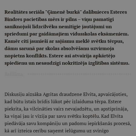
Realitātes seriāla "Ģimenē burkā" dalībnieces Esteres
Bindres pacietības mērs ir pilns – viņu pamatīgi
saniknojuši līdzcilvēku nemitīgie jautājumi un
spriedumi par gaidāmajiem vidusskolas eksāmeniem.
Kamēr citi jaunieši ar sajūsmu meklē svētku tērpus,
dāmu sarunā par skolas absolvēšanu uzvirmoja
nopietns konflikts. Estere asi atvairīja apkārtējo
spiedienu un nesaudzīgi nokritizēja izglītības sistēmu.
Reklāma
Diskusiju aizsāka Agritas draudzene Elvita, apvaicājoties,
kad būtu īstais brīdis lūkot pēc izlaiduma tērpa. Estere
piekrita, ka vilcināties vairs nevajadzētu, un apstiprināja,
ka viņai jau ir vīzija par savu svētku koptēlu. Kad Elvita
piedāvāja savu kompāniju un padomu iepirkšanās procesā,
kā arī izteica cerību saņemt ielūgumu uz svinīgo