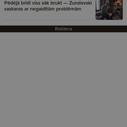
Pēdējā brīdī viss sāk brukt — Zundovski
saskaras ar negaidītām problēmām
Reklāma