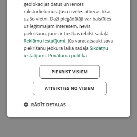
ģeolokācijas datus un ierīces
raksturlielumus. Jūsu izvēles attiecas tikai
uz šo vietni. Daži piegādātāji var balstīties
uz leģitīmajām interesēm, nevis
piekrišanu; jums ir tiesības iebilst sadaļā
Reklāmu iestatījumi
. Jūs varat atsaukt savu
piekrišanu jebkurā laikā sadaļā
Sīkdatņu
iestatījumi
.
Privātuma politika
PIEKRIST VISIEM
ATTEIKTIES NO VISIEM
RĀDĪT DETAĻAS