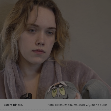
Estere Bindre.
Foto: Ekrānuzņēmums/360TV/Ģimene burkā