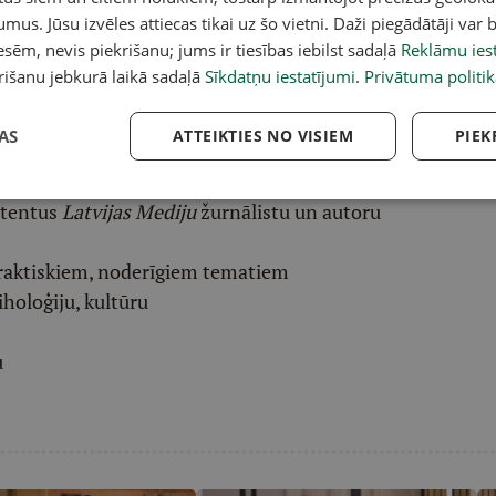
umus. Jūsu izvēles attiecas tikai uz šo vietni. Daži piegādātāji var b
pai
šeit
.
sēm, nevis piekrišanu; jums ir tiesības iebilst sadaļā
Reklāmu iest
rišanu jebkurā laikā sadaļā
Sīkdatņu iestatījumi
.
Privātuma politik
ēļā saņem padziļinātu LASI.LV galvenā redaktora
eresantāko interviju apkopojumu.
AS
ATTEIKTIES NO VISIEM
PIEK
etentus
Latvijas Mediju
žurnālistu un autoru
raktiskiem, noderīgiem tematiem
iholoģiju, kultūru
u