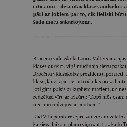
citu ainu – desmitās klases audzēkni 
pāri uz jokiem par to, cik lieliski būt
šāda matu sakārtojuma.
Reklāma
Brocēnu vidusskolā Lauris Valters mācījās
klases durvīm, viņš mudināja sievu paskatīt
Brocēnu vidusskolas prezidentu portreti, 
klasē, kļuvis par ceturto skolas prezidentu
ļoti glīts puisis ar kupliem matiem, un ne
redzējusi vīru ar frizūru: "Kopš mēs esam 
neesmu redzējusi ar matiem!"
Kad Vita painteresējās, vai viņš nevēlēto
ka sieva laikam plāno viņu sūtīt uz kādu Tu