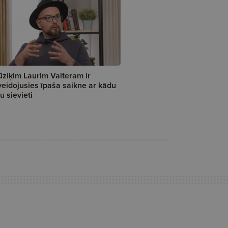
ziķim Laurim Valteram ir
veidojusies īpaša saikne ar kādu
tu sievieti