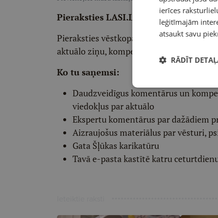
ierīces raksturliel
Pieraksties LASI.LV redaktora vēstko
leģitīmajām intere
atsaukt savu piek
Pieraksties vēstkopai un divas reizes ned
aktuālo ziņu, kompetentu viedokļu un int
RĀDĪT DETAĻ
Ko tu saņemsi:
Daudzveidīgus komentārus un komp
viedokļus par aktuālo
Ekspertu komentārus par dažādiem p
Aizraujošus materiālus par vēsturi, ps
Gata Šļūkas karikatūru
Tavā e-pasta kastītē katru ceturtdien
Ieteiktie raksti