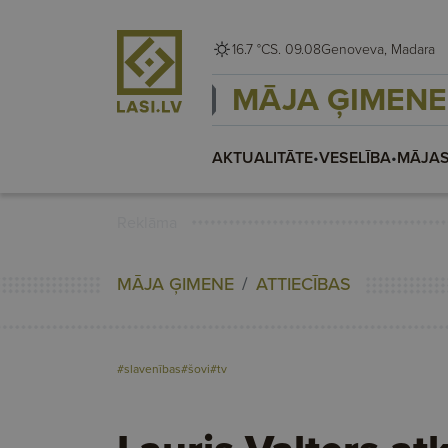
16.7 °C
S. 09.08
Genoveva, Madara
MĀJA ĢIMENE
AKTUALITĀTE
•
VESELĪBA
•
MĀJAS
Reklāma
MĀJA ĢIMENE
ATTIECĪBAS
#slavenības
#šovi
#tv