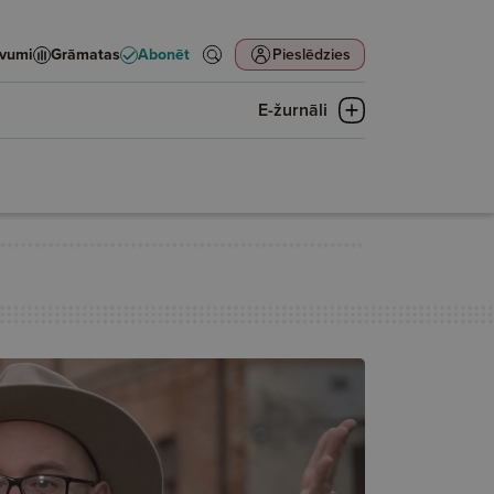
evumi
Grāmatas
Abonēt
Pieslēdzies
E-žurnāli