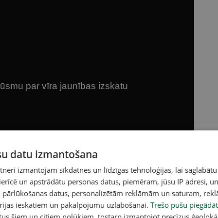
ūsu datu izmantošana
eri izmantojam sīkdatnes un līdzīgas tehnoloģijas, lai saglabātu
 ierīcē un apstrādātu personas datus, piemēram, jūsu IP adresi, un
un pārlūkošanas datus, personalizētām reklāmām un saturam, rek
orijas ieskatiem un pakalpojumu uzlabošanai.
Trešo pušu piegādāt
acebook
,
X
,
Bluesky
,
Draugiem
,
Threads
vai arī
Instagram
.
v atlasītu noderīgu, praktisku un aktuālu saturu.
tus šiem un citiem nolūkiem, tostarp izmantojot precīzus ģeolokā