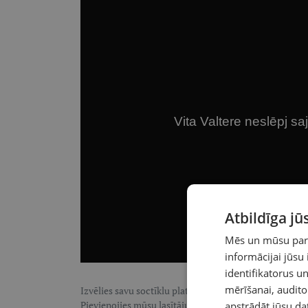
Atbildīga j
Mēs un mūsu partn
informācijai jūsu
identifikatorus 
mērīšanai, audit
Izvēlies savu soctīklu platformu, lai sekotu LASI.LV:
F
Pievienojies mūsu lasītāju pulkam, lai saņemtu īpaši te
apstrādāt jūsu da