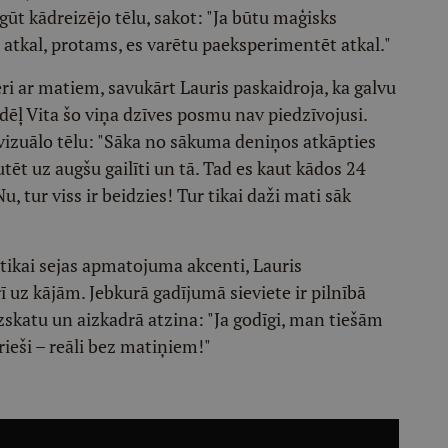
tgūt kādreizējo tēlu, sakot: "Ja būtu maģisks
 atkal, protams, es varētu paeksperimentēt atkal."
eri ar matiem, savukārt Lauris paskaidroja, ka galvu
dēļ Vita šo viņa dzīves posmu nav piedzīvojusi.
 vizuālo tēlu: "Sāka no sākuma deniņos atkāpties
tēt uz augšu gailīti un tā. Tad es kaut kādos 24
u, tur viss ir beidzies! Tur tikai daži mati sāk
 tikai sejas apmatojuma akcenti, Lauris
ī uz kājām. Jebkurā gadījumā sieviete ir pilnībā
zskatu un aizkadrā atzina: "Ja godīgi, man tiešām
īrieši – reāli bez matiņiem!"