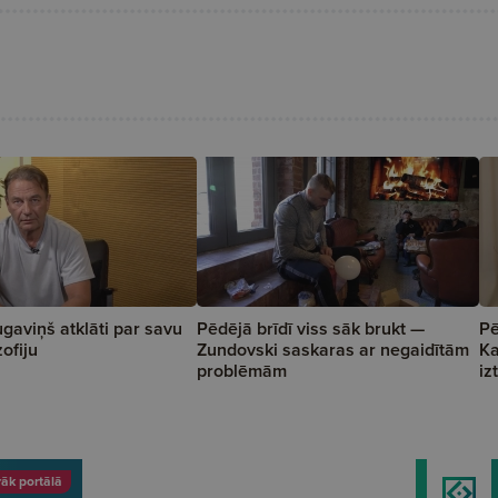
gaviņš atklāti par savu
Pēdējā brīdī viss sāk brukt —
Pē
zofiju
Zundovski saskaras ar negaidītām
Ka
problēmām
iz