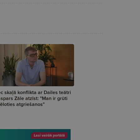
c skaļā konflikta ar Dailes teātri
spars Zāle atzīst: "Man ir grūti
tēloties atgriešanos"