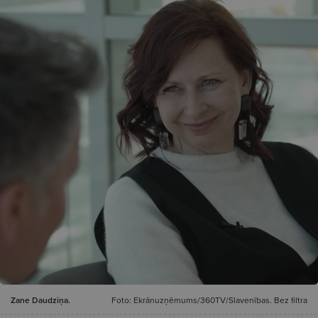
Zane Daudziņa.
Foto: Ekrānuzņēmums/360TV/Slavenības. Bez filtra