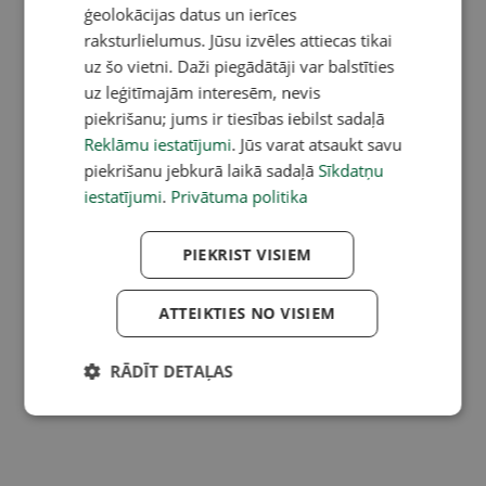
ģeolokācijas datus un ierīces
raksturlielumus. Jūsu izvēles attiecas tikai
uz šo vietni. Daži piegādātāji var balstīties
uz leģitīmajām interesēm, nevis
piekrišanu; jums ir tiesības iebilst sadaļā
Reklāmu iestatījumi
. Jūs varat atsaukt savu
piekrišanu jebkurā laikā sadaļā
Sīkdatņu
iestatījumi
.
Privātuma politika
PIEKRIST VISIEM
ATTEIKTIES NO VISIEM
RĀDĪT DETAĻAS