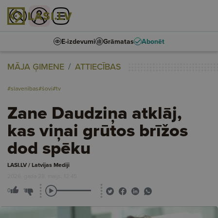
E-izdevumi
Grāmatas
Abonēt
MĀJA ĢIMENE
ATTIECĪBAS
#slavenības
#šovi
#tv
Zane Daudziņa atklāj,
kas viņai grūtos brīžos
dod spēku
LASI.LV / Latvijas Mediji
2026. gada 28. maijs, 12:45
0
1