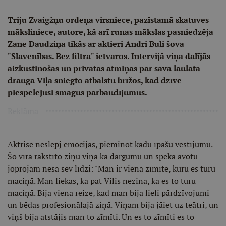
Triju Zvaigžņu ordeņa virsniece, pazīstamā skatuves
māksliniece, autore, kā arī runas mākslas pasniedzēja
Zane Daudziņa tikās ar aktieri Andri Buli šova
"Slavenības. Bez filtra" ietvaros. Intervijā viņa dalījās
aizkustinošās un privātās atmiņās par sava laulātā
drauga Viļa sniegto atbalstu brīžos, kad dzīve
piespēlējusi smagus pārbaudījumus.
Reklāma
Aktrise neslēpj emocijas, pieminot kādu īpašu vēstījumu.
Šo vīra rakstīto ziņu viņa kā dārgumu un spēka avotu
joprojām nēsā sev līdzi: "Man ir viena zīmīte, kuru es turu
maciņā. Man liekas, ka pat Vilis nezina, ka es to turu
maciņā. Bija viena reize, kad man bija lieli pārdzīvojumi
un bēdas profesionālajā ziņā. Viņam bija jāiet uz teātri, un
viņš bija atstājis man to zīmīti. Un es to zīmīti es to