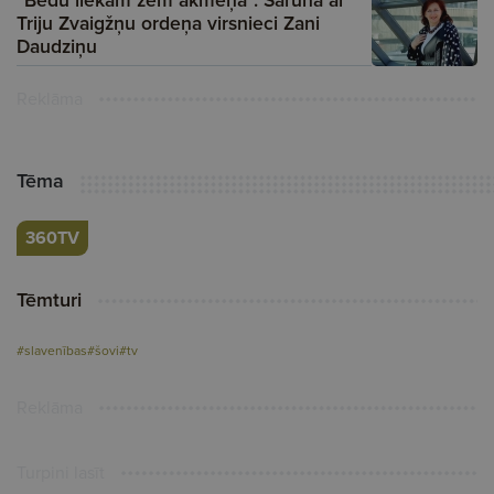
"Bēdu liekam zem akmeņa". Saruna ar
Triju Zvaigžņu ordeņa virsnieci Zani
Daudziņu
Reklāma
Tēma
360TV
Tēmturi
#slavenības
#šovi
#tv
Reklāma
Turpini lasīt