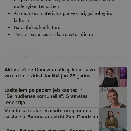
noderīgiem tematiem
Aizraujošus materiālus par vēsturi, psiholoģiju,
kultūru
Gata Šļūkas karikatūru
Tavā e-pasta kastītē katru ceturtdienu
Ieteiktie raksti
Aktrise Zane Daudziņa atklāj, kā ar savu
vīru uztur dzirksti laulībā jau 28 gadus
Lasītājiem pa pēdām jeb kas tad ir
"Bērnudienas komunālijā". Grāmatas
recenzija
Valoda kā tautas asinsrite un ģimenes
saistviela. Saruna ar aktrisi Zani Daudziņu