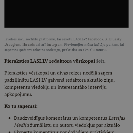
Izvēlies savu soctīklu platformu, lai sekotu LASI.LV:
Facebook
,
X
,
Bluesky
,
Draugiem
,
Threads
vai arī
Instagram
. Pievienojies mūsu lasītāju pulkam, lai
saņemtu īpaši tev atlasītu noderīgu, praktisku un aktuālu saturu.
Pieraksties LASI.LV redaktora vēstkopai
šeit
.
Pieraksties vēstkopai un divas reizes nedēļā saņem
padziļinātu LASI.LV galvenā redaktora aktuālo ziņu,
kompetentu viedokļu un interesantāko interviju
apkopojumu.
Ko tu saņemsi:
Daudzveidīgus komentārus un kompetentus
Latvijas
Mediju
žurnālistu un autoru viedokļus par aktuālo
Ekspertu komentārus par dažādiem praktiskiem,