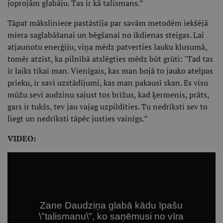
joprojām glabāju. Tas ir kā talismans.”
Tāpat māksliniece pastāstīja par savām metodēm iekšējā
miera saglabāšanai un bēgšanai no ikdienas steigas. Lai
atjaunotu enerģiju, viņa mēdz patverties lauku klusumā,
tomēr atzīst, ka pilnībā atslēgties mēdz būt grūti: "Tad tas
ir laiks tikai man. Vienīgais, kas man bojā to jauko atelpas
prieku, ir savi uzstādījumi, kas man pakausī skan. Es visu
mūžu sevi audzinu sajust tos brīžus, kad ķermenis, prāts,
gars ir tukšs, tev jau vajag uzpildīties. Tu nedrīksti sev to
liegt un nedrīksti tāpēc justies vainīgs.”
VIDEO: