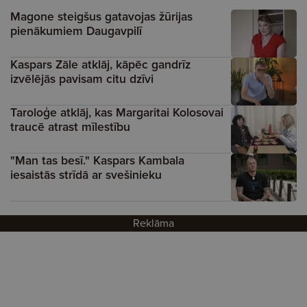
Magone steigšus gatavojas žūrijas
pienākumiem Daugavpilī
Kaspars Zāle atklāj, kāpēc gandrīz
izvēlējās pavisam citu dzīvi
Taroloģe atklāj, kas Margaritai Kolosovai
traucē atrast mīlestību
"Man tas besī." Kaspars Kambala
iesaistās strīdā ar svešinieku
Reklāma