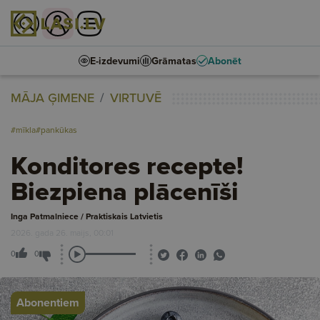
E-izdevumi
Grāmatas
Abonēt
MĀJA ĢIMENE
VIRTUVĒ
#mīkla
#pankūkas
Konditores recepte!
Biezpiena plācenīši
Inga Patmalniece / Praktiskais Latvietis
2026. gada 26. maijs, 00:01
0
0
Abonentiem