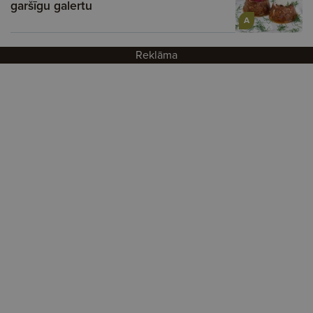
garšīgu galertu
A
Reklāma