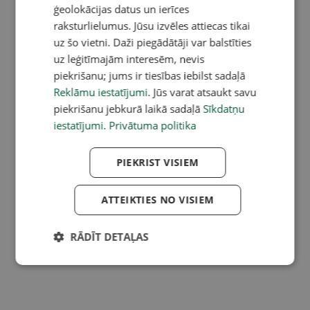
ģeolokācijas datus un ierīces
raksturlielumus. Jūsu izvēles attiecas tikai
uz šo vietni. Daži piegādātāji var balstīties
uz leģitīmajām interesēm, nevis
piekrišanu; jums ir tiesības iebilst sadaļā
Reklāmu iestatījumi
. Jūs varat atsaukt savu
piekrišanu jebkurā laikā sadaļā
Sīkdatņu
iestatījumi
.
Privātuma politika
PIEKRIST VISIEM
ATTEIKTIES NO VISIEM
RĀDĪT DETAĻAS