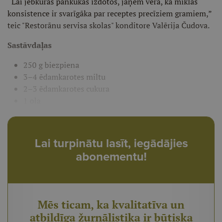
“Lai jebkuras pankūkas izdotos, jāņem vērā, ka mīklas
konsistence ir svarīgāka par receptes precīziem gramiem,”
teic "Restorānu servisa skolas" konditore Valērija Čudova.
Sastāvdaļas
250 g biezpiena
3–4 ēdamkarotes miltu
2–3 ēdamkarotes cukura
1 ola
Lai turpinātu lasīt, iegādājies
abonementu!
Mēs ticam, ka kvalitatīva un
atbildīga žurnālistika ir būtiska