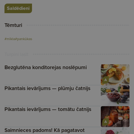
Saldēdieni
Tēmturi
#mīkla
#pankūkas
Turpini lasīt
Bezglutēna konditorejas noslēpumi
A
Pikantais ievārījums — plūmju čatnijs
Pikantais ievārījums — tomātu čatnijs
A
Saimnieces padoms! Kā pagatavot