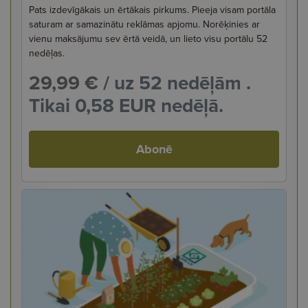
Pats izdevīgākais un ērtākais pirkums. Pieeja visam portāla
saturam ar samazinātu reklāmas apjomu. Norēķinies ar
vienu maksājumu sev ērtā veidā, un lieto visu portālu 52
nedēļas.
29,99 €
/ uz 52 nedēļām .
Tikai 0,58 EUR nedēļā.
Abonē