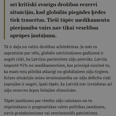
arī kritiski svarīgu drošības rezervi
situācijās, kad globālās piegādes ķēdes
tiek traucētas. Tieši tāpēc medikamentu
pieejamība vairs nav tikai veselības
aprūpes jautājums.
Tā ir daļa no valsts drošības arhitektūras. Ja mēs to
sapratīsim par vēlu, globālo satricinājumu gadījumā ir
augsti riski, ka Latvijas pacientiem zāļu pietrūks. Latvija
importē 95% no medikamentiem, kas principā nozīmē to,
ka esam teju pilnībā atkarīgi no globālajiem zāļu tirgiem.
Krīzes situācijās mūsu ievainojamība un zāļu deficīta riski
joprojām ir augsti, īpaši tāpēc, ka Latvijā nav izveidotas arī
zāļu rezerves ārpus lielajām slimnīcām.
Tāpēc jautājums par vietējo zāļu ražošanu un to
stiprināšanu ir pragmatiskas valsts politikas jautājums,
nevis protekcionisms vai sentimentāls patriotisms.