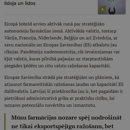
lidoja un lidos
A
Eiropā šobrīd arvien aktīvāk runā par stratēģisko
autonomiju farmācijas jomā. Aktīvākās valstis, tostarp
Vācija, Francija, Nīderlande, Beļģija un arī Zviedrija, ar
savu nacionālo un Eiropas Savienības (ES) atbalstu jau
rīkojas. Pandēmija nodemonstrēja, cik ievainojamas var
kļūt valstis, kuras pilnībā paļaujas uz starptautiskām
piegādes ķēdēm un citu valstu ražošanas kapacitāti.
Eiropas Savienība strādā pie stratēģijām un plāniem, kā
atjaunot farmaceitiskās ražošanas jaudas un kapacitāti ES
dalībvalstīs. Latvijai šī priekšrocība jau ir, bet pagaidām ir
pietrūkusi administratīvā griba ar praktisku rīcību, lai
nozares potenciālu novērtētu un izmantotu.
Mūsu farmācijas nozare spēj nodrošināt
ne tikai eksportspējīgu ražošanu, bet