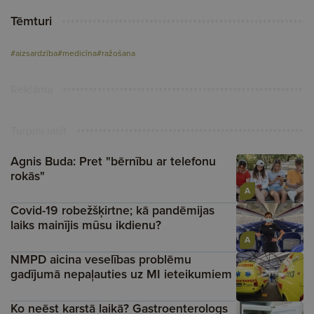
Tēmturi
#aizsardzība
#medicīna
#ražošana
Reklāma
Turpini lasīt
Agnis Buda: Pret "bērnību ar telefonu
rokās"
A
Covid-19 robežšķirtne; kā pandēmijas
laiks mainījis mūsu ikdienu?
A
NMPD aicina veselības problēmu
gadījumā nepaļauties uz MI ieteikumiem
Ko neēst karstā laikā? Gastroenterologs