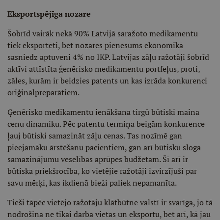
Eksportspējīga nozare
Šobrīd vairāk nekā 90% Latvijā saražoto medikamentu
tiek eksportēti, bet nozares pienesums ekonomikā
sasniedz aptuveni 4% no IKP. Latvijas zāļu ražotāji šobrīd
aktīvi attīstīta ģenērisko medikamentu portfeļus, proti,
zāles, kurām ir beidzies patents un kas izrāda konkurenci
oriģinālpreparātiem.
Ģenērisko medikamentu ienākšana tirgū būtiski maina
cenu dinamiku. Pēc patentu termiņa beigām konkurence
ļauj būtiski samazināt zāļu cenas. Tas nozīmē gan
pieejamāku ārstēšanu pacientiem, gan arī būtisku sloga
samazinājumu veselības aprūpes budžetam. Šī arī ir
būtiska priekšrocība, ko vietējie ražotāji izvirzījuši par
savu mērķi, kas ikdienā bieži paliek nepamanīta.
Tieši tāpēc vietējo ražotāju klātbūtne valstī ir svarīga, jo tā
nodrošina ne tikai darba vietas un eksportu, bet arī, kā jau