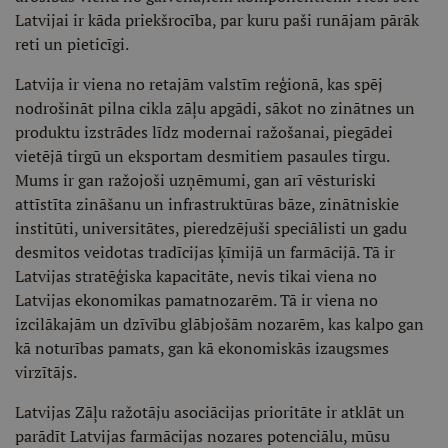
Latvijai ir kāda priekšrocība, par kuru paši runājam pārāk
reti un pieticīgi.
Latvija ir viena no retajām valstīm reģionā, kas spēj
nodrošināt pilna cikla zāļu apgādi, sākot no zinātnes un
produktu izstrādes līdz modernai ražošanai, piegādei
vietējā tirgū un eksportam desmitiem pasaules tirgu.
Mums ir gan ražojoši uzņēmumi, gan arī vēsturiski
attīstīta zināšanu un infrastruktūras bāze, zinātniskie
institūti, universitātes, pieredzējuši speciālisti un gadu
desmitos veidotas tradīcijas ķīmijā un farmācijā. Tā ir
Latvijas stratēģiska kapacitāte, nevis tikai viena no
Latvijas ekonomikas pamatnozarēm. Tā ir viena no
izcilākajām un dzīvību glābjošām nozarēm, kas kalpo gan
kā noturības pamats, gan kā ekonomiskās izaugsmes
virzītājs.
Latvijas Zāļu ražotāju asociācijas prioritāte ir atklāt un
parādīt Latvijas farmācijas nozares potenciālu, mūsu