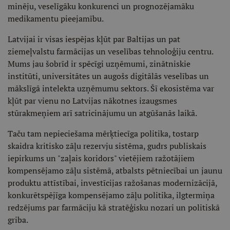
minēju, veselīgāku konkurenci un prognozējamāku
medikamentu pieejamību.
Latvijai ir visas iespējas kļūt par Baltijas un pat
ziemeļvalstu farmācijas un veselības tehnoloģiju centru.
Mums jau šobrīd ir spēcīgi uzņēmumi, zinātniskie
institūti, universitātes un augošs digitālās veselības un
mākslīgā intelekta uzņēmumu sektors. Šī ekosistēma var
kļūt par vienu no Latvijas nākotnes izaugsmes
stūrakmeņiem arī satricinājumu un atgūšanās laikā.
Taču tam nepieciešama mērķtiecīga politika, tostarp
skaidra kritisko zāļu rezervju sistēma, gudrs publiskais
iepirkums un "zaļais koridors" vietējiem ražotājiem
kompensējamo zāļu sistēmā, atbalsts pētniecībai un jaunu
produktu attīstībai, investīcijas ražošanas modernizācijā,
konkurētspējīga kompensējamo zāļu politika, ilgtermiņa
redzējums par farmāciju kā stratēģisku nozari un politiskā
griba.