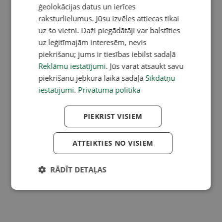
ģeolokācijas datus un ierīces
raksturlielumus. Jūsu izvēles attiecas tikai
uz šo vietni. Daži piegādātāji var balstīties
uz leģitīmajām interesēm, nevis
piekrišanu; jums ir tiesības iebilst sadaļā
Reklāmu iestatījumi
. Jūs varat atsaukt savu
piekrišanu jebkurā laikā sadaļā
Sīkdatņu
iestatījumi
.
Privātuma politika
PIEKRIST VISIEM
ATTEIKTIES NO VISIEM
RĀDĪT DETAĻAS