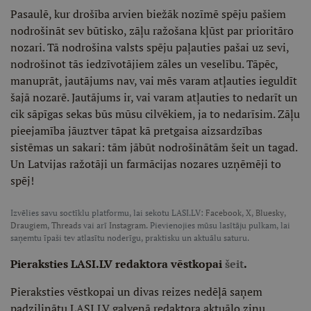
Pasaulē, kur drošība arvien biežāk nozīmē spēju pašiem
nodrošināt sev būtisko, zāļu ražošana kļūst par prioritāro
nozari. Tā nodrošina valsts spēju paļauties pašai uz sevi,
nodrošinot tās iedzīvotājiem zāles un veselību. Tāpēc,
manuprāt, jautājums nav, vai mēs varam atļauties ieguldīt
šajā nozarē. Jautājums ir, vai varam atļauties to nedarīt un
cik sāpīgas sekas būs mūsu cilvēkiem, ja to nedarīsim. Zāļu
pieejamība jāuztver tāpat kā pretgaisa aizsardzības
sistēmas un sakari: tām jābūt nodrošinātām šeit un tagad.
Un Latvijas ražotāji un farmācijas nozares uzņēmēji to
spēj!
Izvēlies savu soctīklu platformu, lai sekotu LASI.LV:
Facebook
,
X
,
Bluesky
,
Draugiem
,
Threads
vai arī
Instagram
. Pievienojies mūsu lasītāju pulkam, lai
saņemtu īpaši tev atlasītu noderīgu, praktisku un aktuālu saturu.
Pieraksties LASI.LV redaktora vēstkopai
šeit
.
Pieraksties vēstkopai un divas reizes nedēļā saņem
padziļinātu LASI.LV galvenā redaktora aktuālo ziņu,