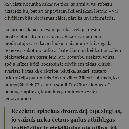
ka valsts noturība sākas ne tikai ar armiju vai robežu
aizsardzību, bet arī ar pavisam ikdienišķām lietām – vai
cilvēkiem būs pieejamas zāles, pārtika un informācija.
Lai arī pēc dabas neesmu panikas cēlāja, nesen
piedzīvotais dronu incidents Rēzeknē man bija
modinātājzvans, ka arī lauku mājā mums ir jāsagādā
rezerves, sākot no radio ar baterijām un beidzot ar zālēm,
plāksteriem un pārsējiem. Par noturību uzskatu valsts
spēju krīzes brīdī nodrošināt cilvēkiem tādas kritiski
svarīgas lietas kā elektrība, pārtika, sakari (tostarp
informācija par notiekošo) un zāles. Zāles ir pirmais, kas
mums jāieliek 72 stundu somā. Drošība veidojas arī
piemājas aptiekā, kurai būs jānodrošina zāles
iedzīvotājiem.
Rēzeknē aptiekas dronu dēļ bija slēgtas,
jo vairāk nekā četrus gadus atbildīgās
institūcijas ir strādājušas pie plāna, kā