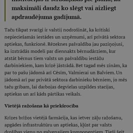
maksimāli daudz ko slēgt vai aizliegt
apdraudējuma gadījumā.
Taču tikpat svarīgi ir valstij nodrošināt, ka kritiski
nepieciešamās iestādes un uzņēmumi, arī privātā sektora
aptiekas, funkcionē. Rēzeknes pašvaldība jau paziņojusi,
ka izstrādās modeli par diennakts bērnudārziem, kur
atstāt bērnus tiem valsts un pašvaldību iestāžu
darbiniekiem, kam krīzē jāstrādā. Bet tagad mēs zinām, ka
par to pašu jādomā arī Cēsīm, Valmierai un Balviem. Un
jādomā arī par privātā sektora darbinieku bērniem, jo mēs
taču gribam, lai darbojas degvielas uzpildes stacijas,
aptiekas un arī kāds pārtikas veikals.
Vietējā ražošana kā priekšrocība
Krīzes brīžos vietējā farmācija, kas ietver zāļu ražošanu,
apgādes infrastruktūru un aptiekas, kļūst par valsts
drošības vienu no galvenajiem komponentiem. Tieši šeit