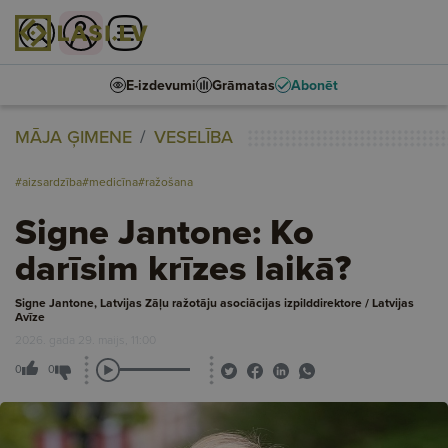
E-izdevumi
Grāmatas
Abonēt
MĀJA ĢIMENE
VESELĪBA
#aizsardzība
#medicīna
#ražošana
Signe Jantone: Ko
darīsim krīzes laikā?
Signe Jantone, Latvijas Zāļu ražotāju asociācijas izpilddirektore / Latvijas
Avīze
2026. gada 29. maijs, 11:00
0
0