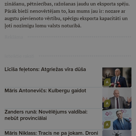
zināšanu, pētniecības, ražošanas jaudu un eksporta spēju.
Pārāk bieži nenovērtējam to, kas mums jau ir: nozare ar
augstu pievienoto vērtību, spēcīgu eksporta kapacitāti un
ļoti nozīmīgu lomu valsts noturībā.
Reklāma
Ieteiktie raksti
Līcīša feļetons: Atgriežas vīra dūša
A
Māris Antonevičs: Kulbergu gaidot
A
Zanders runā: Novēlējums valdībai:
nebūt provinciālai
A
Māris Niklass: Tracis ne pa jokam. Droni