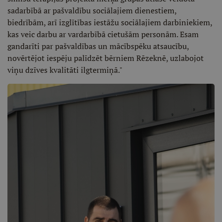
sadarbībā ar pašvaldību sociālajiem dienestiem,
biedrībām, arī izglītības iestāžu sociālajiem darbiniekiem,
kas veic darbu ar vardarbībā cietušām personām. Esam
gandarīti par pašvaldības un mācībspēku atsaucību,
novērtējot iespēju palīdzēt bērniem Rēzeknē, uzlabojot
viņu dzīves kvalitāti ilgtermiņā."