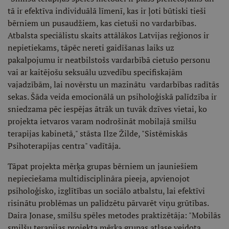
tā ir efektīva individuālā līmenī, kas ir ļoti būtiski tieši
bērniem un pusaudžiem, kas cietuši no vardarbības.
Atbalsta speciālistu skaits attālākos Latvijas reģionos ir
nepietiekams, tāpēc nereti gaidīšanas laiks uz
pakalpojumu ir neatbilstošs vardarbībā cietušo personu
vai ar kaitējošu seksuālu uzvedību specifiskajām
vajadzībām, lai novērstu un mazinātu vardarbības radītās
sekas. Šāda veida emocionālā un psiholoģiskā palīdzība ir
sniedzama pēc iespējas ātrāk un tuvāk dzīves vietai, ko
projekta ietvaros varam nodrošināt mobilajā smilšu
terapijas kabinetā," stāsta Ilze Žilde, "Sistēmiskās
Psihoterapijas centra" vadītāja.
Tāpat projekta mērķa grupas bērniem un jauniešiem
nepieciešama multidisciplināra pieeja, apvienojot
psiholoģisko, izglītības un sociālo atbalstu, lai efektīvi
risinātu problēmas un palīdzētu pārvarēt viņu grūtības.
Daira Jonase, smilšu spēles metodes praktizētāja: "Mobilās
smilšu terapijas projekta mērķa grupas atlase veidota