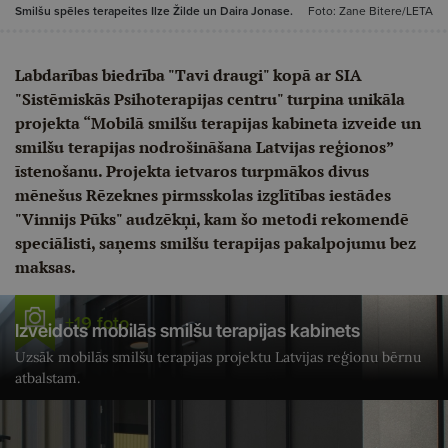
Smilšu spēles terapeites Ilze Žilde un Daira Jonase.
Foto: Zane Bitere/LETA
Labdarības biedrība "Tavi draugi" kopā ar SIA
"Sistēmiskās Psihoterapijas centru" turpina unikāla
projekta “Mobilā smilšu terapijas kabineta izveide un
smilšu terapijas nodrošināšana Latvijas reģionos”
īstenošanu. Projekta ietvaros turpmākos divus
mēnešus Rēzeknes pirmsskolas izglītības iestādes
"Vinnijs Pūks" audzēkņi, kam šo metodi rekomendē
speciālisti, saņems smilšu terapijas pakalpojumu bez
maksas.
+19 foto
Izveidots mobilās smilšu terapijas kabinets
Uzsāk mobilās smilšu terapijas projektu Latvijas reģionu bērnu
atbalstam.