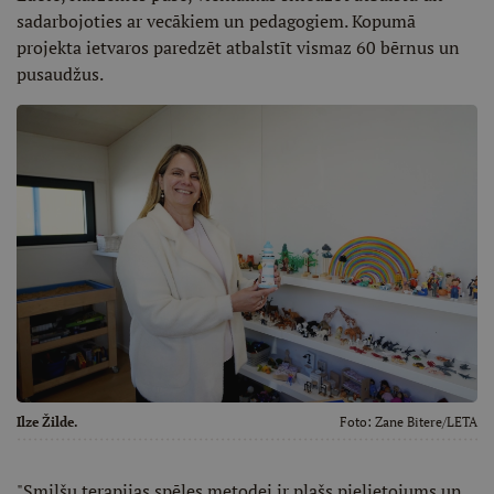
sadarbojoties ar vecākiem un pedagogiem. Kopumā
projekta ietvaros paredzēt atbalstīt vismaz 60 bērnus un
pusaudžus.
Ilze Žilde.
Foto:
Zane Bitere/LETA
"Smilšu terapijas spēles metodei ir plašs pielietojums un