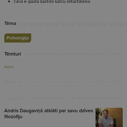
Tavā e-pasta kastītē katru ceturtdienu
Tēma
Psiholoģija
Tēmturi
#bērni
Reklāma
Turpini lasīt
Andris Daugaviņš atklāti par savu dzīves
filozofiju