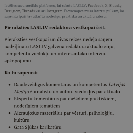
Izvēlies savu soctīklu platformu, lai sekotu LASI.LV:
Facebook
,
X
,
Bluesky
,
Draugiem
,
Threads
vai arī
Instagram
. Pievienojies mūsu lasītāju pulkam, lai
saņemtu īpaši tev atlasītu noderīgu, praktisku un aktuālu saturu.
Pieraksties LASI.LV redaktora vēstkopai
šeit
.
Pieraksties vēstkopai un divas reizes nedēļā saņem
padziļinātu LASI.LV galvenā redaktora aktuālo ziņu,
kompetentu viedokļu un interesantāko interviju
apkopojumu.
Ko tu saņemsi:
Daudzveidīgus komentārus un kompetentus
Latvijas
Mediju
žurnālistu un autoru viedokļus par aktuālo
Ekspertu komentārus par dažādiem praktiskiem,
noderīgiem tematiem
Aizraujošus materiālus par vēsturi, psiholoģiju,
kultūru
Gata Šļūkas karikatūru