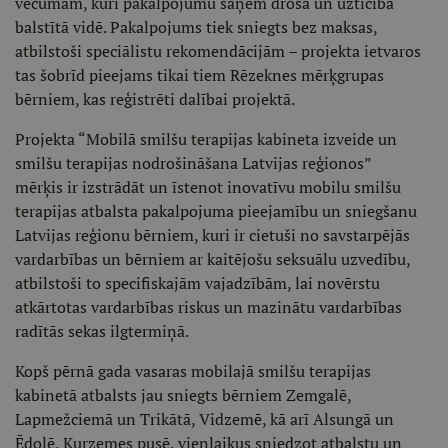
vecumam, kuri pakalpojumu saņem drošā un uzticībā
balstītā vidē. Pakalpojums tiek sniegts bez maksas,
atbilstoši speciālistu rekomendācijām – projekta ietvaros
tas šobrīd pieejams tikai tiem Rēzeknes mērķgrupas
bērniem, kas reģistrēti dalībai projektā.
Projekta “Mobilā smilšu terapijas kabineta izveide un
smilšu terapijas nodrošināšana Latvijas reģionos”
mērķis ir izstrādāt un īstenot inovatīvu mobilu smilšu
terapijas atbalsta pakalpojuma pieejamību un sniegšanu
Latvijas reģionu bērniem, kuri ir cietuši no savstarpējās
vardarbības un bērniem ar kaitējošu seksuālu uzvedību,
atbilstoši to specifiskajām vajadzībām, lai novērstu
atkārtotas vardarbības riskus un mazinātu vardarbības
radītās sekas ilgtermiņā.
Kopš pērnā gada vasaras mobilajā smilšu terapijas
kabinetā atbalsts jau sniegts bērniem Zemgalē,
Lapmežciemā un Trikātā, Vidzemē, kā arī Alsungā un
Ēdolē, Kurzemes pusē, vienlaikus sniedzot atbalstu un