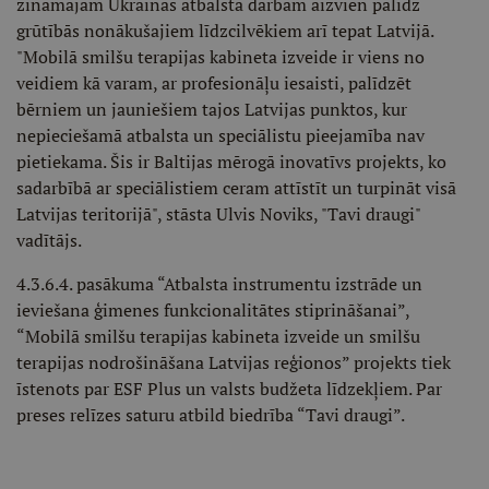
zināmajam Ukrainas atbalsta darbam aizvien palīdz
grūtībās nonākušajiem līdzcilvēkiem arī tepat Latvijā.
"Mobilā smilšu terapijas kabineta izveide ir viens no
veidiem kā varam, ar profesionāļu iesaisti, palīdzēt
bērniem un jauniešiem tajos Latvijas punktos, kur
nepieciešamā atbalsta un speciālistu pieejamība nav
pietiekama. Šis ir Baltijas mērogā inovatīvs projekts, ko
sadarbībā ar speciālistiem ceram attīstīt un turpināt visā
Latvijas teritorijā", stāsta Ulvis Noviks, "Tavi draugi"
vadītājs.
4.3.6.4. pasākuma “Atbalsta instrumentu izstrāde un
ieviešana ģimenes funkcionalitātes stiprināšanai”,
“Mobilā smilšu terapijas kabineta izveide un smilšu
terapijas nodrošināšana Latvijas reģionos” projekts tiek
īstenots par ESF Plus un valsts budžeta līdzekļiem. Par
preses relīzes saturu atbild biedrība “Tavi draugi”.