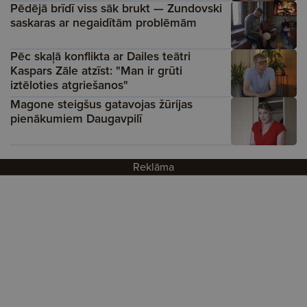
Pēdējā brīdī viss sāk brukt — Zundovski
saskaras ar negaidītām problēmām
Pēc skaļā konflikta ar Dailes teātri
Kaspars Zāle atzīst: "Man ir grūti
iztēloties atgriešanos"
Magone steigšus gatavojas žūrijas
pienākumiem Daugavpilī
Reklāma