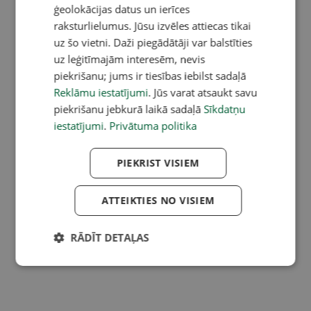
ģeolokācijas datus un ierīces
raksturlielumus. Jūsu izvēles attiecas tikai
uz šo vietni. Daži piegādātāji var balstīties
uz leģitīmajām interesēm, nevis
piekrišanu; jums ir tiesības iebilst sadaļā
Reklāmu iestatījumi
. Jūs varat atsaukt savu
piekrišanu jebkurā laikā sadaļā
Sīkdatņu
iestatījumi
.
Privātuma politika
PIEKRIST VISIEM
ATTEIKTIES NO VISIEM
RĀDĪT DETAĻAS