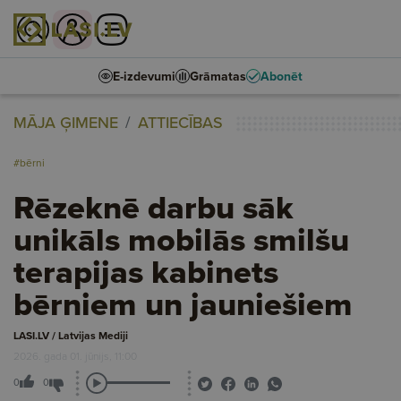
E-izdevumi
Grāmatas
Abonēt
MĀJA ĢIMENE
ATTIECĪBAS
#bērni
Rēzeknē darbu sāk
unikāls mobilās smilšu
terapijas kabinets
bērniem un jauniešiem
LASI.LV / Latvijas Mediji
2026. gada 01. jūnijs, 11:00
0
0