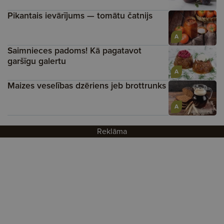
Pikantais ievārījums — tomātu čatnijs
A
Saimnieces padoms! Kā pagatavot
garšīgu galertu
A
Maizes veselības dzēriens jeb brottrunks
A
Reklāma