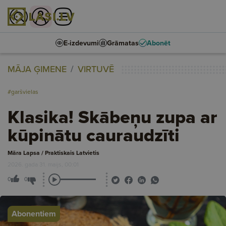
E-izdevumi
Grāmatas
Abonēt
MĀJA ĢIMENE
VIRTUVĒ
#garšvielas
Klasika! Skābeņu zupa ar
kūpinātu cauraudzīti
Māra Lapsa / Praktiskais Latvietis
2026. gada 31. maijs, 00:01
0
0
Abonentiem