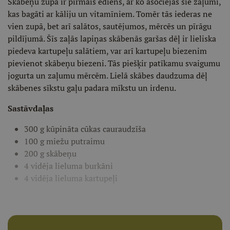
Skābeņu zupa ir pirmais ēdiens, ar ko asociējas šie zaļumi,
kas bagāti ar kāliju un vitamīniem. Tomēr tās iederas ne
vien zupā, bet arī salātos, sautējumos, mērcēs un pīrāgu
pildījumā. Šīs zaļās lapiņas skābenās garšas dēļ ir lieliska
piedeva kartupeļu salātiem, var arī kartupeļu biezenim
pievienot skābeņu biezeni. Tās piešķir patīkamu svaigumu
jogurta un zaļumu mērcēm. Lielā skābes daudzuma dēļ
skābenes sīkstu gaļu padara mīkstu un irdenu.
Sastāvdaļas
300 g kūpināta cūkas cauraudzīša
100 g miežu putraimu
200 g skābeņu
4 vidēja lieluma burkāni
4 vidēja lieluma kartupeļi