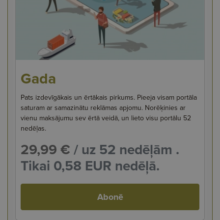
Gada
Pats izdevīgākais un ērtākais pirkums. Pieeja visam portāla
saturam ar samazinātu reklāmas apjomu. Norēķinies ar
vienu maksājumu sev ērtā veidā, un lieto visu portālu 52
nedēļas.
29,99 €
/ uz 52 nedēļām .
Tikai 0,58 EUR nedēļā.
Abonē