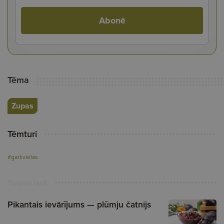
Abonē
Tēma
Zupas
Tēmturi
#garšvielas
Turpini lasīt
Pikantais ievārījums — plūmju čatnijs