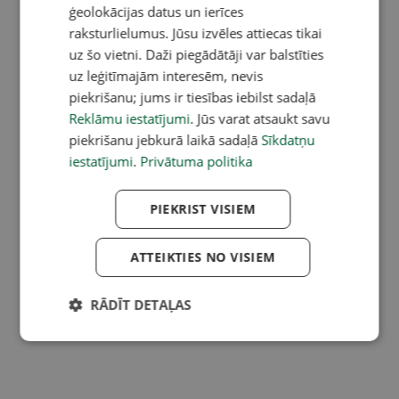
ģeolokācijas datus un ierīces
raksturlielumus. Jūsu izvēles attiecas tikai
uz šo vietni. Daži piegādātāji var balstīties
uz leģitīmajām interesēm, nevis
piekrišanu; jums ir tiesības iebilst sadaļā
Reklāmu iestatījumi
. Jūs varat atsaukt savu
piekrišanu jebkurā laikā sadaļā
Sīkdatņu
iestatījumi
.
Privātuma politika
PIEKRIST VISIEM
ATTEIKTIES NO VISIEM
RĀDĪT DETAĻAS