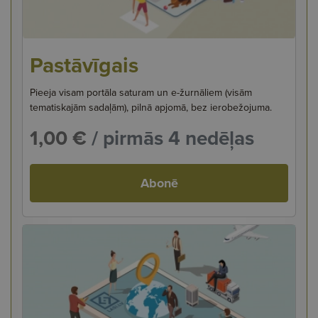
Pastāvīgais
Pieeja visam portāla saturam un e-žurnāliem (visām
tematiskajām sadaļām), pilnā apjomā, bez ierobežojuma.
1,00 €
/ pirmās 4 nedēļas
Abonē