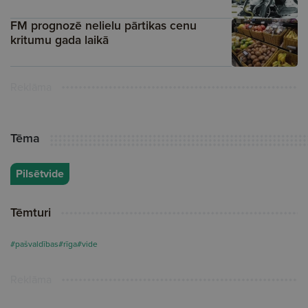
FM prognozē nelielu pārtikas cenu
kritumu gada laikā
Reklāma
Tēma
Pilsētvide
Tēmturi
#pašvaldības
#rīga
#vide
Reklāma