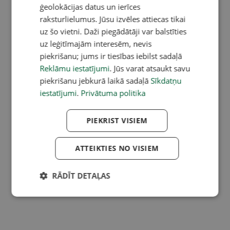
ģeolokācijas datus un ierīces
raksturlielumus. Jūsu izvēles attiecas tikai
uz šo vietni. Daži piegādātāji var balstīties
uz leģitīmajām interesēm, nevis
piekrišanu; jums ir tiesības iebilst sadaļā
Reklāmu iestatījumi
. Jūs varat atsaukt savu
piekrišanu jebkurā laikā sadaļā
Sīkdatņu
iestatījumi
.
Privātuma politika
PIEKRIST VISIEM
ATTEIKTIES NO VISIEM
RĀDĪT DETAĻAS