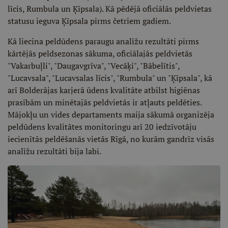
līcis, Rumbula un Ķīpsala). Kā pēdējā oficiālās peldvietas
statusu ieguva Ķīpsala pirms četriem gadiem.
Kā liecina peldūdens paraugu analīžu rezultāti pirms
kārtējās peldsezonas sākuma, oficiālajās peldvietās
"Vakarbuļli", "Daugavgrīva", "Vecāķi", "Bābelītis",
"Lucavsala", "Lucavsalas līcis", "Rumbula" un "Ķīpsala", kā
arī Bolderājas karjerā ūdens kvalitāte atbilst higiēnas
prasībām un minētajās peldvietās ir atļauts peldēties.
Mājokļu un vides departaments maija sākumā organizēja
peldūdens kvalitātes monitoringu arī 20 iedzīvotāju
iecienītās peldēšanās vietās Rīgā, no kurām gandrīz visās
analīžu rezultāti bija labi.