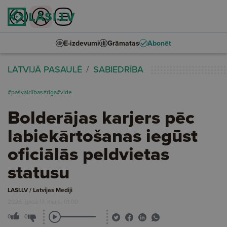
E-izdevumi
Grāmatas
Abonēt
LATVIJĀ PASAULĒ
SABIEDRĪBA
#pašvaldības
#rīga
#vide
Bolderājas karjers pēc
labiekārtošanas iegūst
oficiālās peldvietas
statusu
LASI.LV / Latvijas Mediji
2026. gada 17. maijs, 01:00
0
0