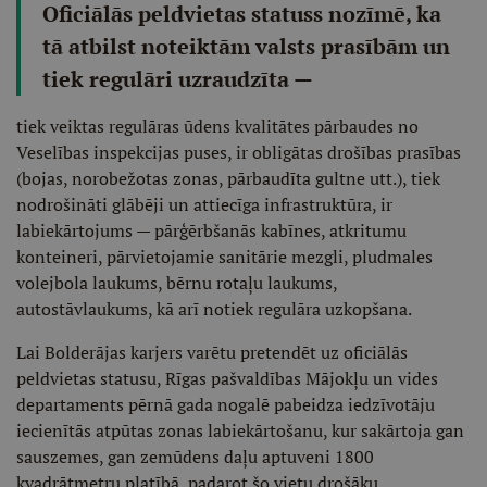
Oficiālās peldvietas statuss nozīmē, ka
tā atbilst noteiktām valsts prasībām un
tiek regulāri uzraudzīta —
tiek veiktas regulāras ūdens kvalitātes pārbaudes no
Veselības inspekcijas puses, ir obligātas drošības prasības
(bojas, norobežotas zonas, pārbaudīta gultne utt.), tiek
nodrošināti glābēji un attiecīga infrastruktūra, ir
labiekārtojums — pārģērbšanās kabīnes, atkritumu
konteineri, pārvietojamie sanitārie mezgli, pludmales
volejbola laukums, bērnu rotaļu laukums,
autostāvlaukums, kā arī notiek regulāra uzkopšana.
Lai Bolderājas karjers varētu pretendēt uz oficiālās
peldvietas statusu, Rīgas pašvaldības Mājokļu un vides
departaments pērnā gada nogalē pabeidza iedzīvotāju
iecienītās atpūtas zonas labiekārtošanu, kur sakārtoja gan
sauszemes, gan zemūdens daļu aptuveni 1800
kvadrātmetru platībā, padarot šo vietu drošāku.