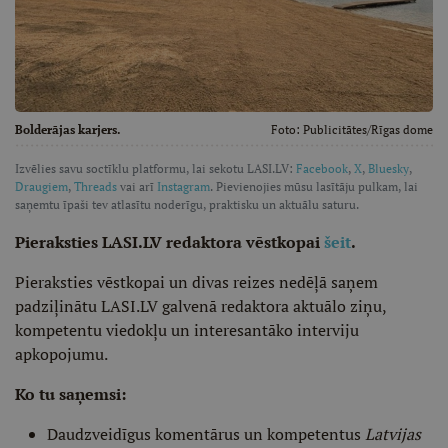
Bolderājas karjers.
Foto:
Publicitātes/Rīgas dome
Izvēlies savu soctīklu platformu, lai sekotu LASI.LV:
Facebook
,
X
,
Bluesky
,
Draugiem
,
Threads
vai arī
Instagram
. Pievienojies mūsu lasītāju pulkam, lai
saņemtu īpaši tev atlasītu noderīgu, praktisku un aktuālu saturu.
Pieraksties LASI.LV redaktora vēstkopai
šeit
.
Pieraksties vēstkopai un divas reizes nedēļā saņem
padziļinātu LASI.LV galvenā redaktora aktuālo ziņu,
kompetentu viedokļu un interesantāko interviju
apkopojumu.
Ko tu saņemsi:
Daudzveidīgus komentārus un kompetentus
Latvijas