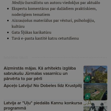
Mediju
žurnālistu un autoru viedokļus par aktuālo
Ekspertu komentārus par dažādiem praktiskiem,
noderīgiem tematiem
Aizraujošus materiālus par vēsturi, psiholoģiju,
kultūru
Gata Šļūkas karikatūru
Tavā e-pasta kastītē katru ceturtdienu
Ieteiktie raksti
Aizmirstās mājas. Kā arhitekts izglāba
sabrukušu Jūrmalas vasarnīcu un
pārvērta to par pērli
A
Apceļo Latviju! No Dobeles līdz Krustpilij
A
Latvija ar "Uļu" piedalās Kannu konkursa
programmā