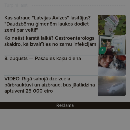
Turpini lasīt
Kas satrauc "Latvijas Avīzes" lasītājus?
"Daudzbērnu ģimenēm laukos dodiet
zemi par velti!"
Ko neēst karstā laikā? Gastroenterologs
skaidro, kā izvairīties no zarnu infekcijām
A
8. augusts — Pasaules kaķu diena
VIDEO: Rīgā sabojā dzelzceļa
pārbrauktuvi un aizbrauc; būs jāatlīdzina
aptuveni 25 000 eiro
Reklāma