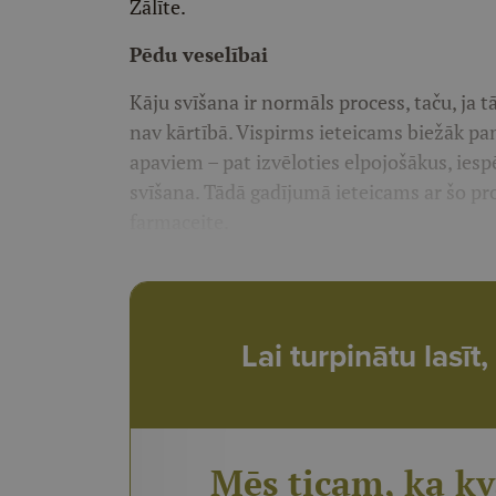
Zālīte.
Pēdu veselībai
Kāju svīšana ir normāls process, taču, ja t
nav kārtībā. Vispirms ieteicams biežāk pam
apaviem – pat izvēloties elpojošākus, iesp
svīšana. Tādā gadījumā ieteicams ar šo pr
farmaceite.
Lai turpinātu lasī
Mēs ticam, ka kv