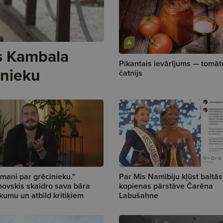
A
rs Kambala
Pikantais ievārījums — tomāt
inieku
čatnijs
mani par grēcinieku."
Par Mis Namībiju kļūst baltās
ovskis skaidro sava bāra
kopienas pārstāve Čarēna
umu un atbild kritiķiem
Labušahne