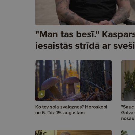
"Man tas besī." Kaspa
iesaistās strīdā ar sveš
A
Ko tev sola zvaigznes? Horoskopi
"Sauc 
no 6. līdz 19. augustam
Galvan
nosauk