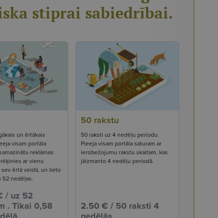
iska stiprai sabiedrībai.
50 rakstu
gākais un ērtākais
50 raksti uz 4 nedēļu periodu.
eeja visam portāla
Pieeja visam portāla saturam ar
 samazinātu reklāmas
ierobežojumu rakstu skaitam, kas
rēķinies ar vienu
jāizmanto 4 nedēļu periodā.
ev ērtā veidā, un lieto
u 52 nedēļas.
€
/ uz 52
 . Tikai 0,58
2.50 €
/ 50 raksti 4
dēļā.
nedēļās