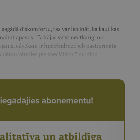
ā sagādā diskomfortu, tas var liecināt, ka kaut kas
ainīt apavus. “Ja kājas svīst neatkarīgi no
ējams, cilvēkam ir hiperhidroze jeb pastiprināta
oblēmu vērsties pie speciālista,” mudina
t, iegādājies abonementu!
alitatīva un atbildīga