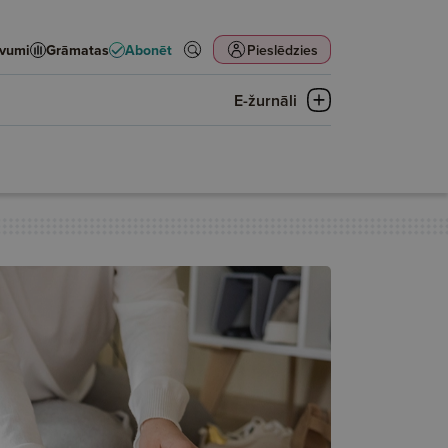
evumi
Grāmatas
Abonēt
Pieslēdzies
E-žurnāli