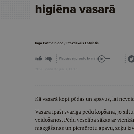
higiēna vasarā
Inga Patmalniece / Praktiskais Latvietis
Klausies ziņu audio formātā
0
0
2026. gada 07. jūnijs, 00:01
Kā vasarā kopt pēdas un apavus, lai neveid
Vasarā īpaši svarīga pēdu kopšana, jo si
veidošanos. Pēdu veselība sākas ar vienk
mazgāšanas un piemērotu apavu, zeķu izvē