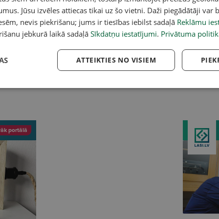
umus. Jūsu izvēles attiecas tikai uz šo vietni. Daži piegādātāji var b
sēm, nevis piekrišanu; jums ir tiesības iebilst sadaļā
Reklāmu iest
rišanu jebkurā laikā sadaļā
Sīkdatņu iestatījumi
.
Privātuma politik
AS
ATTEIKTIES NO VISIEM
PIEK
is Latvijas iedzīvotājs
Trīs gados nav sasniegti galvenie
Ho
ules aizsargkrēmu,
alkohola un narkotiku lietošanas
Ba
auja
mazināšanas plāna mērķi