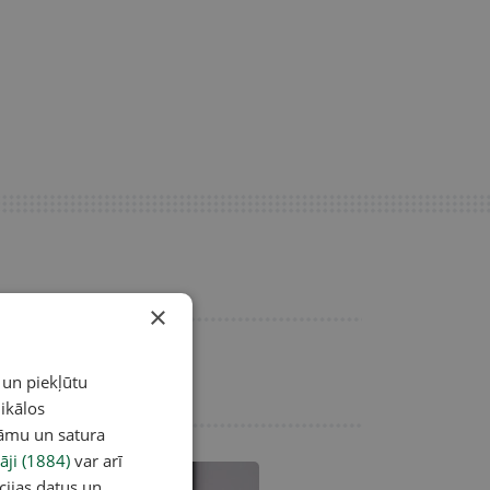
×
 un piekļūtu
ikālos
lāmu un satura
āji (1884)
var arī
cijas datus un