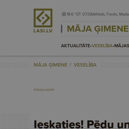
18.6 °C
P. 07.08
Alfrēds, Fredis, M
MĀJA ĢIMENE
AKTUALITĀTE
•
VESELĪBA
•
MĀJAS
MĀJA ĢIMENE
VESELĪBA
#ekoprodukti
Ieskaties! Pēdu u