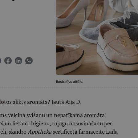
Ilustratīvs attēls.
otos slikts aromāts? Jautā Aija D.
ltums veicina svīšanu un nepatīkama aromāta
āršām lietām: higiēnu, rūpīgu nosusināšanu pēc
li, skaidro
Apotheka
sertificētā farmaceite Laila