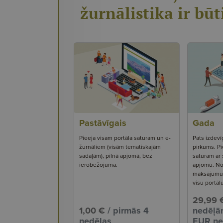
žurnālistika ir būt
Pastāvīgais
Gada
Pieeja visam portāla saturam un e-
Pats izdevī
žurnāliem (visām tematiskajām
pirkums. Pi
sadaļām), pilnā apjomā, bez
saturam ar
ierobežojuma.
apjomu. No
maksājumu s
visu portāl
29,99 
1,00 €
/ pirmās 4
nedēļām
nedēļas
EUR ne