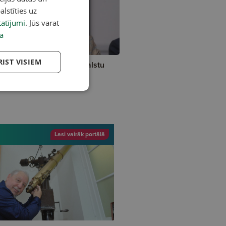
alstīties uz
atījumi
. Jūs varat
a
RIST VISIEM
sams Abu Meri sola atbalstu
lvu slimnīcai