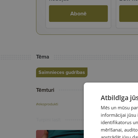
Abonē
Tēma
Saimnieces gudrības
Tēmturi
Atbildīga j
#ekoprodukti
Mēs un mūsu partn
informācijai jūsu
Turpini lasīt
identifikatorus 
mērīšanai, audit
apstrādāt jūsu da