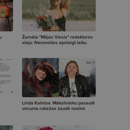
u
Žurnāla "Mājas Viesis" redaktores
sleja: Necensties apsteigt laiku
Linda Kalniņa: Mākslinieku pasaulē
vecuma robežas zaudē nozīmi