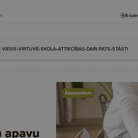
adars
E-izd
 VIESIS
•
VIRTUVĒ
•
SKOLA
•
ATTIECĪBAS
•
DARI PATS
•
STĀSTI
Abonentiem
n apavu