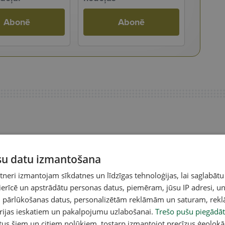
Abonē
Abonē
ūsu datu izmantošana
eri izmantojam sīkdatnes un līdzīgas tehnoloģijas, lai saglabātu
 ierīcē un apstrādātu personas datus, piemēram, jūsu IP adresi, un
un pārlūkošanas datus, personalizētām reklāmām un saturam, rek
orijas ieskatiem un pakalpojumu uzlabošanai.
Trešo pušu piegādāt
tus šiem un citiem nolūkiem, tostarp izmantojot precīzus ģeolokā