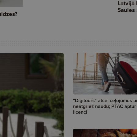
"Digitours" atceļ ceļojumus u
neatgriež naudu; PTAC aptur
licenci