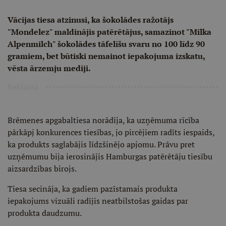
Vācijas tiesa atzinusi, ka šokolādes ražotājs
"Mondelez" maldinājis patērētājus, samazinot "Milka
Alpenmilch" šokolādes tāfelīšu svaru no 100 līdz 90
gramiem, bet būtiski nemainot iepakojuma izskatu,
vēsta ārzemju mediji.
Reklāma
Brēmenes apgabaltiesa norādīja, ka uzņēmuma rīcība
pārkāpj konkurences tiesības, jo pircējiem radīts iespaids,
ka produkts saglabājis līdzšinējo apjomu. Prāvu pret
uzņēmumu bija ierosinājis Hamburgas patērētāju tiesību
aizsardzības birojs.
Tiesa secināja, ka gadiem pazīstamais produkta
iepakojums vizuāli radījis neatbilstošas gaidas par
produkta daudzumu.