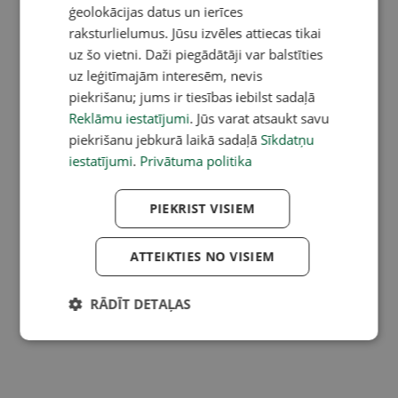
ģeolokācijas datus un ierīces
raksturlielumus. Jūsu izvēles attiecas tikai
uz šo vietni. Daži piegādātāji var balstīties
uz leģitīmajām interesēm, nevis
piekrišanu; jums ir tiesības iebilst sadaļā
Reklāmu iestatījumi
. Jūs varat atsaukt savu
piekrišanu jebkurā laikā sadaļā
Sīkdatņu
iestatījumi
.
Privātuma politika
PIEKRIST VISIEM
ATTEIKTIES NO VISIEM
RĀDĪT DETAĻAS