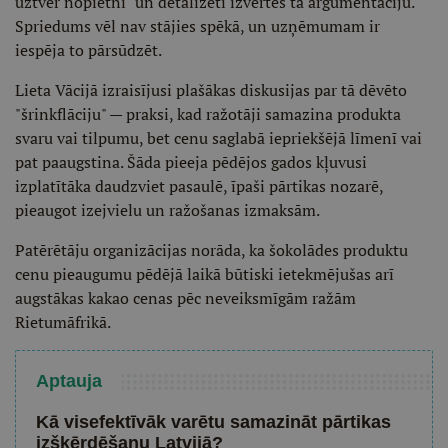
uztver nopietni" un detalizēti izvērtēs tā argumentāciju.
Spriedums vēl nav stājies spēkā, un uzņēmumam ir
iespēja to pārsūdzēt.
Lieta Vācijā izraisījusi plašākas diskusijas par tā dēvēto
"šrinkflāciju" — praksi, kad ražotāji samazina produkta
svaru vai tilpumu, bet cenu saglabā iepriekšējā līmenī vai
pat paaugstina. Šāda pieeja pēdējos gados kļuvusi
izplatītāka daudzviet pasaulē, īpaši pārtikas nozarē,
pieaugot izejvielu un ražošanas izmaksām.
Patērētāju organizācijas norāda, ka šokolādes produktu
cenu pieaugumu pēdējā laikā būtiski ietekmējušas arī
augstākas kakao cenas pēc neveiksmīgām ražām
Rietumāfrikā.
Aptauja
Kā visefektīvāk varētu samazināt pārtikas
izšķērdēšanu Latvijā?