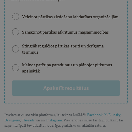
Veicinot pārtikas ziedošanu labdarības organizācijām
Samazinot pārtikas atkritumus mājsaimniecībās
Stingrāk regulējot pārtikas apriti un derīguma
termiņus
Mainot patēriņa paradumus un plānojot pirkumus
apzinātāk
Apskatīt rezultātus
Izvēlies savu soctīklu platformu, lai sekotu LASI.LV:
Facebook
,
X
,
Bluesky
,
Draugiem
,
Threads
vai arī
Instagram
. Pievienojies mūsu lasītāju pulkam, lai
saņemtu īpaši tev atlasītu noderīgu, praktisku un aktuālu saturu.