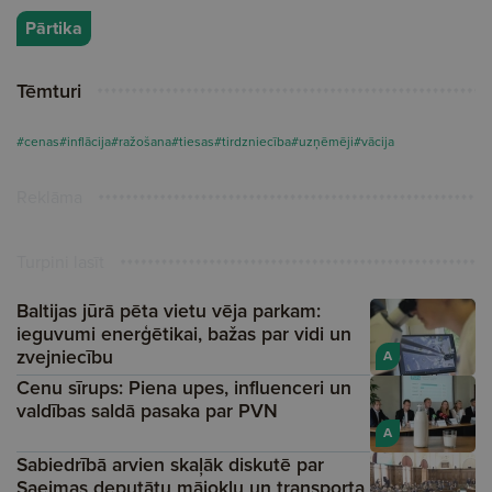
Pārtika
Tēmturi
#cenas
#inflācija
#ražošana
#tiesas
#tirdzniecība
#uzņēmēji
#vācija
Reklāma
Turpini lasīt
Baltijas jūrā pēta vietu vēja parkam:
ieguvumi enerģētikai, bažas par vidi un
zvejniecību
A
Cenu sīrups: Piena upes, influenceri un
valdības saldā pasaka par PVN
A
Sabiedrībā arvien skaļāk diskutē par
Saeimas deputātu mājokļu un transporta