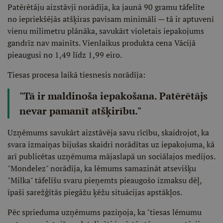
Patērētāju aizstāvji norādīja, ka jaunā 90 gramu tāfelīte
no iepriekšējās atšķiras pavisam minimāli — tā ir aptuveni
vienu milimetru plānāka, savukārt violetais iepakojums
gandrīz nav mainīts. Vienlaikus produkta cena Vācijā
pieaugusi no 1,49 līdz 1,99 eiro.
Tiesas procesa laikā tiesnesis norādīja:
"Tā ir maldinoša iepakošana. Patērētājs
nevar pamanīt atšķirību."
Uzņēmums savukārt aizstāvēja savu rīcību, skaidrojot, ka
svara izmaiņas bijušas skaidri norādītas uz iepakojuma, kā
arī publicētas uzņēmuma mājaslapā un sociālajos medijos.
"Mondelez" norādīja, ka lēmums samazināt atsevišķu
"Milka" tāfelīšu svaru pieņemts pieaugošo izmaksu dēļ,
īpaši sarežģītās piegāžu ķēžu situācijas apstākļos.
Pēc sprieduma uzņēmums paziņoja, ka "tiesas lēmumu