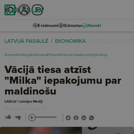
E-izdevumi
Grāmatas
Abonēt
LATVIJĀ PASAULĒ
EKONOMIKA
#cenas
#inflācija
#ražošana
#tiesas
#tirdzniecība
#uzņēmēji
#vācija
Vācijā tiesa atzīst
"Milka" iepakojumu par
maldinošu
LASI.LV / Latvijas Mediji
2026. gada 17. maijs, 07:00
2
0