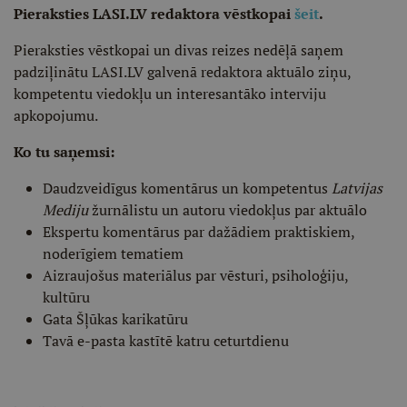
Pieraksties LASI.LV redaktora vēstkopai
šeit
.
Pieraksties vēstkopai un divas reizes nedēļā saņem
padziļinātu LASI.LV galvenā redaktora aktuālo ziņu,
kompetentu viedokļu un interesantāko interviju
apkopojumu.
Ko tu saņemsi:
Daudzveidīgus komentārus un kompetentus
Latvijas
Mediju
žurnālistu un autoru viedokļus par aktuālo
Ekspertu komentārus par dažādiem praktiskiem,
noderīgiem tematiem
Aizraujošus materiālus par vēsturi, psiholoģiju,
kultūru
Gata Šļūkas karikatūru
Tavā e-pasta kastītē katru ceturtdienu