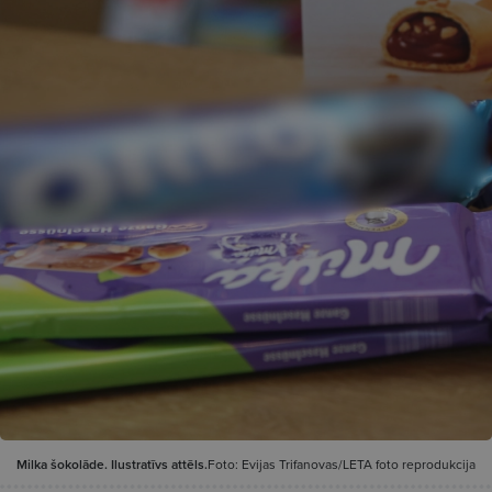
Milka šokolāde. Ilustratīvs attēls.
Foto: Evijas Trifanovas/LETA foto reprodukcija