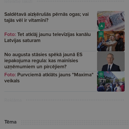
Ieteiktie raksti
Saldētavā aizķērušās pērnās ogas; vai
tajās vēl ir vitamīni?
A
Foto:
Tet atklāj jaunu televīzijas kanālu
Latvijas saturam
No augusta stāsies spēkā jaunā ES
iepakojuma regula: kas mainīsies
uzņēmumiem un pircējiem?
Foto:
Purvciemā atklāts jauns "Maxima"
veikals
Reklāma
Tēma